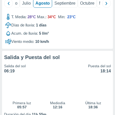
 seleccionar
yo
Junio
Julio
Agosto
Septiembre
Octubre
Noviemb
o.
calización
T. Media:
28°C
Max.:
34°C
Min:
23°C
precisa e
ión mediante
Días de lluvia:
1
días
, publicidad
Acum. de lluvia:
5 l/m²
Viento medio:
10 km/h
dos,
 publicidad
,
Salida y Puesta del sol
ón de
 desarrollo
Salida del sol
Puesta del sol
s.
06:19
18:14
tros 1199
ios
Primera luz
Mediodía
Última luz
05:57
12:16
18:36
Duración del día
11h 55m