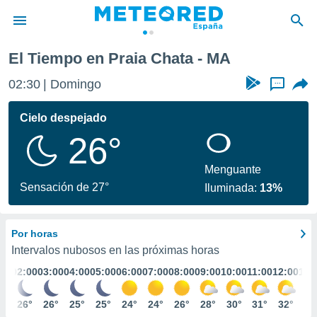
El Tiempo en Praia Chata - MA
privacidad
02:30
Domingo
...
o de
tiempo.com)
borado por
Cielo despejado
es para
26°
ue la
 que se
e calidad.
Menguante
eder a este
Sensación de 27°
Iluminada:
13%
ediante las
opciones:
Por horas
ookies y
e forma
Intervalos nubosos en las próximas horas
:00
02:00
03:00
04:00
05:00
06:00
07:00
08:00
09:00
10:00
11:00
12:00
13:
d digital
ada, basada
6°
26°
26°
25°
25°
24°
24°
26°
28°
30°
31°
32°
33
mación