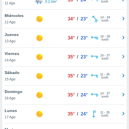
0.2 l/m²
km/h
11 Ago
do en
 mismo.
Miércoles
14
-
34
sultar más
34°
/
23°
km/h
12 Ago
 en nuestra
 Cookies
y
Jueves
ualquier
16
-
39
34°
/
23°
km/h
13 Ago
ento
 botón
Viernes
16
-
37
35°
/
23°
ación de
km/h
14 Ago
kies
 disponible
Sábado
e nuestra
11
-
35
35°
/
23°
km/h
.
15 Ago
IVAMENTE,
Domingo
14
-
37
35°
/
24°
km/h
16 Ago
as
Lunes
 a cookies
11
-
35
35°
/
24°
km/h
17 Ago
 no aceptar
ón de