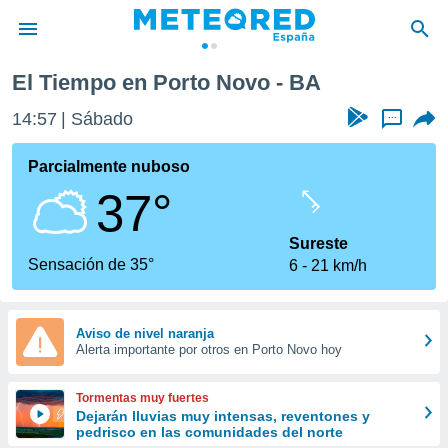
El Tiempo en Porto Novo - BA
privacidad
14:57
Sábado
...
o de
tiempo.com)
borado por
Parcialmente nuboso
es para
37°
ue la
 que se
e calidad.
Sureste
eder a este
Sensación de 35°
6
21 km/h
ediante las
opciones:
ookies y
Aviso de nivel naranja
Alerta importante por otros en Porto Novo hoy
e forma
d digital
Tormentas muy fuertes
ada, basada
Dejarán lluvias muy intensas, reventones y
pedrisco en las comunidades del norte
mación