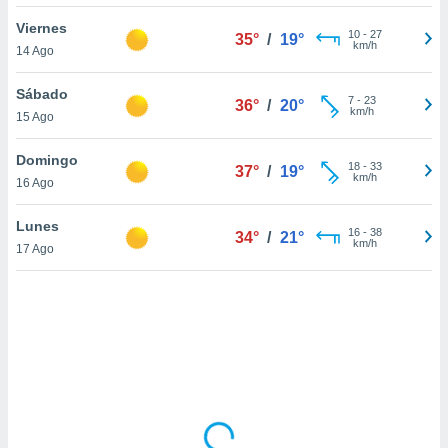
uedes
uestro sitio
Viernes
10
-
27
35°
/
19°
.com. En
km/h
14 Ago
te
 de que
Sábado
talarán
7
-
23
36°
/
20°
km/h
15 Ago
e sean
para
a
Domingo
18
-
33
37°
/
19°
por el sitio
km/h
16 Ago
o se
cookies para
Lunes
16
-
38
34°
/
21°
km/h
17 Ago
nto ni para
licidad o
ado, aunque
sualizar
general no
ada. Puedes
 instalación
y acceder a
io web a
ste abono