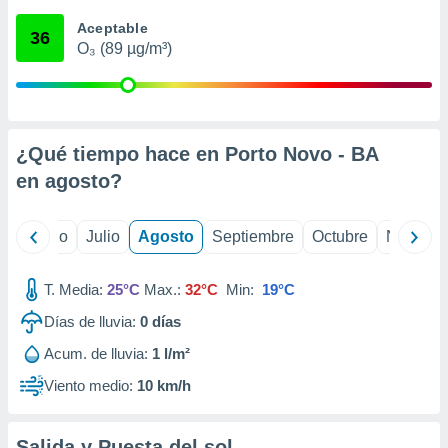
 seleccionar
o.
Aceptable
36
O₃ (89 µg/m³)
calización
precisa e
ión mediante
, publicidad
¿Qué tiempo hace en Porto Novo - BA
dos,
en
agosto
?
 publicidad
,
ón de
yo
Junio
Julio
Agosto
Septiembre
Octubre
Noviemb
 desarrollo
s.
T. Media:
25°C
Max.:
32°C
Min:
19°C
tros 1199
ios
Días de lluvia:
0
días
Acum. de lluvia:
1 l/m²
Viento medio:
10 km/h
Salida y Puesta del sol