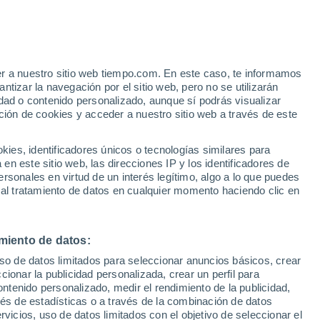
Cielos despejados en las
próximas horas
Parte de nieve
er a nuestro sitio web tiempo.com. En este caso, te informamos
Pistas abiertas
Remontes
0 / 46
0 / 30
tizar la navegación por el sitio web, pero no se utilizarán
dad o contenido personalizado, aunque sí podrás visualizar
h
Km esquiables
Nieve
ción de cookies y acceder a nuestro sitio web a través de este
0 / 100
0 cm
Aviso de nivel amarillo
es, identificadores únicos o tecnologías similares para
Alerta moderada por altas
n este sitio web, las direcciones IP y los identificadores de
temperaturas en Ponte di Legno
rsonales en virtud de un interés legítimo, algo a lo que puedes
Tonale - Adamello Ski hoy
 al tratamiento de datos en cualquier momento haciendo clic en
e nubosidad
Radar de lluvia
Satélites
Modelos
miento de datos:
uso de datos limitados para seleccionar anuncios básicos, crear
Martes
Miércoles
Jueves
Viernes
ccionar la publicidad personalizada, crear un perfil para
11 Ago
12 Ago
13 Ago
14 Ago
ontenido personalizado, medir el rendimiento de la publicidad,
vés de estadísticas o a través de la combinación de datos
rvicios, uso de datos limitados con el objetivo de seleccionar el