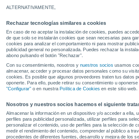
ALTERNATIVAMENTE,
Nubes y claros
21°
Rechazar tecnologías similares a cookies
En caso de no aceptar la instalación de cookies, puedes acced
de que solo se instalarán cookies que sean necesarias para garan
Suroeste
cookies para analizar el comportamiento ni para mostrar publici
Sensación de 21°
5
-
24 km/
publicidad general no personalizada. Puedes rechazar la instala
abono pulsando el botón "Rechazar".
Con su consentimiento, nosotros y
nuestros socios
usamos cooki
Tormentas muy fuertes
almacenar, acceder y procesar datos personales como su visita e
Dejarán lluvias muy intensas, reventones y
cookies. Es posible que algunos proveedores traten tus datos pe
pedrisco en las comunidades del norte
oponerte. Para ello, puede retirar su consentimiento u oponerse
"Configurar"
o en nuestra
Política de Cookies
en este sitio web.
El Tiempo 1 - 7 días
Por horas
Actualidad
Mapa d
Nosotros y nuestros socios hacemos el siguiente trata
Almacenar la información en un dispositivo y/o acceder a ella, 
Mañana
Lunes
Hoy
perfiles para publicidad personalizada, utilizar perfiles para sele
9 Ago
10 Ago
8 Ago
personalizar el contenido, uso de perfiles para la selección de c
medir el rendimiento del contenido, comprender al público a tra
procedentes de diferentes fuentes, desarrollo y mejora de los se