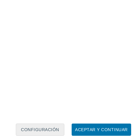
Calendario lunar
Lun
Mar
Mié
Jue
Vie
Sáb
Dom
8
9
10
11
12
13
14
15
16
17
18
19
20
21
CONFIGURACIÓN
ACEPTAR Y CONTINUAR