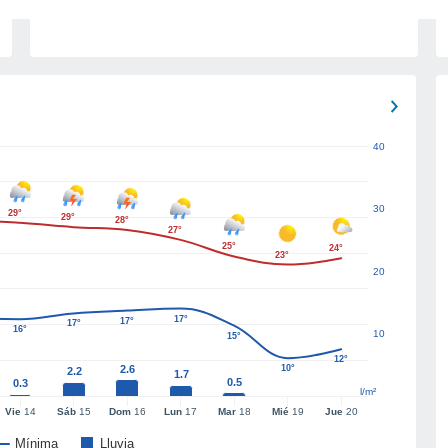
40
30
29°
29°
28°
27°
25°
24°
23°
20
17°
17°
17°
16°
10
15°
12°
2.6
10°
2.2
1.7
0.5
0.3
l/m²
Vie
14
Sáb
15
Dom
16
Lun
17
Mar
18
Mié
19
Jue
20
Mínima
Lluvia