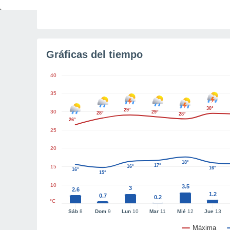
Luz diurna restante
1h 23m
Gráficas del tiempo
40
35
30°
29°
30
29°
28°
28°
26°
25
20
18°
17°
15
16°
16°
16°
15°
10
3.5
3
2.6
1.2
0.7
0.2
°C
Sáb
8
Dom
9
Lun
10
Mar
11
Mié
12
Jue
13
Máxima