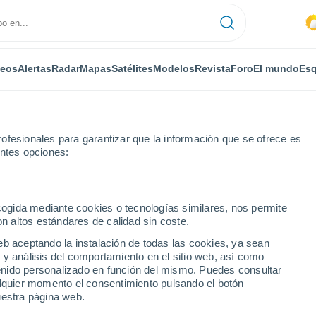
deos
Alertas
Radar
Mapas
Satélites
Modelos
Revista
Foro
El mundo
Esq
ofesionales para garantizar que la información que se ofrece es
entes opciones:
 Tonale - Adamello Ski
ecogida mediante cookies o tecnologías similares, nos permite
on altos estándares de calidad sin coste.
Legno Tonale - Adamello
eb aceptando la instalación de todas las cookies, ya sean
 y análisis del comportamiento en el sitio web, así como
ntenido personalizado en función del mismo. Puedes consultar
alquier momento el consentimiento pulsando el botón
...
uestra página web.
Por horas