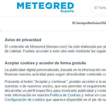
El tiempo
Noticias
Ví
Aviso de privacidad
El contenido de Meteored (tiempo.com) ha sido elaborado por pr
de calidad. Puedes acceder a este sitio web mediante las sigui
Aceptar cookies y acceder de forma gratuita
Inicio
Italia
Provincia de Brescia
Ponte di Legno
La publicidad digital personalizada, basada en la información r
financiar nuestra actividad para seguir ofreciéndote contenido c
El Tiempo en Ponte di 
Pulsando el botón "Aceptar y continuar", puedes acceder a la w
Ski
nuestras o de nuestros socios, que nos permiten el seguimiento
desarrollar un perfil específico para mostrarte publicidad y co
más información en nuestra
19:49
Sábado
Política de Cookies
y retirar en cu
Configuración de cookies
que aparece disponible en el pie de n