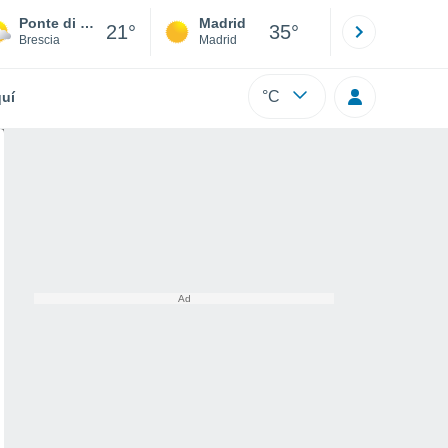
Ponte di Legno Tonale - Adamello Ski
Madrid
Barcelona
21°
35°
Brescia
Madrid
Barcelona
°C
uí