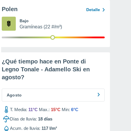
Polen
Detalle
Bajo
Gramíneas (22 #/m³)
¿Qué tiempo hace en Ponte di
Legno Tonale - Adamello Ski en
agosto
?
Agosto
T. Media:
11°C
Max.:
15°C
Min:
6°C
Días de lluvia:
18
días
Acum. de lluvia:
117 l/m²