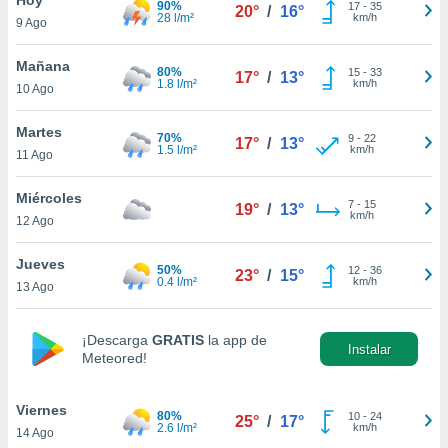
90%
17
-
35
20°
/
16°
28 l/m²
km/h
9 Ago
do en
 mismo.
sultar más
Mañana
80%
15
-
33
17°
/
13°
 en nuestra
1.8 l/m²
km/h
10 Ago
 Cookies
y
ualquier
Martes
70%
9
-
22
17°
/
13°
1.5 l/m²
km/h
11 Ago
ento
 botón
ación de
Miércoles
7
-
15
19°
/
13°
kies
km/h
12 Ago
 disponible
e nuestra
Jueves
50%
12
-
36
.
23°
/
15°
0.4 l/m²
km/h
13 Ago
IVAMENTE,
¡Descarga
GRATIS
la app de
Instalar
Meteored!
as
 a cookies
Viernes
 no aceptar
80%
10
-
24
25°
/
17°
2.6 l/m²
km/h
14 Ago
ón de