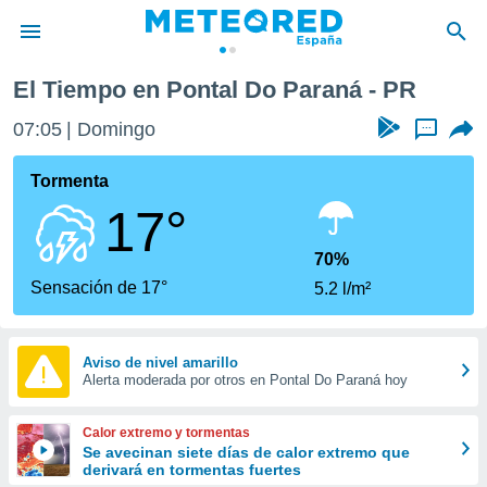
El Tiempo en Pontal Do Paraná - PR
privacidad
07:05
Domingo
...
o de
tiempo.com)
borado por
Tormenta
es para
17°
ue la
 que se
e calidad.
70%
eder a este
Sensación de 17°
5.2 l/m²
ediante las
opciones:
ookies y
Aviso de nivel amarillo
Alerta moderada por otros en Pontal Do Paraná hoy
e forma
d digital
Calor extremo y tormentas
ada, basada
Se avecinan siete días de calor extremo que
derivará en tormentas fuertes
mación