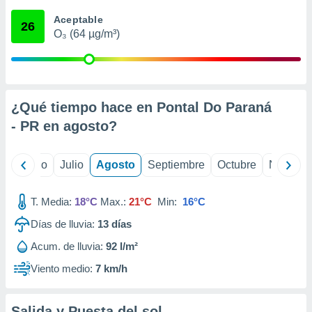
 seleccionar
o.
Aceptable
26
O₃ (64 µg/m³)
calización
precisa e
ión mediante
, publicidad
¿Qué tiempo hace en Pontal Do Paraná
dos,
- PR en
agosto
?
 publicidad
,
ón de
yo
Junio
Julio
Agosto
Septiembre
Octubre
Noviemb
 desarrollo
s.
T. Media:
18°C
Max.:
21°C
Min:
16°C
tros 1199
ios
Días de lluvia:
13
días
Acum. de lluvia:
92 l/m²
Viento medio:
7 km/h
Salida y Puesta del sol