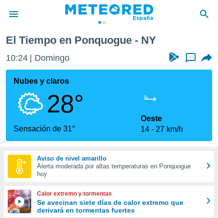
El Tiempo en Ponquogue - NY
privacidad
10:24
Domingo
...
o de
tiempo.com)
borado por
Nubes y claros
es para
28°
ue la
 que se
e calidad.
Oeste
eder a este
Sensación de 31°
14
27 km/h
ediante las
opciones:
Aviso de nivel amarillo
ookies y
Alerta moderada por altas temperaturas en Ponquogue
e forma
hoy
d digital
Calor extremo y tormentas
ada, basada
Se avecinan siete días de calor extremo que
derivará en tormentas fuertes
mación