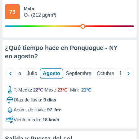
 seleccionar
o.
Mala
73
O₃ (212 µg/m³)
calización
precisa e
ión mediante
, publicidad
¿Qué tiempo hace en Ponquogue - NY
dos,
en
agosto
?
 publicidad
,
ón de
yo
Junio
Julio
Agosto
Septiembre
Octubre
Noviemb
 desarrollo
s.
T. Media:
22°C
Max.:
23°C
Min:
21°C
tros 1199
ios
Días de lluvia:
9
días
Acum. de lluvia:
97 l/m²
Viento medio:
18 km/h
Salida y Puesta del sol