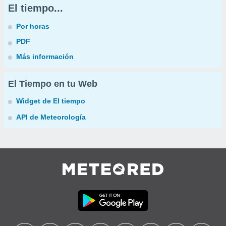
El tiempo...
Por horas
PDF
Más información
El Tiempo en tu Web
Widget de El tiempo
API de Meteorología