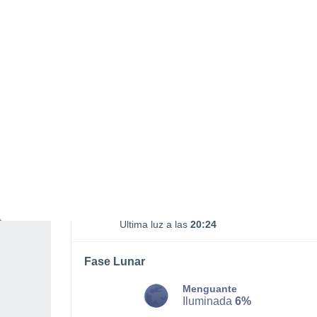
01:44
18:00
LUNES, 10 DE AGOSTO
La mayor parte del día
Nubes y claros
Salida del sol a las
05:55
Puesta del sol a las
19:54
Primera luz a las
05:25
Última luz a las
20:24
Fase Lunar
Menguante
Iluminada
6%