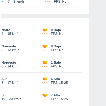
7
-
9 km/h
FPS:
No
Norte
0 Bajo
9
-
15 km/h
FPS:
No
Noroeste
0 Bajo
8
-
13 km/h
FPS:
No
Noroeste
1 Bajo
6
-
14 km/h
FPS:
No
Sur
6 Alto
8
-
17 km/h
FPS:
15-25
Sur
7 Alto
19
-
33 km/h
FPS:
15-25