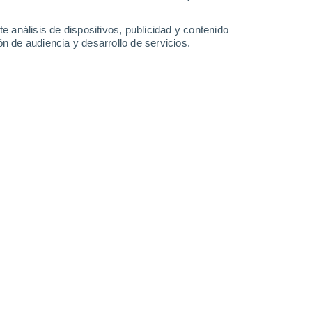
Lunes
10
e análisis de dispositivos, publicidad y contenido
n de audiencia y desarrollo de servicios.
en Ponquogue
24°
Nubes y claros
02:00
Sensación T.
23°
23°
Nubes y claros
05:00
Sensación T.
22°
25°
Nubes y claros
08:00
Sensación T.
25°
27°
Nubes y claros
11:00
Sensación T.
30°