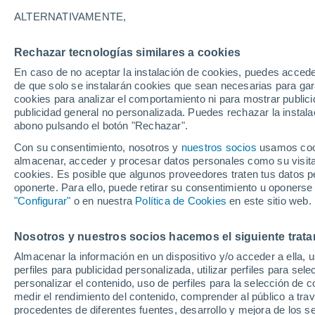
Gráfica del tiempo por horas en
ALTERNATIVAMENTE,
SÍMBOLO
TEMPERATURA
Rechazar tecnologías similares a cookies
En caso de no aceptar la instalación de cookies, puedes acced
00
03
06
09
12
15
18
21
00
03
06
09
de que solo se instalarán cookies que sean necesarias para garan
cookies para analizar el comportamiento ni para mostrar publici
publicidad general no personalizada. Puedes rechazar la instala
abono pulsando el botón "Rechazar".
Con su consentimiento, nosotros y
nuestros socios
usamos cooki
almacenar, acceder y procesar datos personales como su visita e
28°
28°
cookies. Es posible que algunos proveedores traten tus datos pe
27°
oponerte. Para ello, puede retirar su consentimiento u oponerse
25°
"Configurar"
o en nuestra
Política de Cookies
en este sitio web.
25°
24°
24°
24°
23°
23°
23°
Nosotros y nuestros socios hacemos el siguiente trata
Almacenar la información en un dispositivo y/o acceder a ella, 
perfiles para publicidad personalizada, utilizar perfiles para sele
1.5
personalizar el contenido, uso de perfiles para la selección de c
medir el rendimiento del contenido, comprender al público a tra
0.1
procedentes de diferentes fuentes, desarrollo y mejora de los se