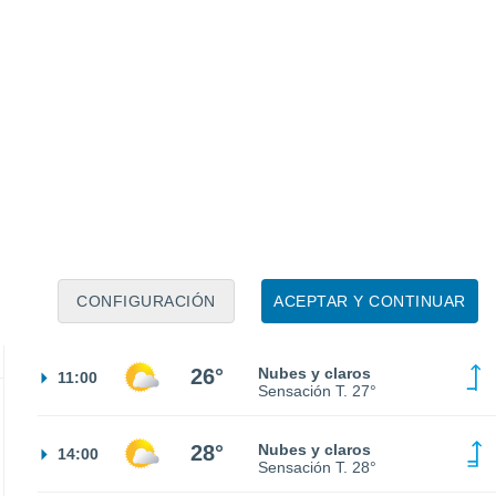
Sensación T.
25°
23°
Cielo despejado
02:00
Sensación T.
23°
22°
Cielo despejado
05:00
Sensación T.
22°
24°
Soleado
08:00
CONFIGURACIÓN
ACEPTAR Y CONTINUAR
Sensación T.
25°
26°
Nubes y claros
11:00
Sensación T.
27°
28°
Nubes y claros
14:00
Sensación T.
28°