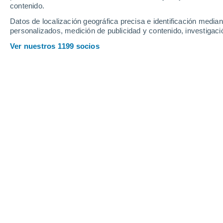
Sábado
8
Domingo
9
contenido.
Datos de localización geográfica precisa e identificación mediant
personalizados, medición de publicidad y contenido, investigació
Ver nuestros 1199 socios
La previsión del tiempo por horas 
SÁBADO, 08 DE AGOSTO
1 Alerta ahora
Riesgo Moderado
Por la tarde
Chubascos tormentosos con
cielo parcialmente nuboso
Salida del sol a las
05:53
Puesta del sol a las
19:57
Primera luz a las
05:23
Última luz a las
20:27