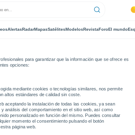
deos
Alertas
Radar
Mapas
Satélites
Modelos
Revista
Foro
El mundo
Esq
ofesionales para garantizar que la información que se ofrece es
entes opciones:
onquogue
Por horas
ecogida mediante cookies o tecnologías similares, nos permite
on altos estándares de calidad sin coste.
e - NY por horas
eb aceptando la instalación de todas las cookies, ya sean
 y análisis del comportamiento en el sitio web, así como
ntenido personalizado en función del mismo. Puedes consultar
alquier momento el consentimiento pulsando el botón
uestra página web.