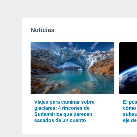
Noticias
Viajes para caminar sobre
El pes
glaciares: 4 rincones de
cómo 
Sudamérica que parecen
subsu
sacados de un cuento
eje de