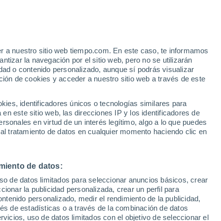
 Ponquogue
VIENTO
PRECIPITACIÓN
er a nuestro sitio web tiempo.com. En este caso, te informamos
12
15
18
21
00
03
06
09
12
15
18
21
00
tizar la navegación por el sitio web, pero no se utilizarán
dad o contenido personalizado, aunque sí podrás visualizar
ción de cookies y acceder a nuestro sitio web a través de este
es, identificadores únicos o tecnologías similares para
29°
n este sitio web, las direcciones IP y los identificadores de
28°
28°
rsonales en virtud de un interés legítimo, algo a lo que puedes
28°
27°
 al tratamiento de datos en cualquier momento haciendo clic en
26°
26°
26°
25°
25°
24°
23°
miento de datos:
22°
uso de datos limitados para seleccionar anuncios básicos, crear
ccionar la publicidad personalizada, crear un perfil para
ontenido personalizado, medir el rendimiento de la publicidad,
0.8
vés de estadísticas o a través de la combinación de datos
rvicios, uso de datos limitados con el objetivo de seleccionar el