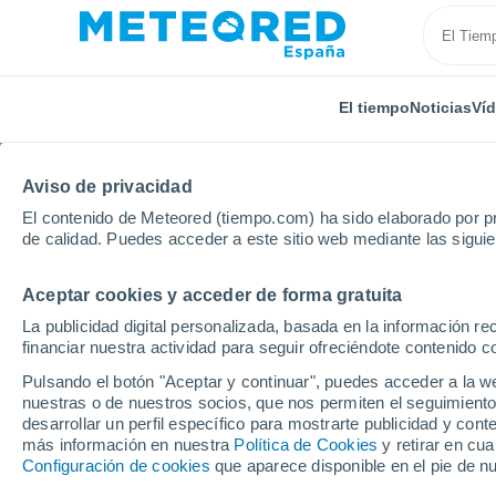
El tiempo
Noticias
Ví
Aviso de privacidad
El contenido de Meteored (tiempo.com) ha sido elaborado por pr
de calidad. Puedes acceder a este sitio web mediante las sigui
Aceptar cookies y acceder de forma gratuita
Inicio
Estados Unidos
Estado de Nueva York
P
La publicidad digital personalizada, basada en la información r
financiar nuestra actividad para seguir ofreciéndote contenido c
El tiempo en Ponquogu
Pulsando el botón "Aceptar y continuar", puedes acceder a la w
nuestras o de nuestros socios, que nos permiten el seguimiento
desarrollar un perfil específico para mostrarte publicidad y co
El Tiempo 1 - 7 días
Por horas
más información en nuestra
Política de Cookies
y retirar en cu
Configuración de cookies
que aparece disponible en el pie de n