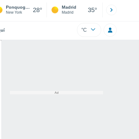
Ponquogue
Madrid
Barcelona
28°
35°
New York
Madrid
Barcelona
°C
uí