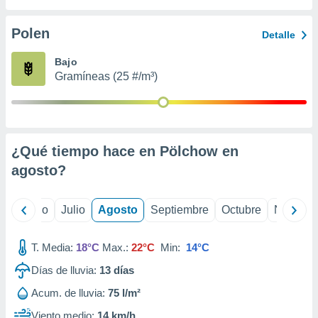
 seleccionar
o.
Polen
Detalle
calización
precisa e
Bajo
ión mediante
Gramíneas (25 #/m³)
, publicidad
dos,
 publicidad
,
¿Qué tiempo hace en Pölchow en
ón de
agosto
?
 desarrollo
s.
tros 1199
yo
Junio
Julio
Agosto
Septiembre
Octubre
Noviemb
ios
T. Media:
18°C
Max.:
22°C
Min:
14°C
Días de lluvia:
13
días
Acum. de lluvia:
75 l/m²
Viento medio:
14 km/h