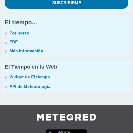
El tiempo...
Por horas
PDF
Más información
El Tiempo en tu Web
Widget de El tiempo
API de Meteorología