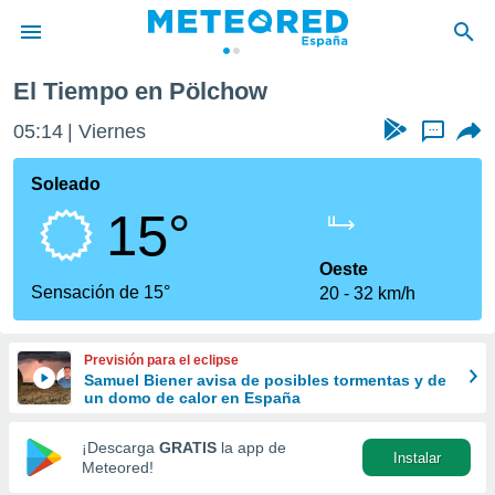
El Tiempo en Pölchow
privacidad
05:14
Viernes
...
o de
tiempo.com)
borado por
Soleado
es para
15°
ue la
 que se
e calidad.
Oeste
eder a este
Sensación de 15°
20
32 km/h
ediante las
opciones:
Previsión para el eclipse
ookies y
Samuel Biener avisa de posibles tormentas y de
e forma
un domo de calor en España
d digital
¡Descarga
GRATIS
la app de
Instalar
ada, basada
Meteored!
mación