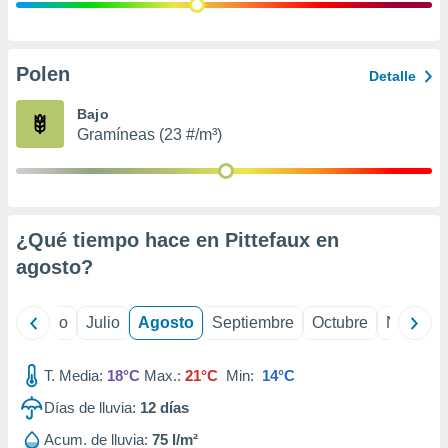
 seleccionar
o.
calización
precisa e
Polen
Detalle
ión mediante
Bajo
, publicidad
Gramíneas (23 #/m³)
dos,
 publicidad
,
ón de
¿Qué tiempo hace en Pittefaux en
 desarrollo
s.
agosto
?
tros 1199
ios
yo
Junio
Julio
Agosto
Septiembre
Octubre
Noviemb
T. Media:
18°C
Max.:
21°C
Min:
14°C
Días de lluvia:
12
días
Acum. de lluvia:
75 l/m²