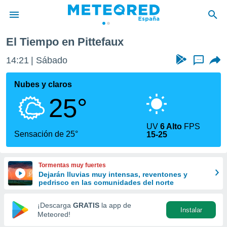
El Tiempo en Pittefaux
privacidad
14:21
Sábado
...
o de
tiempo.com)
borado por
Nubes y claros
es para
25°
ue la
 que se
e calidad.
UV
6 Alto
FPS
eder a este
Sensación de 25°
15-25
ediante las
opciones:
Tormentas muy fuertes
ookies y
Dejarán lluvias muy intensas, reventones y
e forma
pedrisco en las comunidades del norte
d digital
¡Descarga
GRATIS
la app de
Instalar
ada, basada
Meteored!
mación