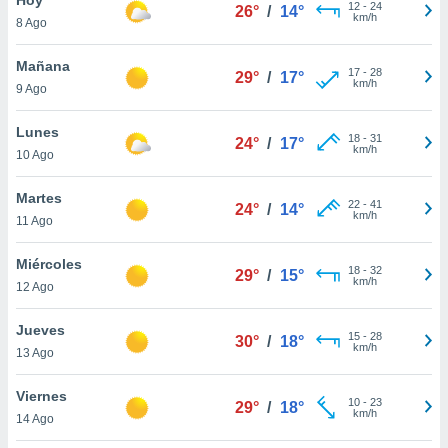
12
-
24
26°
/
14°
km/h
8 Ago
do en
 mismo.
sultar más
Mañana
17
-
28
29°
/
17°
 en nuestra
km/h
9 Ago
 Cookies
y
ualquier
Lunes
18
-
31
24°
/
17°
km/h
10 Ago
ento
 botón
ación de
Martes
22
-
41
24°
/
14°
kies
km/h
11 Ago
 disponible
e nuestra
Miércoles
18
-
32
.
29°
/
15°
km/h
12 Ago
IVAMENTE,
Jueves
15
-
28
30°
/
18°
km/h
13 Ago
as
 a cookies
Viernes
10
-
23
29°
/
18°
km/h
 no aceptar
14 Ago
ón de