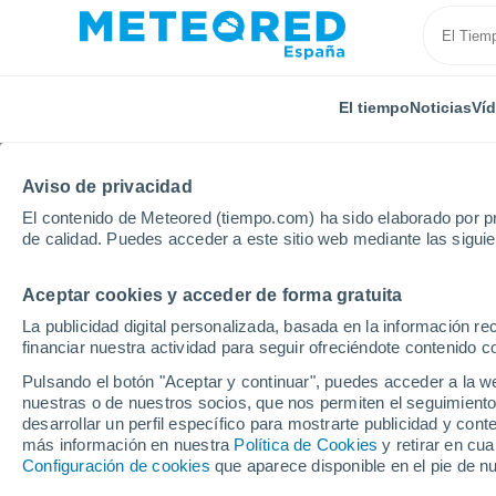
El tiempo
Noticias
Ví
Aviso de privacidad
El contenido de Meteored (tiempo.com) ha sido elaborado por pr
de calidad. Puedes acceder a este sitio web mediante las sigui
Aceptar cookies y acceder de forma gratuita
Inicio
Italia
Provincia de Enna
Pietraperzia
La publicidad digital personalizada, basada en la información r
financiar nuestra actividad para seguir ofreciéndote contenido c
El Tiempo en Pietraper
Pulsando el botón "Aceptar y continuar", puedes acceder a la w
nuestras o de nuestros socios, que nos permiten el seguimiento
10:13
Jueves
desarrollar un perfil específico para mostrarte publicidad y co
más información en nuestra
Política de Cookies
y retirar en cu
Configuración de cookies
que aparece disponible en el pie de n
Soleado