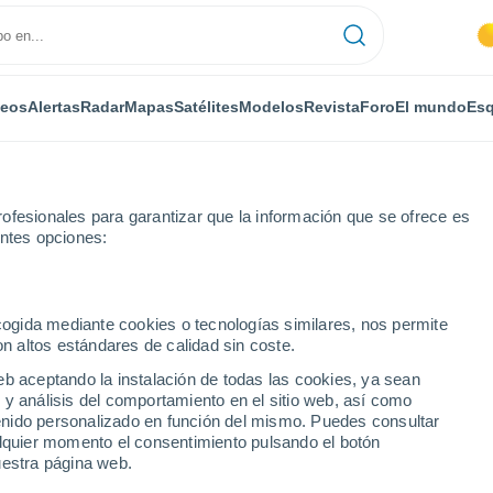
deos
Alertas
Radar
Mapas
Satélites
Modelos
Revista
Foro
El mundo
Esq
ofesionales para garantizar que la información que se ofrece es
entes opciones:
ecogida mediante cookies o tecnologías similares, nos permite
on altos estándares de calidad sin coste.
zia
eb aceptando la instalación de todas las cookies, ya sean
 y análisis del comportamiento en el sitio web, así como
...
ntenido personalizado en función del mismo. Puedes consultar
alquier momento el consentimiento pulsando el botón
Por horas
uestra página web.
Lluvias débiles en las próximas
horas