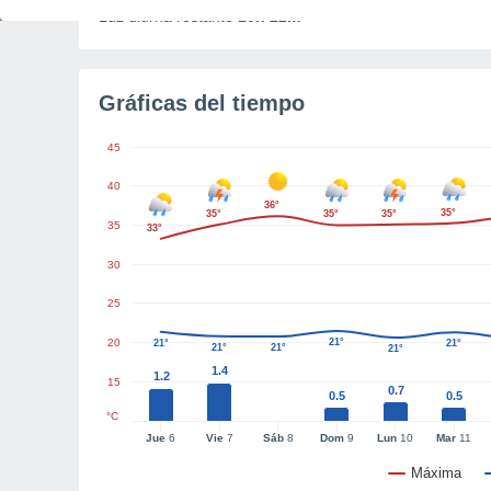
Luz diurna restante
10h 22m
Gráficas del tiempo
45
40
36°
35°
35°
35°
35°
35
33°
30
25
20
21°
21°
21°
21°
21°
21°
1.4
1.2
15
0.7
0.5
0.5
°C
Jue
6
Vie
7
Sáb
8
Dom
9
Lun
10
Mar
11
Máxima