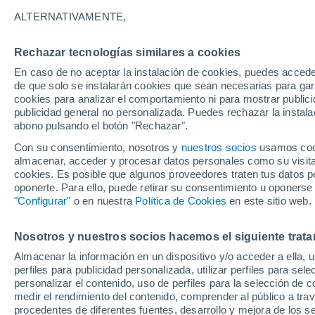
30°
ALTERNATIVAMENTE,
Rechazar tecnologías similares a cookies
UV
4 Medi
En caso de no aceptar la instalación de cookies, puedes acced
Sensación de 30°
FPS
6-10
de que solo se instalarán cookies que sean necesarias para garan
cookies para analizar el comportamiento ni para mostrar publici
publicidad general no personalizada. Puedes rechazar la instala
abono pulsando el botón "Rechazar".
Astronomía
Se acerca el 'súper 12 de agosto': el histórico
Con su consentimiento, nosotros y
nuestros socios
usamos cooki
combo de eclipse solar, perseidas y planetas
almacenar, acceder y procesar datos personales como su visita e
alineados
cookies. Es posible que algunos proveedores traten tus datos pe
El Tiempo 1 - 7 días
Por horas
Actualidad
Mapa de
oponerte. Para ello, puede retirar su consentimiento u oponerse
"Configurar"
o en nuestra
Política de Cookies
en este sitio web.
Nosotros y nuestros socios hacemos el siguiente trata
Mañana
Sábado
D
Hoy
Almacenar la información en un dispositivo y/o acceder a ella, 
7 Ago
8 Ago
6 Ago
perfiles para publicidad personalizada, utilizar perfiles para sele
personalizar el contenido, uso de perfiles para la selección de c
medir el rendimiento del contenido, comprender al público a tra
procedentes de diferentes fuentes, desarrollo y mejora de los se
80%
80%