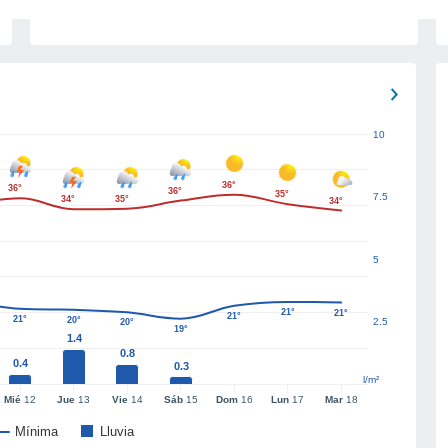
10
36°
36°
36°
35°
7.5
34°
35°
34°
5
21°
21°
21°
21°
20°
2.5
20°
19°
1.4
0.8
0.4
0.3
l/m²
Mié
12
Jue
13
Vie
14
Sáb
15
Dom
16
Lun
17
Mar
18
Mínima
Lluvia