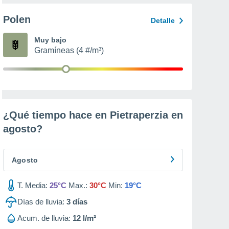
Polen
Detalle
Muy bajo
Gramíneas (4 #/m³)
¿Qué tiempo hace en Pietraperzia en
agosto
?
Agosto
T. Media:
25°C
Max.:
30°C
Min:
19°C
Días de lluvia:
3
días
Acum. de lluvia:
12 l/m²