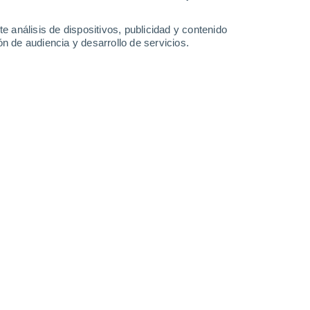
0.5 l/m²
0.7 l/m²
0.5 l/m²
0.4 l/m²
35°
/
21°
35°
/
21°
35°
/
21°
36°
/
21°
e análisis de dispositivos, publicidad y contenido
n de audiencia y desarrollo de servicios.
-
39
km/h
10
-
36
km/h
12
-
37
km/h
9
-
46
km/h
gosto
Suroeste
4 Medio
5
-
17 km/h
FPS:
6-10
Suroeste
6 Alto
8
-
23 km/h
FPS:
15-25
Suroeste
8 ¡Muy Alto!
10
-
28 km/h
FPS:
25-50
Suroeste
9 ¡Muy Alto!
9
-
28 km/h
FPS:
25-50