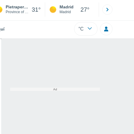
Pietraperzia
Madrid
Barcelona
31°
27°
Province of Enna
Madrid
Barcelona
°C
uí