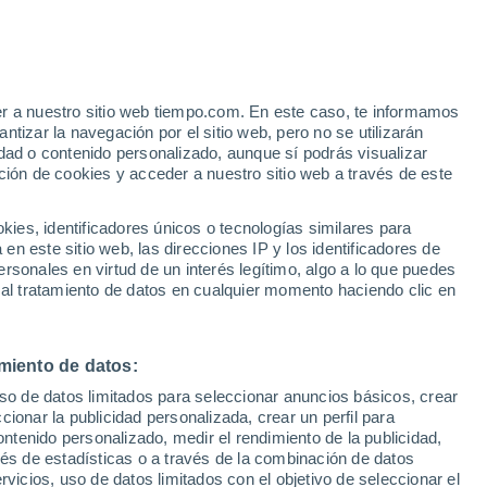
Aviso de nivel naranja
Alerta importante por altas
temperaturas en Pietraperzia hoy
o
er a nuestro sitio web tiempo.com. En este caso, te informamos
tizar la navegación por el sitio web, pero no se utilizarán
dad o contenido personalizado, aunque sí podrás visualizar
ción de cookies y acceder a nuestro sitio web a través de este
es, identificadores únicos o tecnologías similares para
n este sitio web, las direcciones IP y los identificadores de
rsonales en virtud de un interés legítimo, algo a lo que puedes
 lluvia
Radar de lluvia
Satélites
Modelos
 al tratamiento de datos en cualquier momento haciendo clic en
miento de datos:
omingo
Lunes
Martes
Miércoles
uso de datos limitados para seleccionar anuncios básicos, crear
9 Ago
10 Ago
11 Ago
12 Ago
ccionar la publicidad personalizada, crear un perfil para
ontenido personalizado, medir el rendimiento de la publicidad,
vés de estadísticas o a través de la combinación de datos
rvicios, uso de datos limitados con el objetivo de seleccionar el
50%
80%
70%
50%