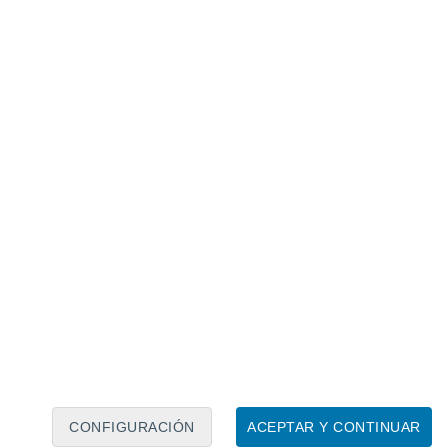
Calendario lunar
Lun
Mar
Mié
Jue
Vie
Sáb
Dom
6
7
8
9
10
11
12
13
14
15
16
17
18
19
CONFIGURACIÓN
ACEPTAR Y CONTINUAR