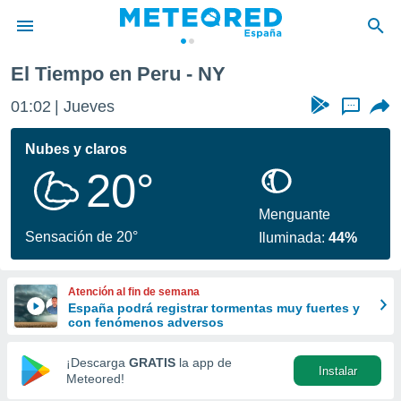
El Tiempo en Peru - NY
privacidad
01:02
Jueves
...
o de
tiempo.com)
borado por
Nubes y claros
es para
20°
ue la
 que se
e calidad.
Menguante
eder a este
Sensación de 20°
Iluminada:
44%
ediante las
opciones:
Atención al fin de semana
ookies y
España podrá registrar tormentas muy fuertes y
e forma
con fenómenos adversos
d digital
¡Descarga
GRATIS
la app de
Instalar
ada, basada
Meteored!
mación