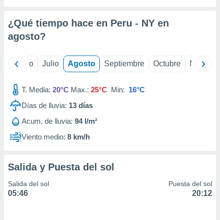
 seleccionar
o.
¿Qué tiempo hace en Peru - NY en
calización
precisa e
agosto
?
ión mediante
, publicidad
yo
Junio
Julio
Agosto
Septiembre
Octubre
Noviemb
dos,
T. Media:
20°C
Max.:
25°C
Min:
16°C
 publicidad
,
Días de lluvia:
13
días
ón de
 desarrollo
Acum. de lluvia:
94 l/m²
s.
Viento medio:
8 km/h
tros 1199
ios
Salida y Puesta del sol
Salida del sol
Puesta del sol
05:46
20:12