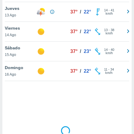
uedes
uestro sitio
Jueves
14
-
41
37°
/
22°
.com. En
km/h
13 Ago
te
 de que
Viernes
talarán
13
-
38
37°
/
22°
km/h
14 Ago
e sean
para
a
Sábado
14
-
40
37°
/
23°
por el sitio
km/h
15 Ago
o se
cookies para
Domingo
11
-
34
37°
/
22°
km/h
16 Ago
nto ni para
licidad o
ado, aunque
sualizar
general no
ada. Puedes
 instalación
y acceder a
io web a
ste abono