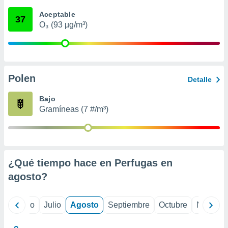
 seleccionar
o.
Aceptable
37
O₃ (93 µg/m³)
calización
precisa e
ión mediante
, publicidad
Polen
Detalle
dos,
 publicidad
Bajo
,
Gramíneas (7 #/m³)
ón de
 desarrollo
s.
tros 1199
ios
¿Qué tiempo hace en Perfugas en
agosto
?
yo
Junio
Julio
Agosto
Septiembre
Octubre
Noviemb