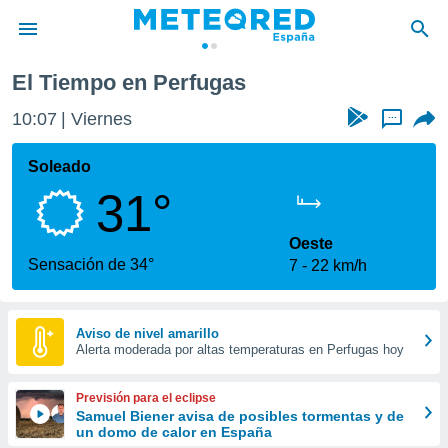
El Tiempo en Perfugas
privacidad
10:07
Viernes
...
o de
tiempo.com)
borado por
Soleado
es para
31°
ue la
 que se
e calidad.
Oeste
eder a este
Sensación de 34°
7
22 km/h
ediante las
opciones:
ookies y
Aviso de nivel amarillo
Alerta moderada por altas temperaturas en Perfugas hoy
e forma
d digital
Previsión para el eclipse
ada, basada
Samuel Biener avisa de posibles tormentas y de
un domo de calor en España
mación