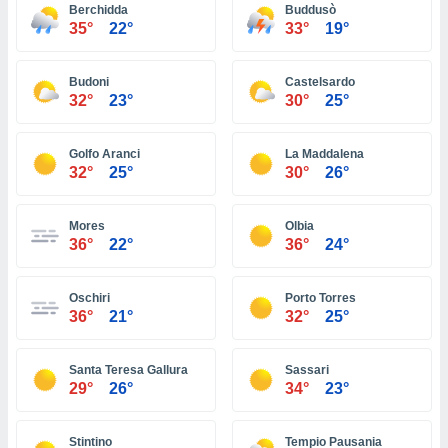
 seleccionar
Berchidda
Buddusò
o.
35°
22°
33°
19°
calización
precisa e
Budoni
Castelsardo
ión mediante
32°
23°
30°
25°
, publicidad
Golfo Aranci
La Maddalena
dos,
32°
25°
30°
26°
 publicidad
,
ón de
Mores
Olbia
 desarrollo
36°
22°
36°
24°
s.
tros 1199
Oschiri
Porto Torres
ios
36°
21°
32°
25°
Santa Teresa Gallura
Sassari
29°
26°
34°
23°
Stintino
Tempio Pausania