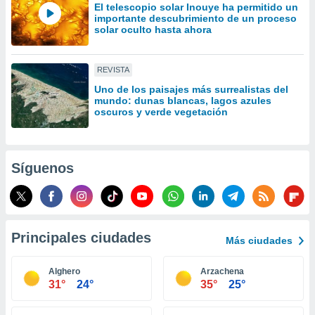
El telescopio solar Inouye ha permitido un
idad
importante descubrimiento de un proceso
a, utilizar
solar oculto hasta ahora
a
 la
REVISTA
da, crear un
personalizar
Uno de los paisajes más surrealistas del
mundo: dunas blancas, lagos azules
o, uso de
oscuros y verde vegetación
a la
e contenido
do, medir el
 de la
Síguenos
medir el
 del
 comprender
 través de
s o a través
Principales ciudades
nación de
Más ciudades
edentes de
fuentes,
Alghero
Arzachena
y mejora de
31°
24°
35°
25°
os, uso de
ados con el