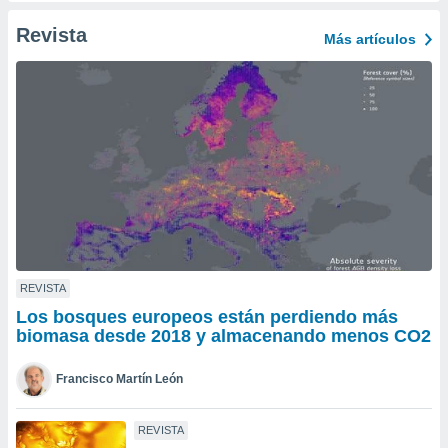
ento u
Revista
Más artículos
 de datos
er momento
ic en
o en
 Cookies
en
eb.
y
socios
el
to de
REVISTA
Los bosques europeos están perdiendo más
la
biomasa desde 2018 y almacenando menos CO2
 en un
 y/o acceder
Francisco Martín León
 de datos
ara
 anuncios
REVISTA
ar perfiles