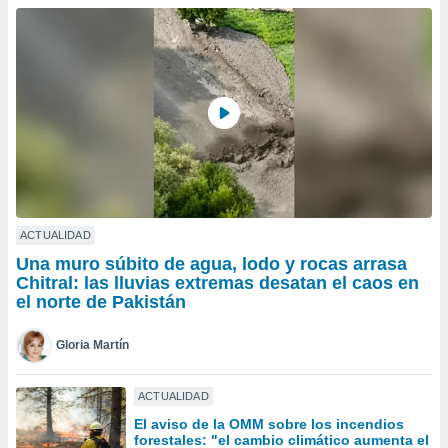
do en
 mismo.
sultar más
 en nuestra
 Cookies
y
ualquier
ento
 botón
ación de
kies
 disponible
ACTUALIDAD
e nuestra
Una muro súbito de agua, lodo y rocas arrasa
.
Chitral: las lluvias extremas desatan el caos en
el norte de Pakistán
IVAMENTE,
Gloria Martín
as
 a cookies
ACTUALIDAD
 no aceptar
El aviso de la OMM sobre los incendios
ón de
forestales: "el cambio climático aumenta el