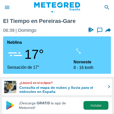
El Tiempo en Pereiras-Gare
privacidad
06:39
Domingo
...
o de
tiempo.com)
borado por
Neblina
es para
17°
ue la
 que se
e calidad.
Noroeste
eder a este
Sensación de 17°
8
16 km/h
ediante las
opciones:
¿Lloverá en el eclipse?
ookies y
Consulta el mapa de nubes y lluvia para el
e forma
miércoles en España
d digital
¡Descarga
GRATIS
la app de
Instalar
ada, basada
Meteored!
mación