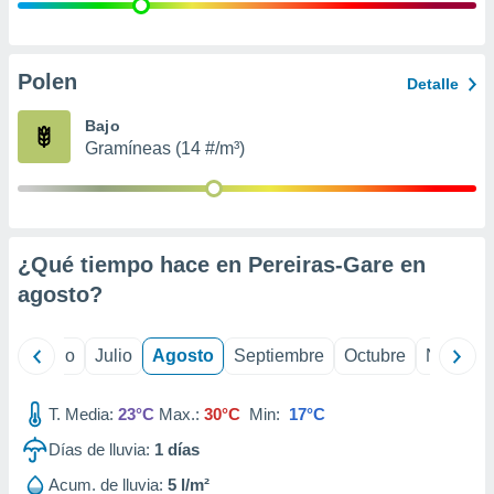
 seleccionar
o.
calización
precisa e
Polen
Detalle
ión mediante
Bajo
, publicidad
Gramíneas (14 #/m³)
dos,
 publicidad
,
ón de
¿Qué tiempo hace en Pereiras-Gare en
 desarrollo
s.
agosto
?
tros 1199
ios
yo
Junio
Julio
Agosto
Septiembre
Octubre
Noviemb
T. Media:
23°C
Max.:
30°C
Min:
17°C
Días de lluvia:
1
días
Acum. de lluvia:
5 l/m²