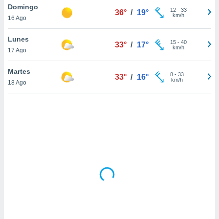
uedes
Domingo
12
-
33
36°
/
19°
uestro sitio
km/h
16 Ago
.com. En
te
Lunes
 de que
15
-
40
33°
/
17°
km/h
talarán
17 Ago
e sean
para
Martes
8
-
33
33°
/
16°
a
km/h
18 Ago
por el sitio
o se
cookies para
nto ni para
licidad o
ado, aunque
sualizar
general no
ada. Puedes
 instalación
y acceder a
io web a
ste abono