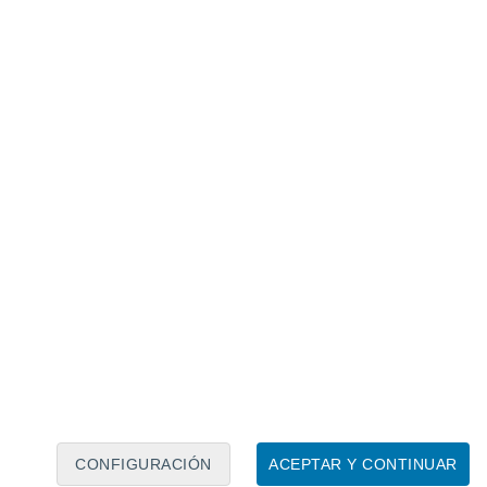
Calendario lunar
Lun
Mar
Mié
Jue
Vie
Sáb
Dom
7
8
9
10
11
12
13
14
15
16
17
18
19
20
CONFIGURACIÓN
ACEPTAR Y CONTINUAR