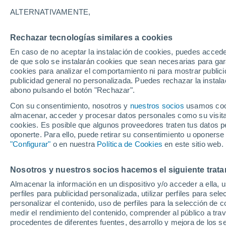
1°
ALTERNATIVAMENTE,
Rechazar tecnologías similares a cookies
Oeste
En caso de no aceptar la instalación de cookies, puedes acced
Sensación de -2°
13
-
21 km
de que solo se instalarán cookies que sean necesarias para garan
cookies para analizar el comportamiento ni para mostrar publici
publicidad general no personalizada. Puedes rechazar la instala
abono pulsando el botón "Rechazar".
Tormentas fuertes
Esta tarde las tormentas dejarán fenómenos
Con su consentimiento, nosotros y
nuestros socios
usamos cooki
adversos en 6 comunidades
almacenar, acceder y procesar datos personales como su visita e
cookies. Es posible que algunos proveedores traten tus datos pe
El Tiempo 1 - 7 días
Por horas
Actualidad
Mapa d
oponerte. Para ello, puede retirar su consentimiento u oponerse
"Configurar"
o en nuestra
Política de Cookies
en este sitio web.
Nosotros y nuestros socios hacemos el siguiente trata
Mañana
Domingo
Hoy
Almacenar la información en un dispositivo y/o acceder a ella, 
8 Ago
9 Ago
7 Ago
perfiles para publicidad personalizada, utilizar perfiles para sele
personalizar el contenido, uso de perfiles para la selección de c
medir el rendimiento del contenido, comprender al público a tra
procedentes de diferentes fuentes, desarrollo y mejora de los se