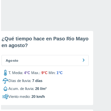
¿Qué tiempo hace en Paso Rio Mayo
en
agosto
?
Agosto
T. Media:
4°C
Max.:
9°C
Min:
1°C
Días de lluvia:
7
días
Acum. de lluvia:
26 l/m²
Viento medio:
20 km/h