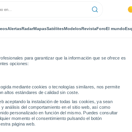
deos
Alertas
Radar
Mapas
Satélites
Modelos
Revista
Foro
El mundo
Esq
ofesionales para garantizar que la información que se ofrece es
entes opciones:
ecogida mediante cookies o tecnologías similares, nos permite
on altos estándares de calidad sin coste.
 Mayo
eb aceptando la instalación de todas las cookies, ya sean
 y análisis del comportamiento en el sitio web, así como
...
ntenido personalizado en función del mismo. Puedes consultar
alquier momento el consentimiento pulsando el botón
Por horas
uestra página web.
Intervalos nubosos en las
próximas horas