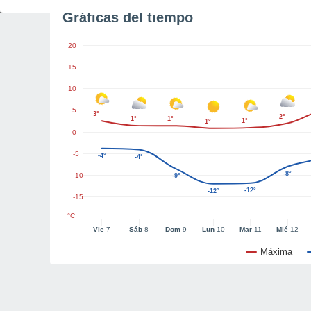
Gráficas del tiempo
20
15
10
5
3°
2°
1°
1°
1°
1°
0
-5
-4°
-4°
-8°
-10
-9°
-12°
-12°
-15
°C
Vie
7
Sáb
8
Dom
9
Lun
10
Mar
11
Mié
12
Máxima