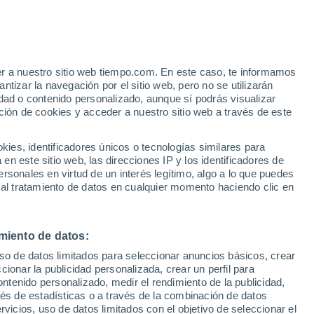
er a nuestro sitio web tiempo.com. En este caso, te informamos
/h
tizar la navegación por el sitio web, pero no se utilizarán
dad o contenido personalizado, aunque sí podrás visualizar
ción de cookies y acceder a nuestro sitio web a través de este
es, identificadores únicos o tecnologías similares para
n este sitio web, las direcciones IP y los identificadores de
rsonales en virtud de un interés legítimo, algo a lo que puedes
e nubosidad
Radar de lluvia
Satélites
Modelos
 al tratamiento de datos en cualquier momento haciendo clic en
miento de datos:
Lunes
Martes
Miércoles
Jueves
uso de datos limitados para seleccionar anuncios básicos, crear
10 Ago
11 Ago
12 Ago
13 Ago
ccionar la publicidad personalizada, crear un perfil para
ontenido personalizado, medir el rendimiento de la publicidad,
vés de estadísticas o a través de la combinación de datos
rvicios, uso de datos limitados con el objetivo de seleccionar el