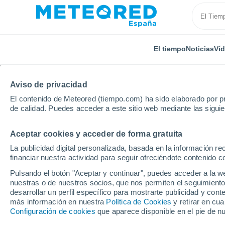
El tiempo
Noticias
Ví
Aviso de privacidad
El contenido de Meteored (tiempo.com) ha sido elaborado por pr
de calidad. Puedes acceder a este sitio web mediante las sigui
Aceptar cookies y acceder de forma gratuita
Inicio
Argentina
Chubut
Paso Rio Mayo
La publicidad digital personalizada, basada en la información r
financiar nuestra actividad para seguir ofreciéndote contenido c
El Tiempo en Paso Rio
Pulsando el botón "Aceptar y continuar", puedes acceder a la w
nuestras o de nuestros socios, que nos permiten el seguimiento
12:53
Viernes
desarrollar un perfil específico para mostrarte publicidad y co
más información en nuestra
Política de Cookies
y retirar en cu
Configuración de cookies
que aparece disponible en el pie de n
Soleado