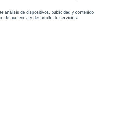
1°
/
-12°
1°
/
-12°
2°
/
-8°
5°
/
-6°
e análisis de dispositivos, publicidad y contenido
n de audiencia y desarrollo de servicios.
-
13
km/h
10
-
15
km/h
9
-
14
km/h
11
-
18
km/h
e agosto
Oeste
1 Bajo
13
-
21 km/h
FPS:
no
Oeste
1 Bajo
15
-
22 km/h
FPS:
no
Oeste
1 Bajo
16
-
24 km/h
FPS:
no
Oeste
1 Bajo
17
-
25 km/h
FPS:
no