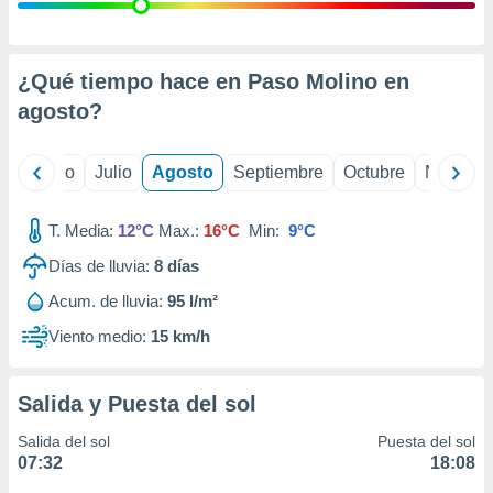
 seleccionar
o.
calización
precisa e
¿Qué tiempo hace en Paso Molino en
ión mediante
agosto
?
, publicidad
yo
Junio
Julio
Agosto
Septiembre
Octubre
Noviemb
dos,
 publicidad
,
T. Media:
12°C
Max.:
16°C
Min:
9°C
ón de
Días de lluvia:
8
días
 desarrollo
s.
Acum. de lluvia:
95 l/m²
tros 1199
Viento medio:
15 km/h
ios
Salida y Puesta del sol
Salida del sol
Puesta del sol
07:32
18:08