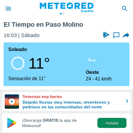
El Tiempo en Paso Molino
privacidad
16:03
Sábado
...
o de
tiempo.com)
borado por
Soleado
es para
11°
ue la
 que se
e calidad.
Oeste
eder a este
Sensación de 11°
24
41 km/h
ediante las
opciones:
Tormentas muy fuertes
ookies y
Dejarán lluvias muy intensas, reventones y
e forma
pedrisco en las comunidades del norte
d digital
¡Descarga
GRATIS
la app de
Instalar
ada, basada
Meteored!
mación