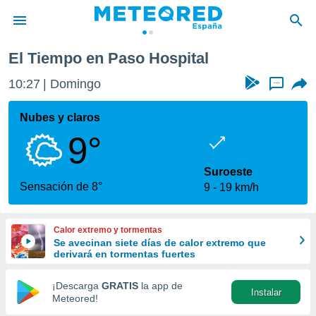
El Tiempo en Paso Hospital
privacidad
10:27
Domingo
...
o de
tiempo.com)
borado por
Nubes y claros
es para
9°
ue la
 que se
e calidad.
Suroeste
eder a este
Sensación de 8°
9
19 km/h
ediante las
opciones:
Calor extremo y tormentas
ookies y
Se avecinan siete días de calor extremo que
e forma
derivará en tormentas fuertes
d digital
¡Descarga
GRATIS
la app de
Instalar
ada, basada
Meteored!
mación