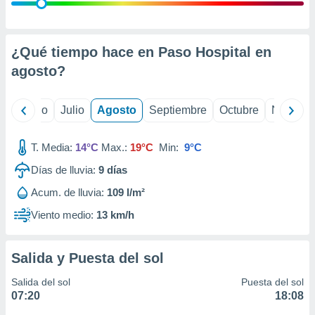
 seleccionar
o.
calización
precisa e
¿Qué tiempo hace en Paso Hospital en
ión mediante
agosto
?
, publicidad
yo
Junio
Julio
Agosto
Septiembre
Octubre
Noviemb
dos,
 publicidad
,
T. Media:
14°C
Max.:
19°C
Min:
9°C
ón de
Días de lluvia:
9
días
 desarrollo
s.
Acum. de lluvia:
109 l/m²
tros 1199
Viento medio:
13 km/h
ios
Salida y Puesta del sol
Salida del sol
Puesta del sol
07:20
18:08