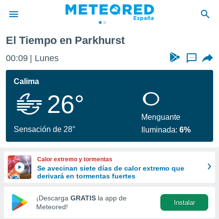
El Tiempo en Parkhurst
privacidad
00:09
Lunes
...
o de
tiempo.com)
borado por
Calima
es para
26°
ue la
 que se
e calidad.
Menguante
eder a este
Sensación de 28°
Iluminada:
6%
ediante las
opciones:
Calor extremo y tormentas
ookies y
Se avecinan siete días de calor extremo que
e forma
derivará en tormentas fuertes
d digital
¡Descarga
GRATIS
la app de
Instalar
ada, basada
Meteored!
mación