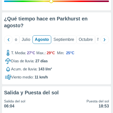
 seleccionar
o.
calización
precisa e
¿Qué tiempo hace en Parkhurst en
ión mediante
agosto
?
, publicidad
yo
Junio
Julio
Agosto
Septiembre
Octubre
Noviemb
dos,
 publicidad
,
T. Media:
27°C
Max.:
29°C
Min:
25°C
ón de
Días de lluvia:
27
días
 desarrollo
s.
Acum. de lluvia:
143 l/m²
tros 1199
Viento medio:
11 km/h
ios
Salida y Puesta del sol
Salida del sol
Puesta del sol
06:04
18:53