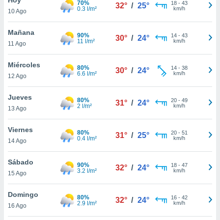
70%
18
-
43
32°
/
25°
0.3 l/m²
km/h
10 Ago
do en
 mismo.
sultar más
Mañana
90%
14
-
43
30°
/
24°
 en nuestra
11 l/m²
km/h
11 Ago
 Cookies
y
ualquier
Miércoles
80%
14
-
38
30°
/
24°
6.6 l/m²
km/h
12 Ago
ento
 botón
ación de
Jueves
80%
20
-
49
31°
/
24°
kies
2 l/m²
km/h
13 Ago
 disponible
e nuestra
Viernes
80%
20
-
51
.
31°
/
25°
0.4 l/m²
km/h
14 Ago
IVAMENTE,
Sábado
90%
18
-
47
32°
/
24°
3.2 l/m²
km/h
15 Ago
as
 a cookies
Domingo
80%
16
-
42
32°
/
24°
2.9 l/m²
km/h
 no aceptar
16 Ago
ón de