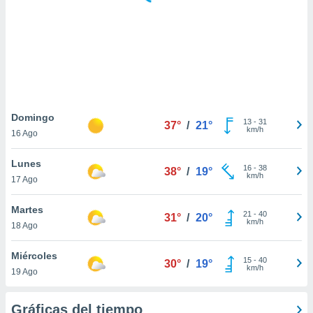
 botón
.
nto,
cios
kies,
ores únicos
Domingo
13
-
31
as similares
37°
/
21°
km/h
16 Ago
nar,
rocesar
Lunes
onales como
16
-
38
38°
/
19°
km/h
 este sitio
17 Ago
recciones IP
ficadores de
Martes
21
-
40
31°
/
20°
 posible
km/h
18 Ago
s
 traten tus
Miércoles
nales en
15
-
40
30°
/
19°
km/h
 interés
19 Ago
go a lo que
nerte. Para
Gráficas del tiempo
retirar su