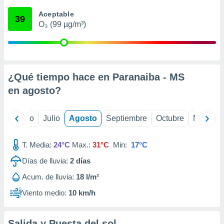
 seleccionar
o.
Aceptable
39
O₃ (99 µg/m³)
calización
precisa e
ión mediante
, publicidad
¿Qué tiempo hace en Paranaiba - MS
dos,
en
agosto
?
 publicidad
,
ón de
yo
Junio
Julio
Agosto
Septiembre
Octubre
Noviemb
 desarrollo
s.
T. Media:
24°C
Max.:
31°C
Min:
17°C
tros 1199
ios
Días de lluvia:
2
días
Acum. de lluvia:
18 l/m²
Viento medio:
10 km/h
Salida y Puesta del sol