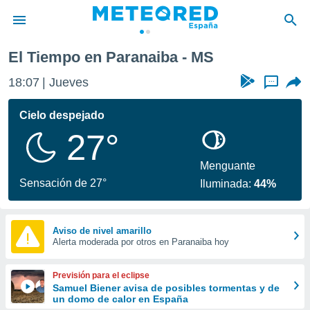
El Tiempo en Paranaiba - MS
privacidad
18:07
Jueves
...
o de
tiempo.com)
borado por
Cielo despejado
es para
27°
ue la
 que se
e calidad.
Menguante
eder a este
Sensación de 27°
Iluminada:
44%
ediante las
opciones:
ookies y
Aviso de nivel amarillo
Alerta moderada por otros en Paranaiba hoy
e forma
d digital
Previsión para el eclipse
ada, basada
Samuel Biener avisa de posibles tormentas y de
un domo de calor en España
mación