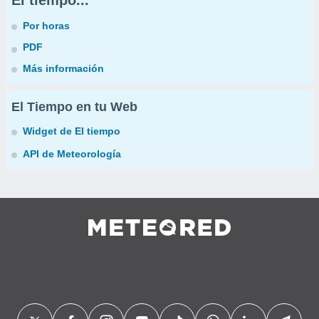
El tiempo...
Por horas
PDF
Más información
El Tiempo en tu Web
Widget de El tiempo
API de Meteorología