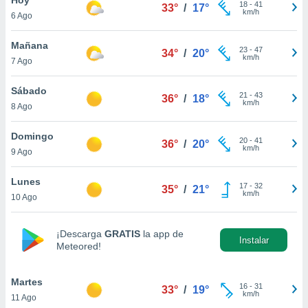
18
-
41
33°
/
17°
km/h
6 Ago
do en
 mismo.
sultar más
Mañana
23
-
47
34°
/
20°
 en nuestra
km/h
7 Ago
 Cookies
y
ualquier
Sábado
21
-
43
36°
/
18°
km/h
8 Ago
ento
 botón
ación de
Domingo
20
-
41
36°
/
20°
kies
km/h
9 Ago
 disponible
e nuestra
Lunes
17
-
32
.
35°
/
21°
km/h
10 Ago
IVAMENTE,
¡Descarga
GRATIS
la app de
Instalar
Meteored!
as
 a cookies
Martes
 no aceptar
16
-
31
33°
/
19°
km/h
11 Ago
ón de