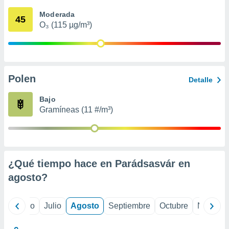
 seleccionar
o.
Moderada
45
O₃ (115 µg/m³)
calización
precisa e
ión mediante
, publicidad
Polen
Detalle
dos,
 publicidad
Bajo
,
Gramíneas (11 #/m³)
ón de
 desarrollo
s.
tros 1199
ios
¿Qué tiempo hace en Parádsasvár en
agosto
?
yo
Junio
Julio
Agosto
Septiembre
Octubre
Noviemb