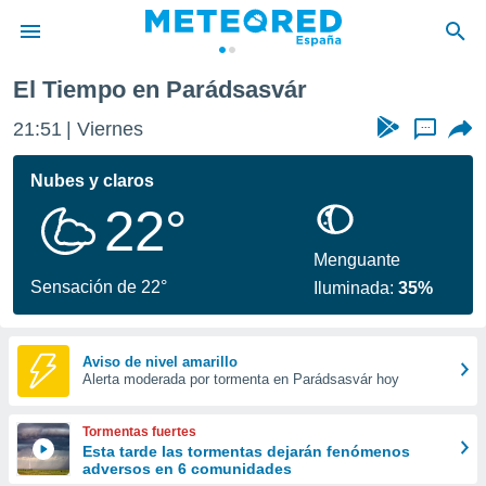
El Tiempo en Parádsasvár
privacidad
21:51
Viernes
...
o de
tiempo.com)
borado por
Nubes y claros
es para
22°
ue la
 que se
e calidad.
Menguante
eder a este
Sensación de 22°
Iluminada:
35%
ediante las
opciones:
ookies y
Aviso de nivel amarillo
Alerta moderada por tormenta en Parádsasvár hoy
e forma
d digital
Tormentas fuertes
ada, basada
Esta tarde las tormentas dejarán fenómenos
adversos en 6 comunidades
mación