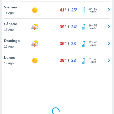
uedes
uestro sitio
Viernes
20
-
50
41°
/
25°
.com. En
km/h
14 Ago
te
 de que
Sábado
talarán
16
-
52
39°
/
24°
km/h
15 Ago
e sean
para
a
Domingo
22
-
48
36°
/
23°
por el sitio
km/h
16 Ago
o se
cookies para
Lunes
21
-
43
39°
/
23°
km/h
17 Ago
nto ni para
licidad o
ado, aunque
sualizar
general no
ada. Puedes
 instalación
y acceder a
io web a
ste abono