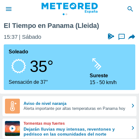
El Tiempo en Panama (Lleida)
privacidad
15:37
Sábado
...
o de
tiempo.com)
borado por
Soleado
es para
35°
ue la
 que se
e calidad.
Sureste
eder a este
Sensación de 37°
15
50 km/h
ediante las
opciones:
ookies y
Aviso de nivel naranja
Alerta importante por altas temperaturas en Panama hoy
e forma
d digital
Tormentas muy fuertes
ada, basada
Dejarán lluvias muy intensas, reventones y
pedrisco en las comunidades del norte
mación