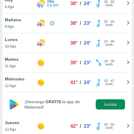
70%
25
-
55
38°
/
24°
0.6 l/m²
km/h
8 Ago
do en
 mismo.
sultar más
Mañana
22
-
44
38°
/
23°
 en nuestra
km/h
9 Ago
 Cookies
y
ualquier
Lunes
22
-
46
39°
/
24°
km/h
10 Ago
ento
 botón
ación de
Martes
14
-
35
39°
/
23°
kies
km/h
11 Ago
 disponible
e nuestra
Miércoles
22
-
47
.
41°
/
24°
km/h
12 Ago
IVAMENTE,
¡Descarga
GRATIS
la app de
Instalar
Meteored!
as
 a cookies
Jueves
 no aceptar
25
-
50
42°
/
23°
km/h
13 Ago
ón de