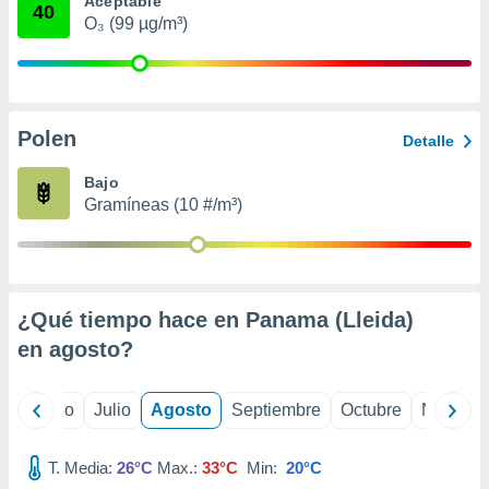
Aceptable
 seleccionar
40
o.
O₃ (99 µg/m³)
calización
precisa e
ión mediante
Polen
, publicidad
Detalle
dos,
Bajo
 publicidad
Gramíneas (10 #/m³)
,
ón de
 desarrollo
s.
¿Qué tiempo hace en Panama (Lleida)
tros 1199
ios
en
agosto
?
yo
Junio
Julio
Agosto
Septiembre
Octubre
Noviemb
T. Media:
26°C
Max.:
33°C
Min:
20°C