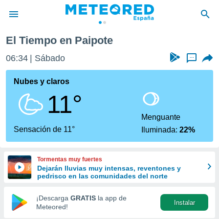
El Tiempo en Paipote
privacidad
06:34
Sábado
...
o de
tiempo.com)
borado por
Nubes y claros
es para
11°
ue la
 que se
e calidad.
Menguante
eder a este
Sensación de 11°
Iluminada:
22%
ediante las
opciones:
Tormentas muy fuertes
ookies y
Dejarán lluvias muy intensas, reventones y
e forma
pedrisco en las comunidades del norte
d digital
¡Descarga
GRATIS
la app de
Instalar
ada, basada
Meteored!
mación