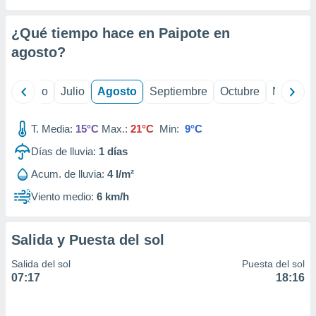
 seleccionar
o.
¿Qué tiempo hace en Paipote en
calización
precisa e
agosto
?
ión mediante
, publicidad
yo
Junio
Julio
Agosto
Septiembre
Octubre
Noviemb
dos,
T. Media:
15°C
Max.:
21°C
Min:
9°C
 publicidad
,
Días de lluvia:
1
días
ón de
 desarrollo
Acum. de lluvia:
4 l/m²
s.
Viento medio:
6 km/h
tros 1199
ios
Salida y Puesta del sol
Salida del sol
Puesta del sol
07:17
18:16