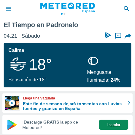
El Tiempo en Padronelo
privacidad
04:21
Sábado
...
o de
tiempo.com)
borado por
Calima
es para
18°
ue la
 que se
e calidad.
Menguante
eder a este
Sensación de 18°
Iluminada:
24%
ediante las
opciones:
Llega una vaguada
ookies y
Este fin de semana dejará tormentas con lluvias
e forma
fuertes y granizo en España
d digital
¡Descarga
GRATIS
la app de
Instalar
ada, basada
Meteored!
mación