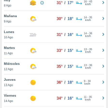
16
-
43
31°
/
17°
km/h
8 Ago
do en
 mismo.
sultar más
Mañana
14
-
35
30°
/
18°
 en nuestra
km/h
9 Ago
 Cookies
y
ualquier
Lunes
14
-
38
31°
/
16°
km/h
10 Ago
ento
 botón
ación de
Martes
13
-
35
33°
/
15°
kies
km/h
11 Ago
 disponible
e nuestra
Miércoles
13
-
36
.
35°
/
15°
km/h
12 Ago
IVAMENTE,
Jueves
9
-
34
36°
/
18°
km/h
13 Ago
as
 a cookies
Viernes
11
-
35
34°
/
16°
km/h
 no aceptar
14 Ago
ón de