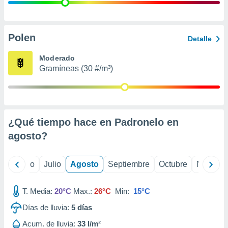
 seleccionar
o.
calización
precisa e
Polen
Detalle
ión mediante
Moderado
, publicidad
Gramíneas (30 #/m³)
dos,
 publicidad
,
ón de
¿Qué tiempo hace en Padronelo en
 desarrollo
s.
agosto
?
tros 1199
ios
yo
Junio
Julio
Agosto
Septiembre
Octubre
Noviemb
T. Media:
20°C
Max.:
26°C
Min:
15°C
Días de lluvia:
5
días
Acum. de lluvia:
33 l/m²