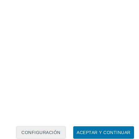
Calendario lunar
Lun
Mar
Mié
Jue
Vie
Sáb
Dom
8
9
10
11
12
13
14
15
16
17
18
19
20
21
CONFIGURACIÓN
ACEPTAR Y CONTINUAR