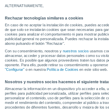
29°
ALTERNATIVAMENTE,
Rechazar tecnologías similares a cookies
Sureste
En caso de no aceptar la instalación de cookies, puedes acced
Sensación de 29°
3
-
10 km/
de que solo se instalarán cookies que sean necesarias para garan
cookies para analizar el comportamiento ni para mostrar publici
publicidad general no personalizada. Puedes rechazar la instala
abono pulsando el botón "Rechazar".
Llega una vaguada
Este fin de semana dejará tormentas con lluv
Con su consentimiento, nosotros y
nuestros socios
usamos cooki
fuertes y granizo en España
almacenar, acceder y procesar datos personales como su visita e
cookies. Es posible que algunos proveedores traten tus datos pe
El Tiempo 1 - 7 días
Por horas
Actualidad
Mapa de
oponerte. Para ello, puede retirar su consentimiento u oponerse
"Configurar"
o en nuestra
Política de Cookies
en este sitio web.
Nosotros y nuestros socios hacemos el siguiente trata
Mañana
Lunes
Hoy
Almacenar la información en un dispositivo y/o acceder a ella, 
9 Ago
10 Ago
8 Ago
perfiles para publicidad personalizada, utilizar perfiles para sele
personalizar el contenido, uso de perfiles para la selección de c
medir el rendimiento del contenido, comprender al público a tra
procedentes de diferentes fuentes, desarrollo y mejora de los se
40%