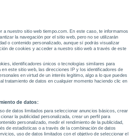
Aviso de nivel naranja
Alerta importante por altas
temperaturas en Ouled Aych hoy
er a nuestro sitio web tiempo.com. En este caso, te informamos
h
tizar la navegación por el sitio web, pero no se utilizarán
dad o contenido personalizado, aunque sí podrás visualizar
ción de cookies y acceder a nuestro sitio web a través de este
ias
es, identificadores únicos o tecnologías similares para
n este sitio web, las direcciones IP y los identificadores de
rsonales en virtud de un interés legítimo, algo a lo que puedes
 temperatura
Radar de lluvia
Satélites
Modelos
 al tratamiento de datos en cualquier momento haciendo clic en
miento de datos:
Martes
Miércoles
Jueves
Viernes
uso de datos limitados para seleccionar anuncios básicos, crear
11 Ago
12 Ago
13 Ago
14 Ago
ccionar la publicidad personalizada, crear un perfil para
ontenido personalizado, medir el rendimiento de la publicidad,
vés de estadísticas o a través de la combinación de datos
rvicios, uso de datos limitados con el objetivo de seleccionar el