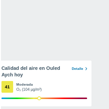
Calidad del aire en Ouled
Detalle
Aych hoy
Moderada
41
O₃ (104 µg/m³)