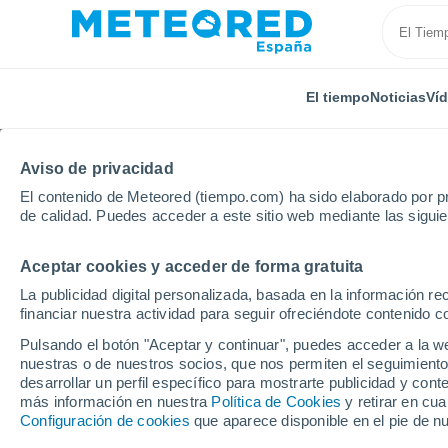
El tiempo
Noticias
Ví
Aviso de privacidad
El contenido de Meteored (tiempo.com) ha sido elaborado por pr
de calidad. Puedes acceder a este sitio web mediante las sigui
Aceptar cookies y acceder de forma gratuita
Inicio
Argelia
Relizane
Ouled Aych
La publicidad digital personalizada, basada en la información r
financiar nuestra actividad para seguir ofreciéndote contenido c
El Tiempo en Ouled Ay
Pulsando el botón "Aceptar y continuar", puedes acceder a la w
nuestras o de nuestros socios, que nos permiten el seguimiento
07:48
Sábado
desarrollar un perfil específico para mostrarte publicidad y co
más información en nuestra
Política de Cookies
y retirar en cu
Configuración de cookies
que aparece disponible en el pie de n
Soleado