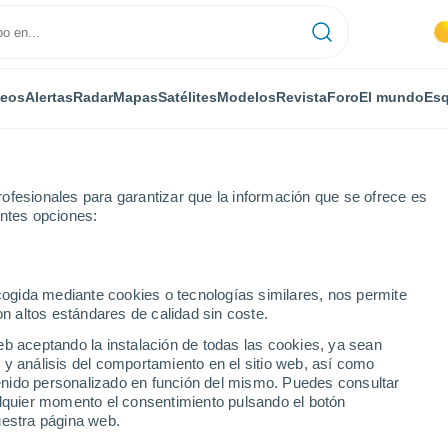
deos
Alertas
Radar
Mapas
Satélites
Modelos
Revista
Foro
El mundo
Esq
ofesionales para garantizar que la información que se ofrece es
entes opciones:
ecogida mediante cookies o tecnologías similares, nos permite
on altos estándares de calidad sin coste.
ch
eb aceptando la instalación de todas las cookies, ya sean
 y análisis del comportamiento en el sitio web, así como
...
ntenido personalizado en función del mismo. Puedes consultar
alquier momento el consentimiento pulsando el botón
Por horas
uestra página web.
Cielos despejados en las
próximas horas