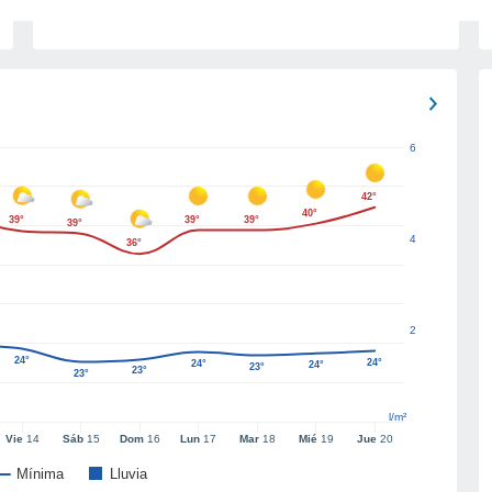
6
42°
40°
39°
39°
39°
39°
4
36°
2
24°
24°
24°
24°
23°
23°
23°
l/m²
Vie
14
Sáb
15
Dom
16
Lun
17
Mar
18
Mié
19
Jue
20
Mínima
Lluvia