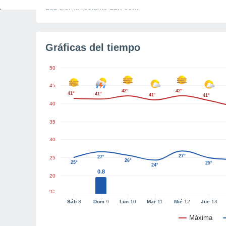
Luz diurna restante
12h 33m
Gráficas del tiempo
50
45
42°
42°
41°
41°
41°
41°
40
35
30
27°
27°
25
26°
25°
25°
24°
0.8
20
°C
Sáb
8
Dom
9
Lun
10
Mar
11
Mié
12
Jue
13
Máxima