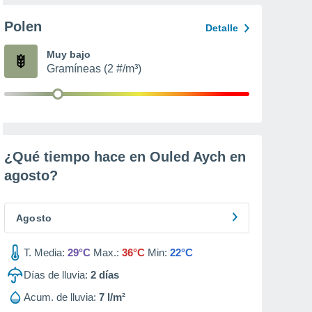
Polen
Detalle
Muy bajo
Gramíneas (2 #/m³)
¿Qué tiempo hace en Ouled Aych en
agosto
?
Agosto
T. Media:
29°C
Max.:
36°C
Min:
22°C
Días de lluvia:
2
días
Acum. de lluvia:
7 l/m²