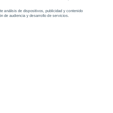
41°
/
24°
42°
/
27°
41°
/
25°
39°
/
24°
e análisis de dispositivos, publicidad y contenido
n de audiencia y desarrollo de servicios.
-
26
km/h
12
-
36
km/h
13
-
35
km/h
17
-
36
km/h
gosto
Sureste
1 Bajo
3
-
10 km/h
FPS:
no
Sureste
2 Bajo
3
-
12 km/h
FPS:
no
Este
4 Medio
3
-
14 km/h
FPS:
6-10
Noreste
7 Alto
3
-
15 km/h
FPS:
15-25