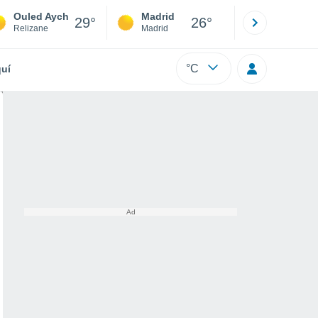
Ouled Aych
Madrid
Barcelona
29°
26°
Relizane
Madrid
Barcelona
°C
uí