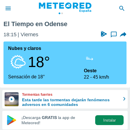
El Tiempo en Odense
privacidad
18:15
Viernes
...
o de
tiempo.com)
borado por
Nubes y claros
es para
18°
ue la
 que se
e calidad.
Oeste
eder a este
Sensación de 18°
22
45 km/h
ediante las
opciones:
Tormentas fuertes
ookies y
Esta tarde las tormentas dejarán fenómenos
e forma
adversos en 6 comunidades
d digital
¡Descarga
GRATIS
la app de
Instalar
ada, basada
Meteored!
mación