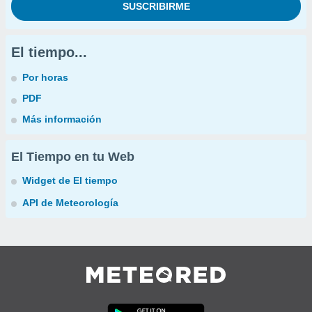
El tiempo...
Por horas
PDF
Más información
El Tiempo en tu Web
Widget de El tiempo
API de Meteorología