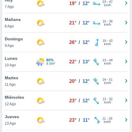
23
-
47
19°
/
12°
km/h
7 Ago
do en
 mismo.
sultar más
Mañana
16
-
36
21°
/
12°
 en nuestra
km/h
8 Ago
 Cookies
y
ualquier
Domingo
19
-
42
26°
/
12°
km/h
9 Ago
ento
 botón
ación de
Lunes
80%
23
-
48
22°
/
13°
kies
4 l/m²
km/h
10 Ago
 disponible
e nuestra
Martes
24
-
51
.
20°
/
12°
km/h
11 Ago
IVAMENTE,
Miércoles
13
-
32
23°
/
12°
km/h
12 Ago
as
 a cookies
Jueves
11
-
29
23°
/
11°
km/h
 no aceptar
13 Ago
ón de