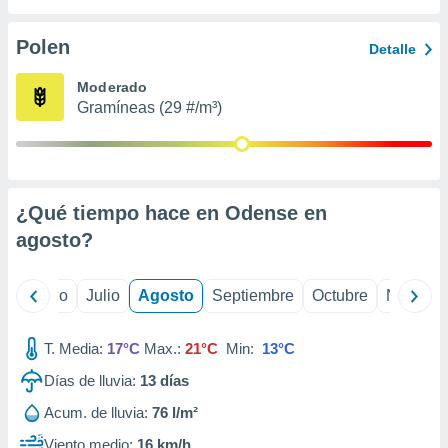
 seleccionar
o.
Polen
Detalle
calización
precisa e
Moderado
ión mediante
Gramíneas (29 #/m³)
, publicidad
dos,
 publicidad
,
¿Qué tiempo hace en Odense en
ón de
agosto
?
 desarrollo
s.
tros 1199
yo
Junio
Julio
Agosto
Septiembre
Octubre
Noviemb
ios
T. Media:
17°C
Max.:
21°C
Min:
13°C
Días de lluvia:
13
días
Acum. de lluvia:
76 l/m²
Viento medio:
16 km/h