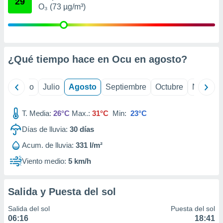
29
 seleccionar
O₃ (73 µg/m³)
o.
calización
precisa e
ión mediante
¿Qué tiempo hace en Ocu en
agosto
?
, publicidad
dos,
yo
Junio
Julio
Agosto
Septiembre
Octubre
Noviemb
 publicidad
,
ón de
T. Media:
26°C
Max.:
31°C
Min:
23°C
 desarrollo
Días de lluvia:
30
días
s.
Acum. de lluvia:
331 l/m²
tros 1199
ios
Viento medio:
5 km/h
Salida y Puesta del sol
Salida del sol
Puesta del sol
06:16
18:41