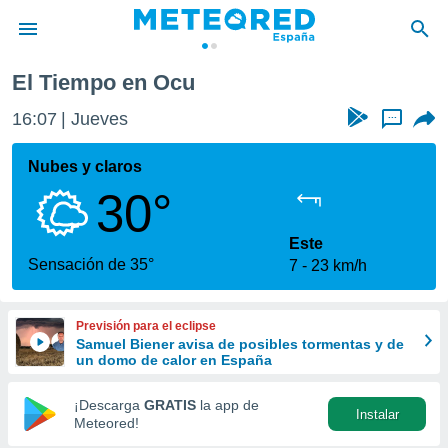
El Tiempo en Ocu
privacidad
16:07
Jueves
...
o de
tiempo.com)
borado por
Nubes y claros
es para
30°
ue la
 que se
e calidad.
Este
eder a este
Sensación de 35°
7
23 km/h
ediante las
opciones:
Previsión para el eclipse
ookies y
Samuel Biener avisa de posibles tormentas y de
e forma
un domo de calor en España
d digital
¡Descarga
GRATIS
la app de
Instalar
ada, basada
Meteored!
mación