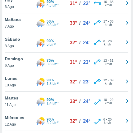
90%
16
-
35
31°
/
22°
4.3 l/m²
km/h
6 Ago
do en
 mismo.
sultar más
Mañana
50%
17
-
35
33°
/
24°
 en nuestra
0.8 l/m²
km/h
7 Ago
 Cookies
y
ualquier
Sábado
90%
8
-
28
32°
/
24°
5 l/m²
km/h
8 Ago
ento
 botón
ación de
Domingo
70%
13
-
31
31°
/
23°
kies
3.8 l/m²
km/h
9 Ago
 disponible
e nuestra
Lunes
90%
12
-
39
.
32°
/
23°
1.8 l/m²
km/h
10 Ago
IVAMENTE,
Martes
90%
10
-
22
33°
/
24°
1.4 l/m²
km/h
11 Ago
as
 a cookies
Miércoles
90%
6
-
25
32°
/
24°
3.2 l/m²
km/h
 no aceptar
12 Ago
ón de