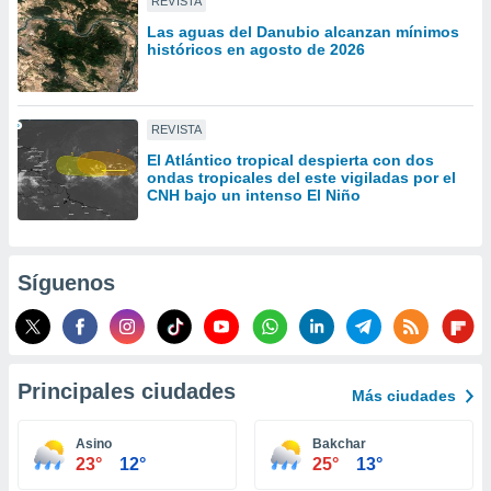
REVISTA
idad
Las aguas del Danubio alcanzan mínimos
a, utilizar
históricos en agosto de 2026
a
 la
da, crear un
REVISTA
personalizar
o, uso de
El Atlántico tropical despierta con dos
ondas tropicales del este vigiladas por el
a la
CNH bajo un intenso El Niño
e contenido
do, medir el
 de la
medir el
Síguenos
 del
 comprender
 través de
s o a través
nación de
Principales ciudades
edentes de
Más ciudades
fuentes,
y mejora de
Asino
Bakchar
os, uso de
23°
12°
25°
13°
ados con el