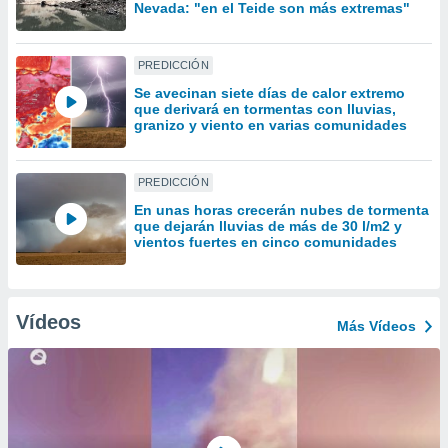
uedes
Nevada: "en el Teide son más extremas"
uestro sitio
.com. En
te
PREDICCIÓN
 de que
Se avecinan siete días de calor extremo
talarán
que derivará en tormentas con lluvias,
e sean
granizo y viento en varias comunidades
para
a
por el sitio
PREDICCIÓN
o se
En unas horas crecerán nubes de tormenta
cookies para
que dejarán lluvias de más de 30 l/m2 y
vientos fuertes en cinco comunidades
nto ni para
licidad o
ado, aunque
Vídeos
Más Vídeos
sualizar
general no
ada. Puedes
 instalación
y acceder a
io web a
ste abono