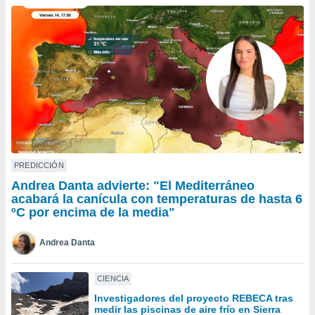
do en
 mismo.
sultar más
 en nuestra
 Cookies
y
ualquier
ento
 botón
ación de
kies
 disponible
PREDICCIÓN
e nuestra
Andrea Danta advierte: "El Mediterráneo
.
acabará la canícula con temperaturas de hasta 6
ºC por encima de la media"
IVAMENTE,
Andrea Danta
as
 a cookies
CIENCIA
 no aceptar
Investigadores del proyecto REBECA tras
ón de
medir las piscinas de aire frío en Sierra