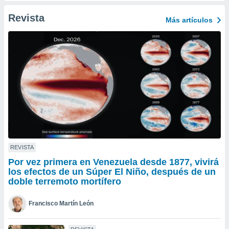
ento u
Revista
Más artículos
 de datos
er momento
ic en
o en
 Cookies
en
eb.
y
socios
el
to de
REVISTA
Por vez primera en Venezuela desde 1877, vivirá
la
los efectos de un Súper El Niño, después de un
 en un
doble terremoto mortífero
 y/o acceder
 de datos
Francisco Martín León
ara
 anuncios
ar perfiles