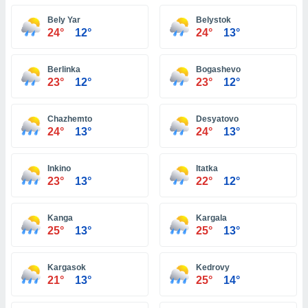
 seleccionar
o.
Bely Yar
Belystok
24°
12°
24°
13°
calización
precisa e
ión mediante
Berlinka
Bogashevo
23°
12°
23°
12°
, publicidad
dos,
Chazhemto
Desyatovo
 publicidad
24°
13°
24°
13°
,
ón de
 desarrollo
Inkino
Itatka
s.
23°
13°
22°
12°
tros 1199
ios
Kanga
Kargala
25°
13°
25°
13°
Kargasok
Kedrovy
21°
13°
25°
14°