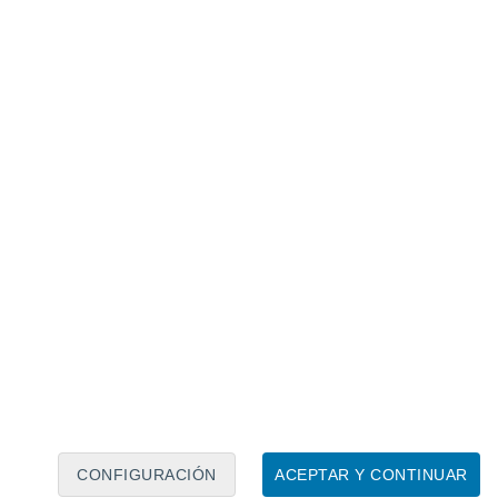
Calendario lunar
Lun
Mar
Mié
Jue
Vie
Sáb
Dom
7
8
9
10
11
12
13
14
15
16
17
18
19
20
CONFIGURACIÓN
ACEPTAR Y CONTINUAR