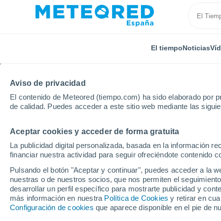
El tiempo
Noticias
Ví
Aviso de privacidad
El contenido de Meteored (tiempo.com) ha sido elaborado por pr
de calidad. Puedes acceder a este sitio web mediante las sigui
Aceptar cookies y acceder de forma gratuita
Inicio
Honduras
Francisco Morazán
Nueva Arm
La publicidad digital personalizada, basada en la información r
financiar nuestra actividad para seguir ofreciéndote contenido c
El Tiempo en Nueva Ar
Pulsando el botón "Aceptar y continuar", puedes acceder a la w
nuestras o de nuestros socios, que nos permiten el seguimiento
11:18
Viernes
desarrollar un perfil específico para mostrarte publicidad y co
más información en nuestra
Política de Cookies
y retirar en cu
Configuración de cookies
que aparece disponible en el pie de n
Nubes y claros