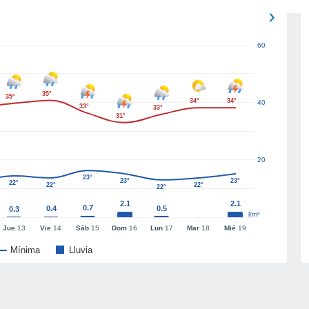
60
35°
35°
34°
34°
40
33°
33°
31°
20
23°
23°
23°
22°
22°
22°
22°
2.1
2.1
0.7
0.4
0.5
0.3
l/m²
Jue
13
Vie
14
Sáb
15
Dom
16
Lun
17
Mar
18
Mié
19
Mínima
Lluvia