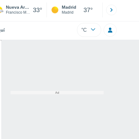
Nueva Armenia
Madrid
Barcelona
33°
37°
Francisco Morazán
Madrid
Barcelona
°C
uí