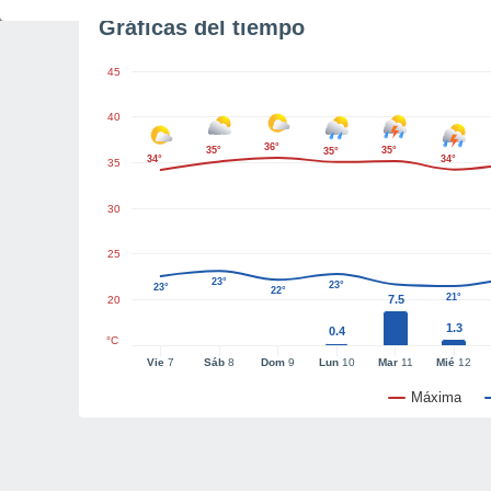
Gráficas del tiempo
45
40
36°
35°
35°
35°
34°
34°
35
30
25
23°
23°
23°
22°
21°
7.5
20
1.3
0.4
°C
Vie
7
Sáb
8
Dom
9
Lun
10
Mar
11
Mié
12
Máxima