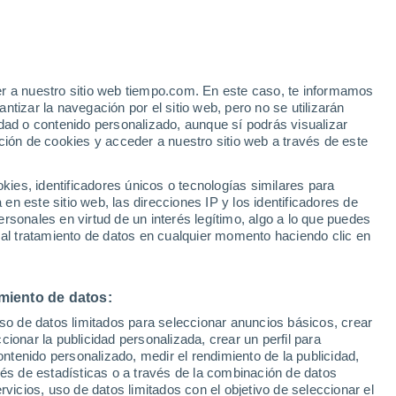
er a nuestro sitio web tiempo.com. En este caso, te informamos
/h
tizar la navegación por el sitio web, pero no se utilizarán
dad o contenido personalizado, aunque sí podrás visualizar
ción de cookies y acceder a nuestro sitio web a través de este
es, identificadores únicos o tecnologías similares para
n este sitio web, las direcciones IP y los identificadores de
rsonales en virtud de un interés legítimo, algo a lo que puedes
e nubosidad
Radar de lluvia
Satélites
Modelos
 al tratamiento de datos en cualquier momento haciendo clic en
miento de datos:
Lunes
Martes
Miércoles
Jueves
uso de datos limitados para seleccionar anuncios básicos, crear
10 Ago
11 Ago
12 Ago
13 Ago
ccionar la publicidad personalizada, crear un perfil para
ontenido personalizado, medir el rendimiento de la publicidad,
vés de estadísticas o a través de la combinación de datos
rvicios, uso de datos limitados con el objetivo de seleccionar el
70%
90%
70%
50%