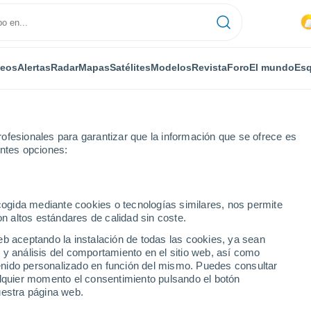
deos
Alertas
Radar
Mapas
Satélites
Modelos
Revista
Foro
El mundo
Esq
ofesionales para garantizar que la información que se ofrece es
entes opciones:
enia
ecogida mediante cookies o tecnologías similares, nos permite
on altos estándares de calidad sin coste.
menia
eb aceptando la instalación de todas las cookies, ya sean
 y análisis del comportamiento en el sitio web, así como
...
ntenido personalizado en función del mismo. Puedes consultar
alquier momento el consentimiento pulsando el botón
Por horas
uestra página web.
Intervalos nubosos en las
próximas horas