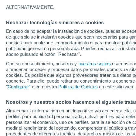
32°
ALTERNATIVAMENTE,
Rechazar tecnologías similares a cookies
Noreste
En caso de no aceptar la instalación de cookies, puedes acced
Sensación de 31°
19
-
54 km
de que solo se instalarán cookies que sean necesarias para garan
cookies para analizar el comportamiento ni para mostrar publici
publicidad general no personalizada. Puedes rechazar la instala
abono pulsando el botón "Rechazar".
Tormentas fuertes
Esta tarde las tormentas dejarán fenómenos
Con su consentimiento, nosotros y
nuestros socios
usamos cooki
adversos en 6 comunidades
almacenar, acceder y procesar datos personales como su visita e
cookies. Es posible que algunos proveedores traten tus datos pe
El Tiempo 1 - 7 días
Por horas
Actualidad
Mapa d
oponerte. Para ello, puede retirar su consentimiento u oponerse
"Configurar"
o en nuestra
Política de Cookies
en este sitio web.
Nosotros y nuestros socios hacemos el siguiente trata
Mañana
Domingo
Hoy
Almacenar la información en un dispositivo y/o acceder a ella, 
8 Ago
9 Ago
7 Ago
perfiles para publicidad personalizada, utilizar perfiles para sele
personalizar el contenido, uso de perfiles para la selección de c
medir el rendimiento del contenido, comprender al público a tra
procedentes de diferentes fuentes, desarrollo y mejora de los se