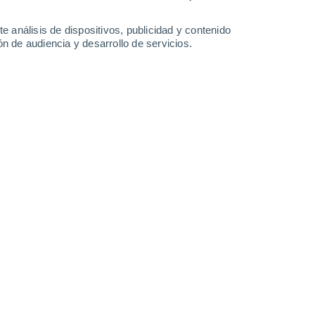
0.4 l/m²
7.5 l/m²
1.3 l/m²
0.3 l/m²
35°
/
23°
35°
/
22°
34°
/
21°
35°
/
22°
e análisis de dispositivos, publicidad y contenido
n de audiencia y desarrollo de servicios.
-
53
km/h
16
-
49
km/h
14
-
42
km/h
15
-
46
km/h
de agosto
Noreste
10 ¡Muy Alto!
19
-
54 km/h
FPS:
25-50
Noreste
11+ ¡Extremo!
18
-
50 km/h
FPS:
50+
Noreste
10 ¡Muy Alto!
18
-
49 km/h
FPS:
25-50
Noreste
7 Alto
18
-
48 km/h
FPS:
15-25