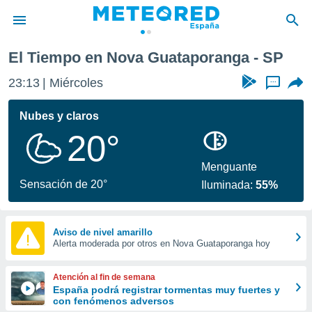
El Tiempo en Nova Guataporanga - SP
privacidad
23:13
Miércoles
...
o de
tiempo.com)
borado por
Nubes y claros
es para
20°
ue la
 que se
e calidad.
Menguante
eder a este
Sensación de 20°
Iluminada:
55%
ediante las
opciones:
ookies y
Aviso de nivel amarillo
Alerta moderada por otros en Nova Guataporanga hoy
e forma
d digital
Atención al fin de semana
ada, basada
España podrá registrar tormentas muy fuertes y
con fenómenos adversos
mación