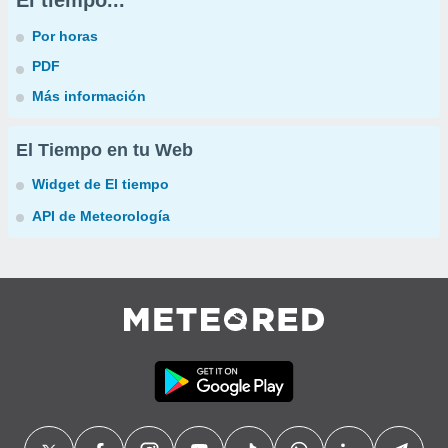
El tiempo...
Por horas
PDF
Más información
El Tiempo en tu Web
Widget de El tiempo
API de Meteorología