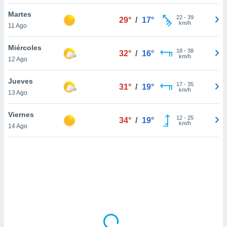
uedes
uestro sitio
Martes
22
-
39
29°
/
17°
.com. En
km/h
11 Ago
te
 de que
Miércoles
talarán
18
-
38
32°
/
16°
km/h
12 Ago
e sean
para
a
Jueves
17
-
35
31°
/
19°
por el sitio
km/h
13 Ago
o se
cookies para
Viernes
12
-
25
34°
/
19°
km/h
14 Ago
nto ni para
licidad o
ado, aunque
sualizar
general no
ada. Puedes
 instalación
y acceder a
io web a
ste abono