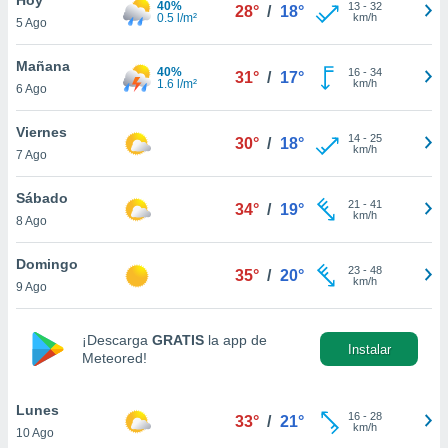
40%
13
-
32
28°
/
18°
0.5 l/m²
km/h
5 Ago
do en
 mismo.
sultar más
Mañana
40%
16
-
34
31°
/
17°
 en nuestra
1.6 l/m²
km/h
6 Ago
 Cookies
y
ualquier
Viernes
14
-
25
30°
/
18°
km/h
7 Ago
ento
 botón
ación de
Sábado
21
-
41
34°
/
19°
kies
km/h
8 Ago
 disponible
e nuestra
Domingo
23
-
48
.
35°
/
20°
km/h
9 Ago
IVAMENTE,
¡Descarga
GRATIS
la app de
Instalar
Meteored!
as
 a cookies
Lunes
 no aceptar
16
-
28
33°
/
21°
km/h
10 Ago
ón de