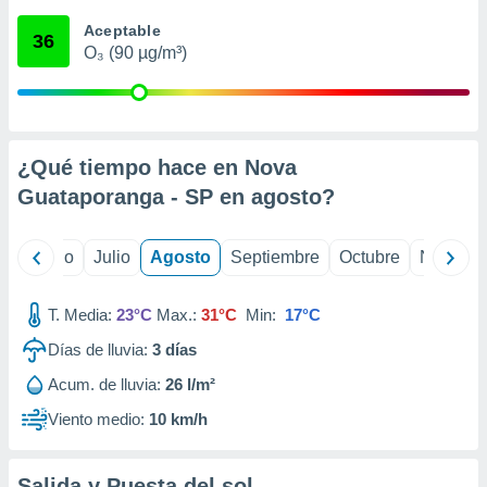
 seleccionar
o.
Aceptable
36
O₃ (90 µg/m³)
calización
precisa e
ión mediante
, publicidad
¿Qué tiempo hace en Nova
dos,
Guataporanga - SP en
agosto
?
 publicidad
,
ón de
yo
Junio
Julio
Agosto
Septiembre
Octubre
Noviemb
 desarrollo
s.
T. Media:
23°C
Max.:
31°C
Min:
17°C
tros 1199
ios
Días de lluvia:
3
días
Acum. de lluvia:
26 l/m²
Viento medio:
10 km/h
Salida y Puesta del sol