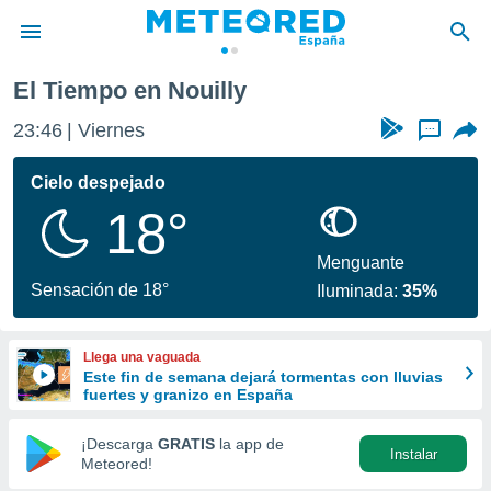
El Tiempo en Nouilly
privacidad
23:46
Viernes
...
o de
tiempo.com)
borado por
Cielo despejado
es para
18°
ue la
 que se
e calidad.
Menguante
eder a este
Sensación de 18°
Iluminada:
35%
ediante las
opciones:
Llega una vaguada
ookies y
Este fin de semana dejará tormentas con lluvias
e forma
fuertes y granizo en España
d digital
¡Descarga
GRATIS
la app de
Instalar
ada, basada
Meteored!
mación