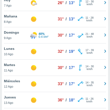
12
-
30
26°
/
13°
km/h
7 Ago
do en
 mismo.
sultar más
Mañana
11
-
28
31°
/
13°
 en nuestra
km/h
8 Ago
 Cookies
y
ualquier
Domingo
40%
21
-
48
30°
/
17°
0.4 l/m²
km/h
9 Ago
ento
 botón
ación de
Lunes
17
-
39
32°
/
19°
kies
km/h
10 Ago
 disponible
e nuestra
Martes
14
-
30
.
30°
/
17°
km/h
11 Ago
IVAMENTE,
Miércoles
14
-
35
33°
/
17°
km/h
12 Ago
as
 a cookies
Jueves
11
-
26
36°
/
18°
km/h
 no aceptar
13 Ago
ón de