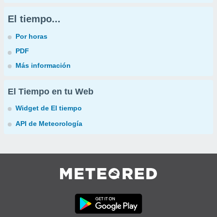
El tiempo...
Por horas
PDF
Más información
El Tiempo en tu Web
Widget de El tiempo
API de Meteorología