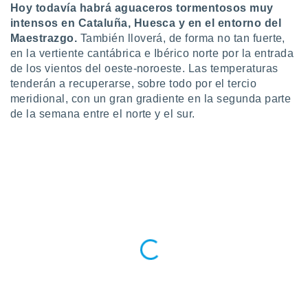
Hoy todavía habrá aguaceros tormentosos muy
 botón
.
intensos en Cataluña, Huesca y en el entorno del
Maestrazgo.
También lloverá, de forma no tan fuerte,
en la vertiente cantábrica e Ibérico norte por la entrada
nto,
de los vientos del oeste-noroeste. Las temperaturas
cios
tenderán a recuperarse, sobre todo por el tercio
kies,
meridional, con un gran gradiente en la segunda parte
ores únicos
de la semana entre el norte y el sur.
as similares
nar,
rocesar
onales como
 este sitio
recciones IP
ficadores de
 posible
s
 traten tus
nales en
 interés
go a lo que
nerte. Para
retirar su