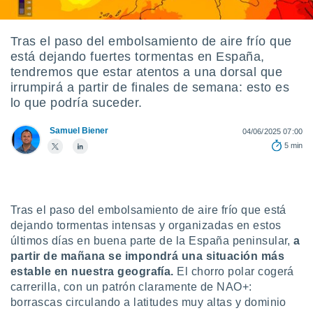
ediante
ecnologías
nos permite
Tras el paso del embolsamiento de aire frío que
estra
está dejando fuertes tormentas en España,
ara seguir
e contenido
tendremos que estar atentos a una dorsal que
stándares
irrumpirá a partir de finales de semana: esto es
ACEPTAR
sin coste.
lo que podría suceder.
Y
CONTINUAR
 botón
Samuel Biener
continuar",
04/06/2025 07:00
der a la
5 min
CONFIGURACIÓN
ndo la
 de todas
, ya sean
de nuestros
Tras el paso del embolsamiento de aire frío que está
 nos
dejando tormentas intensas y organizadas en estos
 y análisis
últimos días en buena parte de la España peninsular,
a
tamiento en
partir de mañana se impondrá una situación más
b, así como
estable en nuestra geografía.
El chorro polar cogerá
un perfil
carrerilla, con un patrón claramente de NAO+:
para
borrascas circulando a latitudes muy altas y dominio
ublicidad y