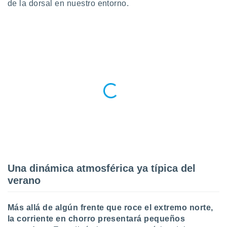
de la dorsal en nuestro entorno.
do en
 mismo.
sultar más
 en nuestra
 Cookies
y
ualquier
ento
 botón
ación de
kies
 disponible
e nuestra
.
IVAMENTE,
Una dinámica atmosférica ya típica del
verano
as
 a cookies
Más allá de algún frente que roce el extremo norte,
 no aceptar
la corriente en chorro presentará pequeños
ón de