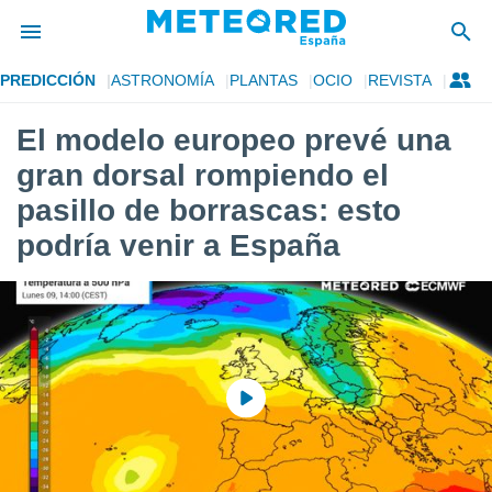
PREDICCIÓN
ASTRONOMÍA
PLANTAS
OCIO
REVISTA
privacidad
El modelo europeo prevé una
o de
tiempo.com)
gran dorsal rompiendo el
borado por
es para
pasillo de borrascas: esto
ue la
podría venir a España
 que se
e calidad.
eder a este
ediante las
opciones:
ookies y
e forma
d digital
ada, basada
mación