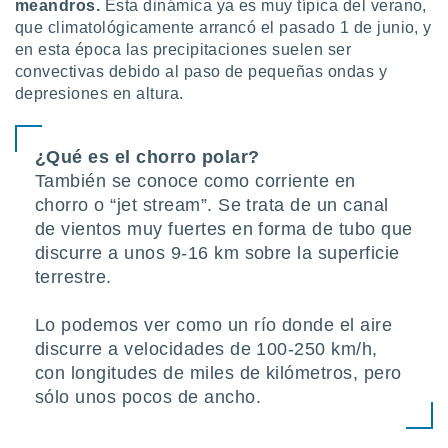
meandros.
Esta dinámica ya es muy típica del verano,
uedes
uestro sitio
que climatológicamente arrancó el pasado 1 de junio, y
.com. En
en esta época las precipitaciones suelen ser
te
convectivas debido al paso de pequeñas ondas y
 de que
depresiones en altura.
talarán
e sean
para
¿Qué es el chorro polar?
a
por el sitio
También se conoce como corriente en
o se
chorro o “jet stream”. Se trata de un canal
cookies para
de vientos muy fuertes en forma de tubo que
discurre a unos 9-16 km sobre la superficie
nto ni para
licidad o
terrestre.
ado, aunque
Lo podemos ver como un río donde el aire
sualizar
discurre a velocidades de 100-250 km/h,
general no
ada. Puedes
con longitudes de miles de kilómetros, pero
 instalación
sólo unos pocos de ancho.
y acceder a
io web a
ste abono