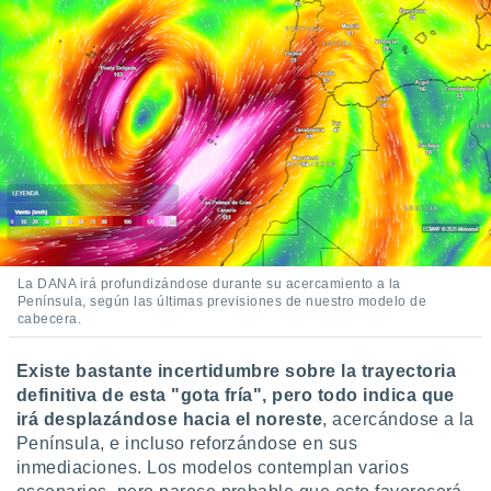
idad
a, utilizar
a
 la
da, crear un
personalizar
o, uso de
a la
e contenido
do, medir el
 de la
medir el
 del
La DANA irá profundizándose durante su acercamiento a la
Península, según las últimas previsiones de nuestro modelo de
 comprender
cabecera.
 través de
s o a través
nación de
Existe bastante incertidumbre sobre la trayectoria
edentes de
definitiva de esta "gota fría", pero todo indica que
fuentes,
irá desplazándose hacia el noreste
, acercándose a la
y mejora de
Península, e incluso reforzándose en sus
os, uso de
inmediaciones. Los modelos contemplan varios
ados con el