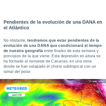
ento u
 de datos
er momento
Pendientes de la evolución de una DANA en
ic en
o en
el Atlántico
 Cookies
en
eb.
No obstante,
tendremos que estar pendientes de la
evolución de una DANA que condicionará el tiempo
y
de nuestra geografía
entre finales de esta semana y
socios
principios de la que viene. Esta depresión en altura se
el
ha formado al noroeste de Canarias, en una zona
donde se han solapado el chorro subtropical con un
to de
ramal del polar.
la
 en un
 y/o acceder
 de datos
ara
 anuncios
ar perfiles