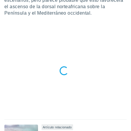
escenarios, pero parece probable que esto favorecerá
 seleccionar
o.
el ascenso de la dorsal norteafricana sobre la
Península y el Mediterráneo occidental.
calización
precisa e
ión mediante
, publicidad
dos,
 publicidad
,
ón de
 desarrollo
s.
tros 1199
ios
Artículo relacionado