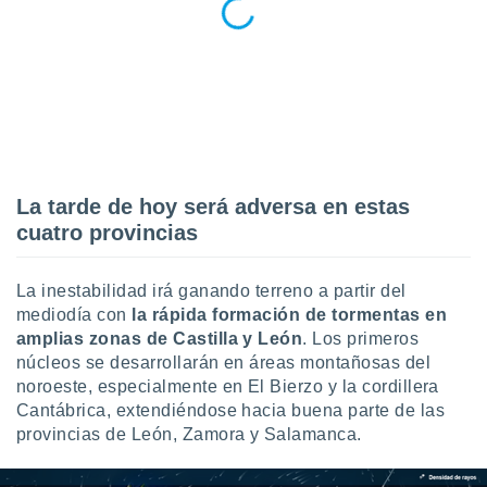
 seleccionar
o.
calización
precisa e
ión mediante
, publicidad
dos,
 publicidad
La tarde de hoy será adversa en estas
,
cuatro provincias
ón de
 desarrollo
s.
La inestabilidad irá ganando terreno a partir del
mediodía con
la rápida formación de tormentas en
tros 1199
amplias zonas de Castilla y León
. Los primeros
ios
núcleos se desarrollarán en áreas montañosas del
noroeste, especialmente en El Bierzo y la cordillera
Cantábrica, extendiéndose hacia buena parte de las
provincias de León, Zamora y Salamanca.