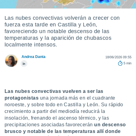
ediante
ecnologías
nos permite
Las nubes convectivas volverán a crecer con
estra
fuerza esta tarde en Castilla y León,
ara seguir
e contenido
favoreciendo un notable descenso de las
stándares
temperaturas y la aparición de chubascos
ACEPTAR
sin coste.
localmente intensos.
Y
CONTINUAR
 botón
Andrea Danta
continuar",
18/06/2026 09:55
der a la
5 min
CONFIGURACIÓN
ndo la
 de todas
, ya sean
de nuestros
Las nubes convectivas vuelven a ser las
 nos
protagonistas
una jornada más en el cuadrante
 y análisis
noroeste, y sobre todo en Castilla y León. Su rápido
tamiento en
crecimiento a partir del mediodía reducirá la
b, así como
insolación, frenando el ascenso térmico, y las
un perfil
precipitaciones asociadas favorecerán
un descenso
para
brusco y notable de las temperaturas allí donde
ublicidad y