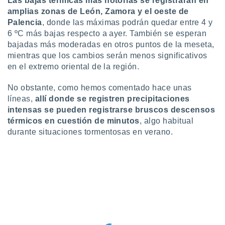
Las bajas térmicas más notorias se registrarán en
idad
amplias zonas de León, Zamora y el oeste de
a, utilizar
Palencia
, donde las máximas podrán quedar entre 4 y
a
6 ºC más bajas respecto a ayer. También se esperan
 la
bajadas más moderadas en otros puntos de la meseta,
da, crear un
mientras que los cambios serán menos significativos
personalizar
en el extremo oriental de la región.
o, uso de
a la
No obstante, como hemos comentado hace unas
e contenido
líneas,
allí donde se registren precipitaciones
do, medir el
intensas se pueden registrarse bruscos descensos
 de la
térmicos en cuestión de minutos
, algo habitual
medir el
 del
durante situaciones tormentosas en verano.
 comprender
 través de
s o a través
nación de
edentes de
fuentes,
y mejora de
os, uso de
ados con el