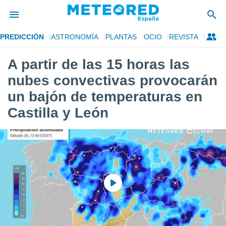
PREDICCIÓN
ASTRONOMÍA
PLANTAS
OCIO
REVISTA
privacidad
A partir de las 15 horas las
o de
tiempo.com)
nubes convectivas provocarán
borado por
es para
un bajón de temperaturas en
ue la
Castilla y León
 que se
e calidad.
eder a este
ediante las
opciones:
ookies y
e forma
d digital
ada, basada
mación