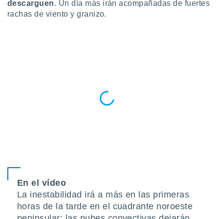
descarguen
. Un día más irán acompañadas de fuertes
do en
rachas de viento y granizo.
 mismo.
sultar más
 en nuestra
 Cookies
y
ualquier
ento
 botón
ación de
kies
 disponible
e nuestra
.
IVAMENTE,
as
En el vídeo
 a cookies
La inestabilidad irá a más en las primeras
 no aceptar
horas de la tarde en el cuadrante noroeste
ón de
peninsular: las nubes convectivas dejarán