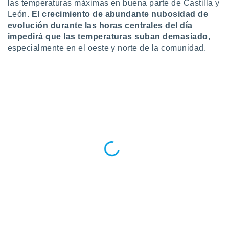
las temperaturas máximas en buena parte de Castilla y
 botón
León.
El crecimiento de abundante nubosidad de
.
evolución durante las horas centrales del día
impedirá que las temperaturas suban demasiado
,
nto,
especialmente en el oeste y norte de la comunidad.
cios
kies,
ores únicos
as similares
nar,
rocesar
onales como
 este sitio
recciones IP
ficadores de
 posible
s
 traten tus
nales en
 interés
go a lo que
nerte. Para
retirar su