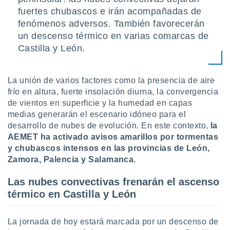
uedes
fuertes chubascos e irán acompañadas de
uestro sitio
.com. En
fenómenos adversos. También favorecerán
te
un descenso térmico en varias comarcas de
 de que
Castilla y León.
talarán
e sean
para
La unión de varios factores como la presencia de aire
a
por el sitio
frío en altura, fuerte insolación diurna, la convergencia
o se
de vientos en superficie y la humedad en capas
cookies para
medias generarán el escenario idóneo para el
desarrollo de nubes de evolución. En este contexto,
la
nto ni para
AEMET ha activado avisos amarillos por tormentas
licidad o
y chubascos intensos
en las provincias de León,
ado, aunque
Zamora, Palencia y Salamanca.
sualizar
general no
Las nubes convectivas frenarán el ascenso
ada. Puedes
térmico en Castilla y León
 instalación
y acceder a
io web a
La jornada de hoy estará marcada por un descenso de
ste abono