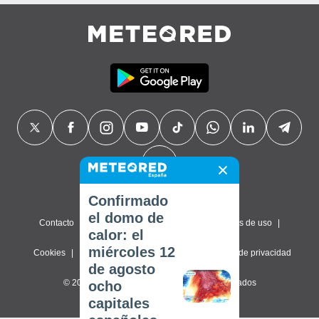
Confirmado
el domo de
Contacto
Sobre nosotros
FAQ
Términos de uso
calor: el
miércoles 12
Cookies
Política de privacidad
Configuración de privacidad
de agosto
© 2026 Meteored. Todos los derechos reservados
ocho
capitales