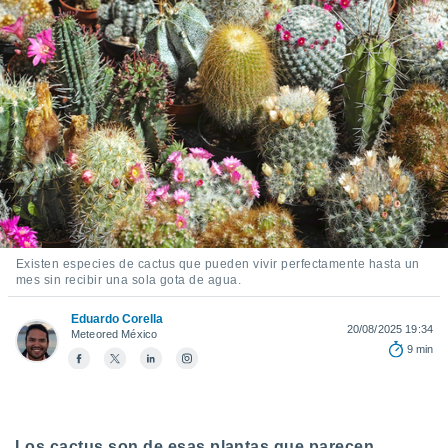
ediante
ecnologías
nos permite
estra
ara seguir
e contenido
stándares
ACEPTAR
sin coste.
Y
CONTINUAR
 botón
continuar",
der a la
CONFIGURACIÓN
ndo la
 de todas
, ya sean
Existen especies de cactus que pueden vivir perfectamente hasta un
mes sin recibir una sola gota de agua.
de nuestros
 nos
Eduardo Corella
20/08/2025 19:34
Meteored México
 y análisis
9 min
tamiento en
b, así como
un perfil
para
ublicidad y
Los cactus son de esas plantas que parecen