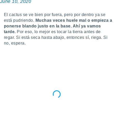
June 10, 2020
idad
a, utilizar
a
El cactus se ve bien por fuera, pero por dentro ya se
 la
está pudriendo.
Muchas veces huele mal o empieza a
ponerse blando justo en la base. Ahí ya vamos
da, crear un
tarde.
Por eso, lo mejor es tocar la tierra antes de
personalizar
regar. Si está seca hasta abajo, entonces sí, riega. Si
o, uso de
a la
no, espera.
e contenido
do, medir el
 de la
medir el
 del
 comprender
 través de
s o a través
nación de
edentes de
fuentes,
y mejora de
os, uso de
ados con el