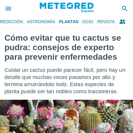
REDICCIÓN
ASTRONOMÍA
PLANTAS
OCIO
REVISTA
privacidad
Cómo evitar que tu cactus se
o de
tiempo.com)
pudra: consejos de experto
borado por
es para
para prevenir enfermedades
ue la
 que se
Cuidar un cactus puede parecer fácil, pero hay un
e calidad.
eder a este
detalle que muchas veces pasamos por alto y
ediante las
termina arruinándolo todo. Estas especies de
opciones:
planta puede ser tan nobles como traicioneras.
ookies y
e forma
d digital
ada, basada
mación