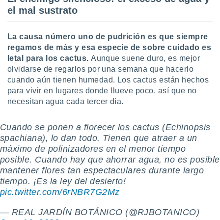
ento u
el mal sustrato
 de datos
er momento
La causa número uno de pudrición es que siempre
ic en
regamos de más y esa especie de sobre cuidado es
o en
letal para los cactus.
Aunque suene duro, es mejor
olvidarse de regarlos por una semana que hacerlo
 Cookies
en
cuando aún tienen humedad. Los cactus están hechos
eb.
para vivir en lugares donde llueve poco, así que no
y
necesitan agua cada tercer día.
socios
el
Cuando se ponen a florecer los cactus (Echinopsis
spachiana), lo dan todo. Tienen que atraer a un
to de
máximo de polinizadores en el menor tiempo
posible. Cuando hay que ahorrar agua, no es posible
la
mantener flores tan espectaculares durante largo
 en un
 y/o acceder
tiempo. ¡Es la ley del desierto! ️
 de datos
pic.twitter.com/6rNBR7G2Mz
ara
 anuncios
— REAL JARDÍN BOTÁNICO (@RJBOTANICO)
ar perfiles