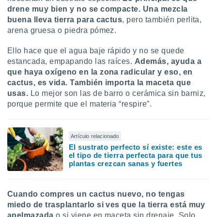
drene muy bien y no se compacte. Una mezcla
buena lleva tierra para cactus
, pero también perlita,
arena gruesa o piedra pómez.
Ello hace que el agua baje rápido y no se quede
estancada, empapando las raíces.
Además, ayuda a
que haya oxígeno en la zona radicular y eso, en
cactus, es vida. También importa la maceta que
usas.
Lo mejor son las de barro o cerámica sin barniz,
porque permite que el materia “respire”.
Artículo relacionado
El sustrato perfecto sí existe: este es
el tipo de tierra perfecta para que tus
plantas crezcan sanas y fuertes
Cuando compres un cactus nuevo, no tengas
miedo de trasplantarlo si ves que la tierra está muy
apelmazada
o si viene en maceta sin drenaje. Solo