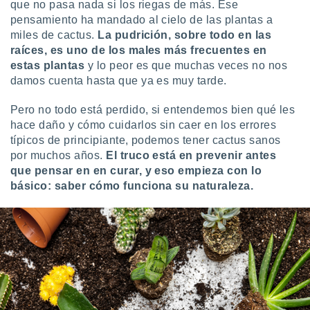
uedes
que no pasa nada si los riegas de más. Ese
uestro sitio
pensamiento ha mandado al cielo de las plantas a
.com. En
miles de cactus.
La pudrición, sobre todo en las
te
raíces, es uno de los males más frecuentes en
 de que
estas plantas
y lo peor es que muchas veces no nos
talarán
damos cuenta hasta que ya es muy tarde.
e sean
para
a
Pero no todo está perdido, si entendemos bien qué les
por el sitio
hace daño y cómo cuidarlos sin caer en los errores
o se
típicos de principiante, podemos tener cactus sanos
cookies para
por muchos años.
El truco está en prevenir antes
que pensar en en curar, y eso empieza con lo
nto ni para
básico: saber cómo funciona su naturaleza.
licidad o
ado, aunque
sualizar
general no
ada. Puedes
 instalación
y acceder a
io web a
ste abono