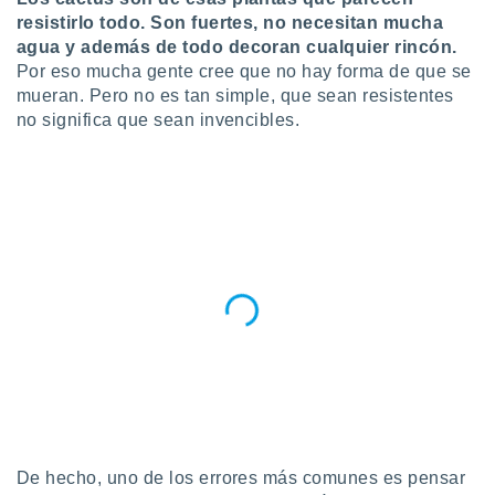
resistirlo todo. Son fuertes, no necesitan mucha
do en
agua y además de todo decoran cualquier rincón.
 mismo.
sultar más
Por eso mucha gente cree que no hay forma de que se
 en nuestra
mueran. Pero no es tan simple, que sean resistentes
 Cookies
y
no significa que sean invencibles.
ualquier
ento
 botón
ación de
kies
 disponible
e nuestra
.
IVAMENTE,
as
 a cookies
 no aceptar
De hecho, uno de los errores más comunes es pensar
ón de