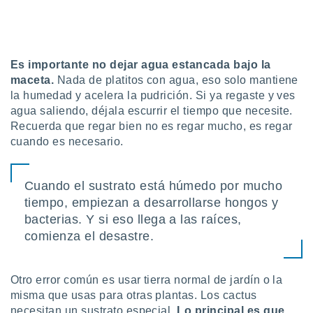
 seleccionar
o.
calización
precisa e
ión mediante
Es importante no dejar agua estancada bajo la
maceta.
Nada de platitos con agua, eso solo mantiene
, publicidad
la humedad y acelera la pudrición. Si ya regaste y ves
agua saliendo, déjala escurrir el tiempo que necesite.
dos,
Recuerda que regar bien no es regar mucho, es regar
 publicidad
cuando es necesario.
,
ón de
 desarrollo
s.
Cuando el sustrato está húmedo por mucho
tiempo, empiezan a desarrollarse hongos y
tros 1199
ios
bacterias. Y si eso llega a las raíces,
comienza el desastre.
Otro error común es usar tierra normal de jardín o la
misma que usas para otras plantas. Los cactus
necesitan un sustrato especial.
Lo principal es que