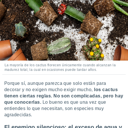
 botón
.
nto,
cios
kies,
ores únicos
as similares
nar,
rocesar
La mayoría de los cactus florecen únicamente cuando alcanzan la
onales como
madurez total, la cual en ocasiones puede tardar años.
 este sitio
recciones IP
Porque sí, aunque parezca que solo están para
ficadores de
 posible
decorar y no exigen mucho exigir mucho,
los cactus
s
tienen ciertas reglas. No son complicadas, pero hay
 traten tus
que conocerlas.
Lo bueno es que una vez que
nales en
entiendes lo que necesitan, son especies muy
 interés
agradecidas.
go a lo que
nerte. Para
El enemigo silencioso: el exceso de agua y
retirar su