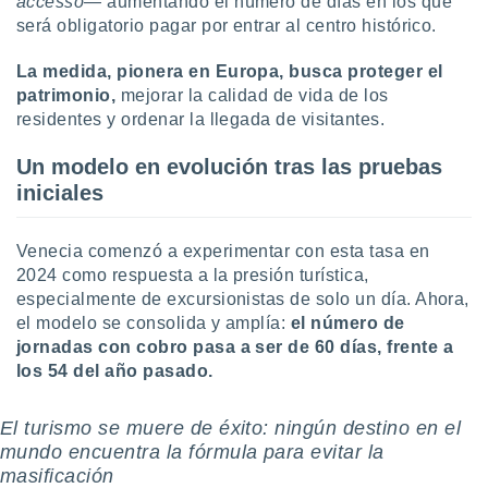
accesso
— aumentando el número de días en los que
uedes
será obligatorio pagar por entrar al centro histórico.
uestro sitio
.com. En
te
La medida, pionera en Europa, busca proteger el
 de que
patrimonio,
mejorar la calidad de vida de los
talarán
residentes y ordenar la llegada de visitantes.
e sean
para
Un modelo en evolución tras las pruebas
a
iniciales
por el sitio
o se
cookies para
Venecia comenzó a experimentar con esta tasa en
2024 como respuesta a la presión turística,
nto ni para
licidad o
especialmente de excursionistas de solo un día. Ahora,
el modelo se consolida y amplía:
el número de
ado, aunque
jornadas con cobro pasa a ser de 60 días, frente a
sualizar
los 54 del año pasado.
general no
ada. Puedes
 instalación
El turismo se muere de éxito: ningún destino en el
y acceder a
mundo encuentra la fórmula para evitar la
io web a
masificación
ste abono