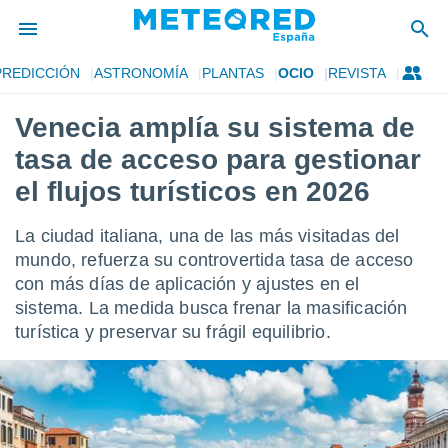
PREDICCIÓN
ASTRONOMÍA
PLANTAS
OCIO
REVISTA
privacidad
Venecia amplía su sistema de
o de
tiempo.com)
tasa de acceso para gestionar
borado por
es para
el flujos turísticos en 2026
ue la
 que se
La ciudad italiana, una de las más visitadas del
e calidad.
eder a este
mundo, refuerza su controvertida tasa de acceso
ediante las
con más días de aplicación y ajustes en el
opciones:
sistema. La medida busca frenar la masificación
turística y preservar su frágil equilibrio.
ookies y
e forma
d digital
ada, basada
mación