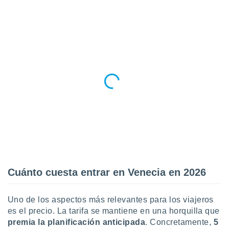
ento u
 de datos
er momento
ic en
o en
 Cookies
en
eb.
y
socios
el
to de
la
Cuánto cuesta entrar en Venecia en 2026
 en un
 y/o acceder
 de datos
Uno de los aspectos más relevantes para los viajeros
ara
es el precio. La tarifa se mantiene en una horquilla que
 anuncios
premia la planificación anticipada
. Concretamente,
5
ar perfiles