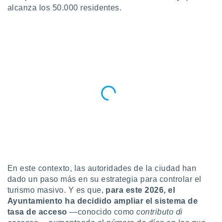
alcanza los 50.000 residentes.
do en
 mismo.
sultar más
 en nuestra
 Cookies
y
ualquier
ento
 botón
ación de
kies
 disponible
e nuestra
.
IVAMENTE,
En este contexto, las autoridades de la ciudad han
dado un paso más en su estrategia para controlar el
as
turismo masivo. Y es que,
para este 2026,
el
 a cookies
Ayuntamiento ha decidido ampliar el sistema de
 no aceptar
tasa de acceso
—conocido como
contributo di
ón de