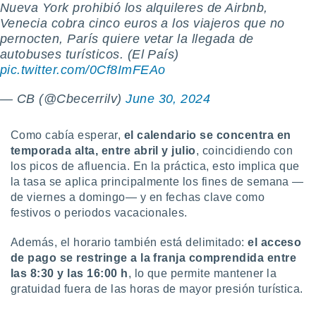
Nueva York prohibió los alquileres de Airbnb,
 botón
Venecia cobra cinco euros a los viajeros que no
.
pernocten, París quiere vetar la llegada de
autobuses turísticos. (El País)
nto,
pic.twitter.com/0Cf8ImFEAo
cios
— CB (@Cbecerrilv)
June 30, 2024
kies,
ores únicos
as similares
Como cabía esperar,
el calendario se concentra en
nar,
temporada alta, entre abril y julio
, coincidiendo con
rocesar
onales como
los picos de afluencia. En la práctica, esto implica que
 este sitio
la tasa se aplica principalmente los fines de semana —
recciones IP
de viernes a domingo— y en fechas clave como
ficadores de
festivos o periodos vacacionales.
 posible
s
Además, el horario también está delimitado:
el acceso
 traten tus
de pago se restringe a la franja comprendida entre
nales en
 interés
las 8:30 y las 16:00 h
, lo que permite mantener la
go a lo que
gratuidad fuera de las horas de mayor presión turística.
nerte. Para
retirar su