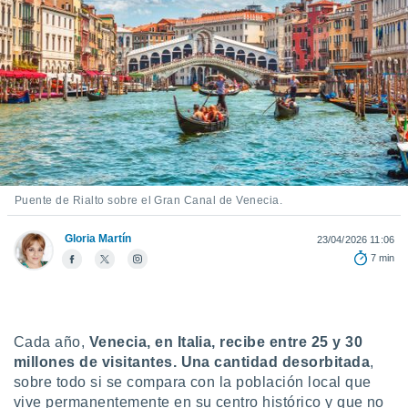
ediante
ecnologías
nos permite
estra
ara seguir
e contenido
stándares
ACEPTAR
sin coste.
Y
CONTINUAR
 botón
continuar",
der a la
CONFIGURACIÓN
Puente de Rialto sobre el Gran Canal de Venecia.
ndo la
 de todas
Gloria Martín
, ya sean
23/04/2026 11:06
de nuestros
7 min
 nos
 y análisis
tamiento en
Cada año,
Venecia, en Italia, recibe entre 25 y 30
b, así como
millones de visitantes. Una cantidad desorbitada
,
un perfil
para
sobre todo si se compara con la población local que
ublicidad y
vive permanentemente en su centro histórico y que no