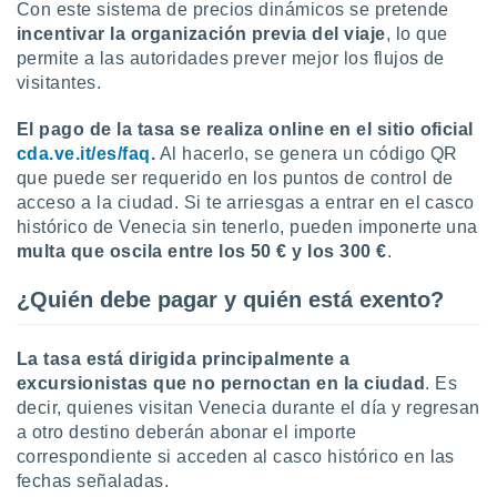
 seleccionar
Con este sistema de precios dinámicos se pretende
o.
incentivar la organización previa del viaje
, lo que
calización
permite a las autoridades prever mejor los flujos de
precisa e
visitantes.
ión mediante
El pago de la tasa se realiza online en el sitio oficial
, publicidad
cda.ve.it/es/faq
.
Al hacerlo, se genera un código QR
que puede ser requerido en los puntos de control de
dos,
acceso a la ciudad. Si te arriesgas a entrar en el casco
 publicidad
,
histórico de Venecia sin tenerlo, pueden imponerte una
ón de
multa que oscila entre los 50 € y los 300 €
.
 desarrollo
s.
¿Quién debe pagar y quién está exento?
tros 1199
ios
La tasa está dirigida principalmente a
excursionistas que no pernoctan en la ciudad
. Es
decir, quienes visitan Venecia durante el día y regresan
a otro destino deberán abonar el importe
correspondiente si acceden al casco histórico en las
fechas señaladas.