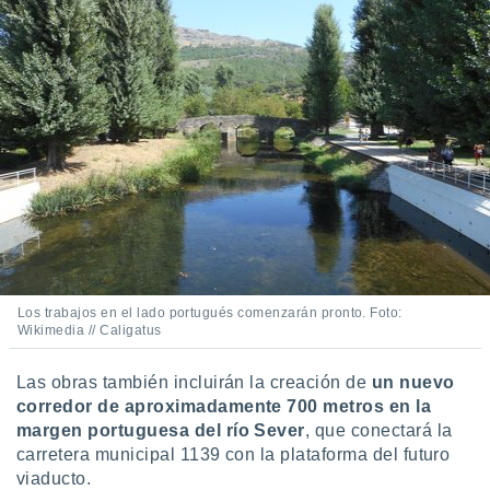
idad
a, utilizar
a
 la
da, crear un
personalizar
o, uso de
a la
e contenido
do, medir el
 de la
medir el
 del
 comprender
Los trabajos en el lado portugués comenzarán pronto. Foto:
 través de
Wikimedia // Caligatus
s o a través
nación de
Las obras también incluirán la creación de
un nuevo
edentes de
corredor de aproximadamente 700 metros en la
fuentes,
y mejora de
margen portuguesa del río Sever
, que conectará la
os, uso de
carretera municipal 1139 con la plataforma del futuro
ados con el
viaducto.