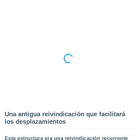
 seleccionar
o.
calización
precisa e
ión mediante
, publicidad
dos,
 publicidad
,
ón de
 desarrollo
s.
tros 1199
ios
Una antigua reivindicación que facilitará
los desplazamientos
Esta estructura era una reivindicación recurrente