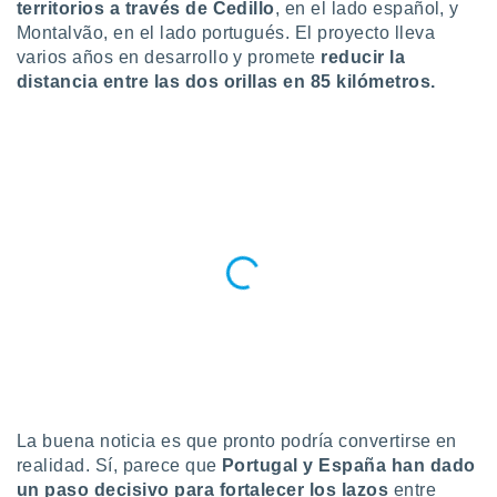
territorios a través de Cedillo
, en el lado español, y
do en
Montalvão, en el lado portugués. El proyecto lleva
 mismo.
varios años en desarrollo y promete
reducir la
sultar más
distancia entre las dos orillas en 85 kilómetros.
 en nuestra
 Cookies
y
ualquier
ento
 botón
ación de
kies
 disponible
e nuestra
.
IVAMENTE,
as
 a cookies
La buena noticia es que pronto podría convertirse en
 no aceptar
realidad. Sí, parece que
Portugal y España han dado
ón de
un paso decisivo para fortalecer los lazos
entre