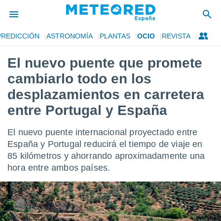
PREDICCIÓN
ASTRONOMÍA
PLANTAS
OCIO
REVISTA
privacidad
El nuevo puente que promete
o de
tiempo.com)
cambiarlo todo en los
borado por
es para
desplazamientos en carretera
ue la
entre Portugal y España
 que se
e calidad.
eder a este
El nuevo puente internacional proyectado entre
ediante las
España y Portugal reducirá el tiempo de viaje en
opciones:
85 kilómetros y ahorrando aproximadamente una
ookies y
hora entre ambos países.
e forma
d digital
ada, basada
mación