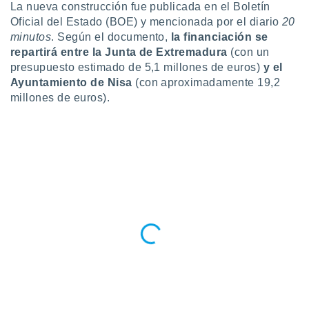
La nueva construcción fue publicada en el Boletín
 botón
Oficial del Estado (BOE) y mencionada por el diario
20
.
minutos
. Según el documento,
la financiación se
repartirá entre la Junta de Extremadura
(con un
nto,
presupuesto estimado de 5,1 millones de euros)
y el
Ayuntamiento de Nisa
(con aproximadamente 19,2
cios
kies,
millones de euros).
ores únicos
as similares
nar,
rocesar
onales como
 este sitio
recciones IP
ficadores de
 posible
s
 traten tus
nales en
 interés
go a lo que
nerte. Para
retirar su