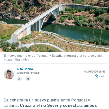
ediante
ecnologías
nos permite
estra
ara seguir
e contenido
stándares
ACEPTAR
sin coste.
Y
CONTINUAR
 botón
continuar",
der a la
CONFIGURACIÓN
ndo la
El nuevo puente entre Portugal y España ahorrará una hora de viaje.
 de todas
Imagen ilustrativa.
, ya sean
de nuestros
Rita Caeiro
04/05/2026 19:53
Meteored Portugal
 nos
4 min
 y análisis
tamiento en
b, así como
un perfil
Se construirá un nuevo puente entre Portugal y
para
España.
Cruzará el río Sever y conectará ambos
ublicidad y