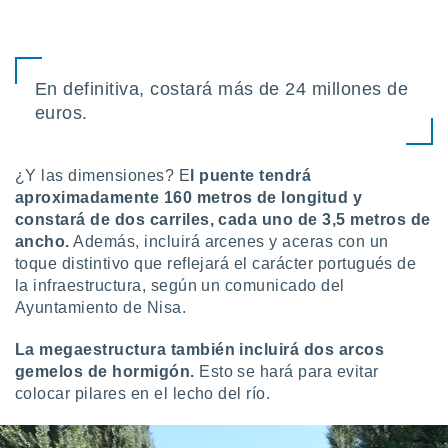
ento u
 de datos
er momento
En definitiva, costará más de 24 millones de
ic en
o en
euros.
 Cookies
en
eb.
¿Y las dimensiones? E
l puente tendrá
aproximadamente 160 metros de longitud y
y
constará de dos carriles, cada uno de 3,5 metros de
socios
ancho.
Además, incluirá arcenes y aceras con un
el
toque distintivo que reflejará el carácter portugués de
to de
la infraestructura, según un comunicado del
Ayuntamiento de Nisa.
la
 en un
La megaestructura también incluirá dos arcos
 y/o acceder
gemelos de hormigón.
Esto se hará para evitar
 de datos
colocar pilares en el lecho del río.
ara
 anuncios
ar perfiles