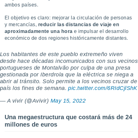
uedes
ambos países.
uestro sitio
.com. En
El objetivo es claro: mejorar la circulación de personas
te
y mercancías,
reducir las distancias de viaje en
 de que
talarán
aproximadamente una hora
e impulsar el desarrollo
e sean
económico de dos regiones históricamente distantes.
para
a
Los habitantes de este pueblo extremeño viven
por el sitio
o se
desde hace décadas incomunicados con sus vecinos
cookies para
portugueses de Montalvão por culpa de una presa
gestionada por Iberdrola que la eléctrica se niega a
nto ni para
abrir al tránsito. Solo permite a los vecinos cruzar de
licidad o
país los fines de semana.
pic.twitter.com/6RIdCjlShK
ado, aunque
— A vivir (@Avivir)
May 15, 2022
sualizar
general no
ada. Puedes
Una megaestructura que costará más de 24
 instalación
millones de euros
y acceder a
io web a
ste abono