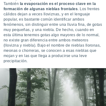
 seleccionar
También
la evaporación es el proceso clave en la
o.
formación de algunas nieblas frontales
. Los frentes
calización
cálidos dejan a veces lloviznas, y en el lenguaje
precisa e
popular, es bastante común identificar ambos
ión mediante
fenómenos, sin distinguir entre una lluvia fina, de gotas
muy pequeñas, y una niebla. De hecho, cuando en
, publicidad
esta última tenemos gotas algo mayores de lo normal,
dos,
no existe gran diferencia entre ambos meteoros
 publicidad
(llovizna y niebla). Bajo el nombre de nieblas lloronas,
,
meonas o chorreras, se conocen a esas nieblas que
ón de
mojan y en las que llega a producirse una leve
 desarrollo
precipitación.
s.
tros 1199
ios