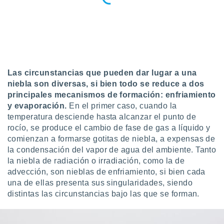
uedes
uestro sitio
.com. En
te
 de que
talarán
e sean
para
Las circunstancias que pueden dar lugar a una
a
niebla son diversas, si bien todo se reduce a dos
por el sitio
principales mecanismos de formación: enfriamiento
o se
y evaporación.
En el primer caso, cuando la
cookies para
temperatura desciende hasta alcanzar el punto de
nto ni para
rocío, se produce el cambio de fase de gas a líquido y
licidad o
comienzan a formarse gotitas de niebla, a expensas de
la condensación del vapor de agua del ambiente. Tanto
ado, aunque
la niebla de radiación o irradiación, como la de
sualizar
advección, son nieblas de enfriamiento, si bien cada
general no
una de ellas presenta sus singularidades, siendo
ada. Puedes
 instalación
distintas las circunstancias bajo las que se forman.
y acceder a
io web a
ste abono