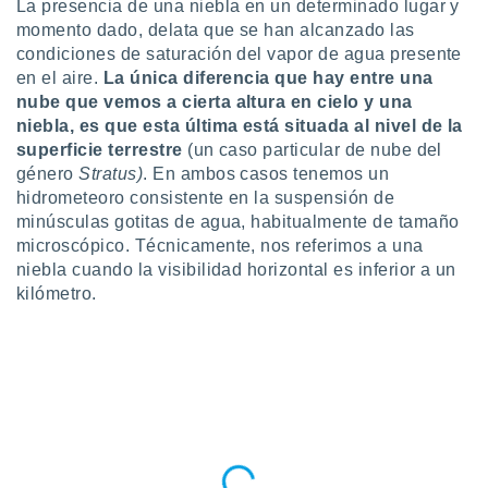
La presencia de una niebla en un determinado lugar y
do en
momento dado, delata que se han alcanzado las
 mismo.
condiciones de saturación del vapor de agua presente
sultar más
en el aire.
La única diferencia que hay entre una
 en nuestra
nube que vemos a cierta altura en cielo y una
 Cookies
y
niebla, es que esta última está situada al nivel de la
ualquier
superficie terrestre
(un caso particular de nube del
ento
género
Stratus)
. En ambos casos tenemos un
 botón
hidrometeoro consistente en la suspensión de
ación de
minúsculas gotitas de agua, habitualmente de tamaño
kies
microscópico. Técnicamente, nos referimos a una
 disponible
niebla cuando la visibilidad horizontal es inferior a un
e nuestra
kilómetro.
.
IVAMENTE,
as
 a cookies
 no aceptar
ón de