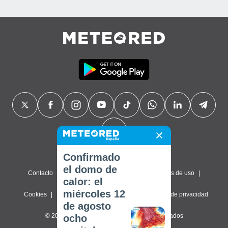
Confirmado
el domo de
Contacto
Sobre nosotros
FAQ
Términos de uso
calor: el
miércoles 12
Cookies
Política de privacidad
Configuración de privacidad
de agosto
© 2026 Meteored. Todos los derechos reservados
ocho