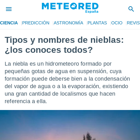
CIENCIA
PREDICCIÓN
ASTRONOMÍA
PLANTAS
OCIO
REVIS
privacidad
Tipos y nombres de nieblas:
o de
tiempo.com)
¿los conoces todos?
borado por
es para
ue la
La niebla es un hidrometeoro formado por
 que se
pequeñas gotas de agua en suspensión, cuya
e calidad.
formación puede deberse bien a la condensación
eder a este
ediante las
del vapor de agua o a la evaporación, existiendo
opciones:
una gran cantidad de localismos que hacen
referencia a ella.
ookies y
e forma
d digital
ada, basada
mación