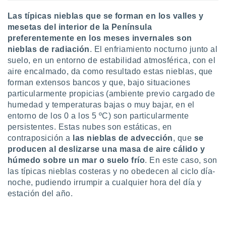
ento u
Las típicas nieblas que se forman en los valles y
 de datos
mesetas del interior de la Península
er momento
preferentemente en los meses invernales son
ic en
nieblas de radiación
. El enfriamiento nocturno junto al
o en
suelo, en un entorno de estabilidad atmosférica, con el
aire encalmado, da como resultado estas nieblas, que
 Cookies
en
forman extensos bancos y que, bajo situaciones
eb.
particularmente propicias (ambiente previo cargado de
y
humedad y temperaturas bajas o muy bajar, en el
socios
entorno de los 0 a los 5 ºC) son particularmente
el
persistentes. Estas nubes son estáticas, en
contraposición a
las nieblas de advección
, que
se
to de
producen al deslizarse una masa de aire cálido y
húmedo sobre un mar o suelo frío
. En este caso, son
la
las típicas nieblas costeras y no obedecen al ciclo día-
 en un
noche, pudiendo irrumpir a cualquier hora del día y
 y/o acceder
estación del año.
 de datos
ara
 anuncios
ar perfiles