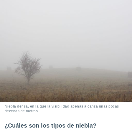
 botón
.
nto,
cios
kies,
ores únicos
as similares
nar,
rocesar
onales como
 este sitio
recciones IP
ficadores de
 posible
s
 traten tus
Niebla densa, en la que la visibilidad apenas alcanza unas pocas
nales en
decenas de metros.
 interés
go a lo que
¿Cuáles son los tipos de niebla?
nerte. Para
retirar su