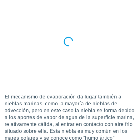
idad
a, utilizar
a
 la
da, crear un
personalizar
o, uso de
a la
e contenido
do, medir el
 de la
medir el
 del
 comprender
 través de
El mecanismo de evaporación da lugar también a
s o a través
nieblas marinas, como la mayoría de nieblas de
nación de
advección, pero en este caso la niebla se forma debido
edentes de
fuentes,
a los aportes de vapor de agua de la superficie marina,
y mejora de
relativamente cálida, al entrar en contacto con aire frío
os, uso de
situado sobre ella. Esta niebla es muy común en los
ados con el
mares polares y se conoce como “humo ártico”.