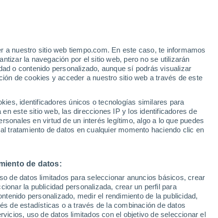
rendente
teriosa estructura geológica en las
a información muy importante sobre su
er a nuestro sitio web tiempo.com. En este caso, te informamos
tizar la navegación por el sitio web, pero no se utilizarán
dad o contenido personalizado, aunque sí podrás visualizar
ción de cookies y acceder a nuestro sitio web a través de este
es, identificadores únicos o tecnologías similares para
n este sitio web, las direcciones IP y los identificadores de
rsonales en virtud de un interés legítimo, algo a lo que puedes
 al tratamiento de datos en cualquier momento haciendo clic en
miento de datos:
uso de datos limitados para seleccionar anuncios básicos, crear
ccionar la publicidad personalizada, crear un perfil para
ontenido personalizado, medir el rendimiento de la publicidad,
vés de estadísticas o a través de la combinación de datos
rvicios, uso de datos limitados con el objetivo de seleccionar el