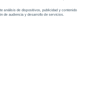
e análisis de dispositivos, publicidad y contenido
n de audiencia y desarrollo de servicios.
s de años podría transformar lo que sabemos sobre el interior
07/11/2024 07:00
5 min
des del océano y encontrar un
antiguo
o miles de metros de agua y roca
. Pues
rupo de investigación de la Universidad de