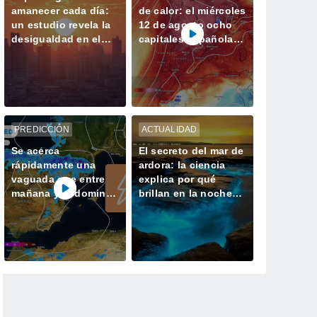
amanecer cada día:
de calor: el miércoles
un estudio revela la
12 de agosto ocho
desigualdad en el
capitales españolas
acceso a la luz
podrían alcanzar los
natural en las
40 ºC
ciudades
PREDICCIÓN
ACTUALIDAD
Se acerca
El secreto del mar de
rápidamente una
ardora: la ciencia
vaguada que entre
explica por qué
mañana y el domingo
brillan en la noche
dejará tormentas con
las playas de Galicia
lluvias fuertes y
granizo en España