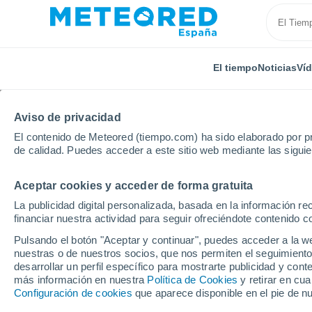
El tiempo
Noticias
Ví
TODAS
ACTUALIDAD
CIENCIA
PREDICCIÓN
ASTR
Aviso de privacidad
El contenido de Meteored (tiempo.com) ha sido elaborado por pr
de calidad. Puedes acceder a este sitio web mediante las sigui
Aceptar cookies y acceder de forma gratuita
La publicidad digital personalizada, basada en la información r
financiar nuestra actividad para seguir ofreciéndote contenido c
Inicio
Noticias
Ciencia
¿Qué esconde la Tierra 
Pulsando el botón "Aceptar y continuar", puedes acceder a la w
nuestras o de nuestros socios, que nos permiten el seguimiento
desarrollar un perfil específico para mostrarte publicidad y co
¿Qué esconde la Tierr
más información en nuestra
Política de Cookies
y retirar en cu
Configuración de cookies
que aparece disponible en el pie de n
Unos geólogos de la U