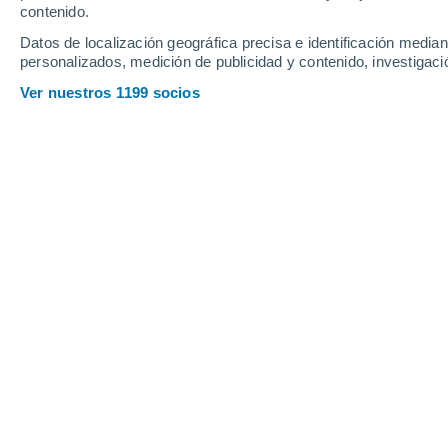
contenido.
Datos de localización geográfica precisa e identificación mediant
personalizados, medición de publicidad y contenido, investigació
Ver nuestros 1199 socios
Un fragmento de fondo oceánico hundido hace 250 millone
de nuestro planeta y sus procesos.
Gabriela Aceitón Cortés
Meteored Chile
Imagina sumergirte en las profundida
mapa de nuestro planeta, oculto baj
bien, algo así es lo que encontró un g
Maryland,
Estados Unidos
.