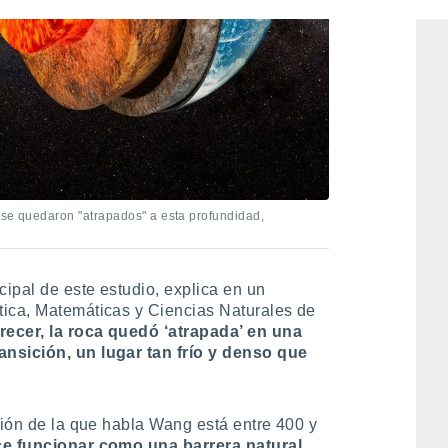
 se quedaron "atrapados" a esta profundidad,
ncipal de este estudio, explica en un
tica, Matemáticas y Ciencias Naturales de
arecer, la roca quedó ‘atrapada’ en una
ansición, un lugar tan frío y denso que
ción de la que habla Wang está entre 400 y
e funcionar como una barrera natural
,