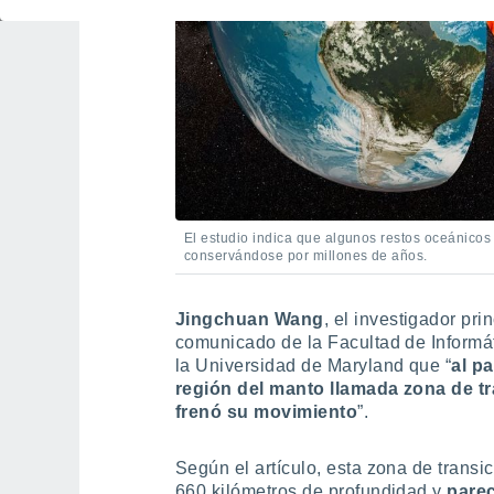
El estudio indica que algunos restos oceánicos
conservándose por millones de años.
Jingchuan Wang
, el investigador pri
comunicado de la Facultad de Informá
la Universidad de Maryland que “
al p
región del manto llamada zona de tr
frenó su movimiento
”.
Según el artículo, esta zona de transi
660 kilómetros de profundidad y
parec