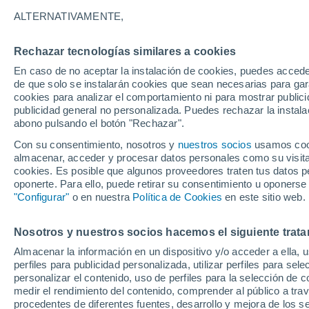
han hallado algo sorp
ALTERNATIVAMENTE,
Unos geólogos han encontrado una mis
Rechazar tecnologías similares a cookies
profundidades de la Tierra, que revel
En caso de no aceptar la instalación de cookies, puedes acced
de que solo se instalarán cookies que sean necesarias para garan
formación y cómo sigue cambiando.
cookies para analizar el comportamiento ni para mostrar publici
publicidad general no personalizada. Puedes rechazar la instala
abono pulsando el botón "Rechazar".
Con su consentimiento, nosotros y
nuestros socios
usamos cooki
almacenar, acceder y procesar datos personales como su visita e
cookies. Es posible que algunos proveedores traten tus datos pe
oponerte. Para ello, puede retirar su consentimiento u oponerse
"Configurar"
o en nuestra
Política de Cookies
en este sitio web.
Nosotros y nuestros socios hacemos el siguiente trata
Almacenar la información en un dispositivo y/o acceder a ella, 
perfiles para publicidad personalizada, utilizar perfiles para sele
personalizar el contenido, uso de perfiles para la selección de c
medir el rendimiento del contenido, comprender al público a tra
procedentes de diferentes fuentes, desarrollo y mejora de los se