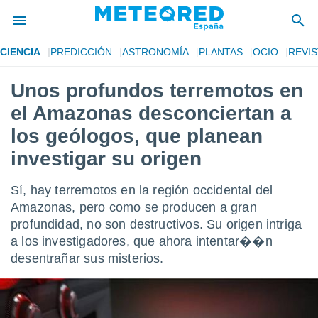
CIENCIA
PREDICCIÓN
ASTRONOMÍA
PLANTAS
OCIO
REVIS
privacidad
Unos profundos terremotos en
o de
tiempo.com)
el Amazonas desconciertan a
borado por
es para
los geólogos, que planean
ue la
investigar su origen
 que se
e calidad.
eder a este
Sí, hay terremotos en la región occidental del
ediante las
Amazonas, pero como se producen a gran
opciones:
profundidad, no son destructivos. Su origen intriga
ookies y
a los investigadores, que ahora intentar��n
e forma
desentrañar sus misterios.
d digital
ada, basada
mación