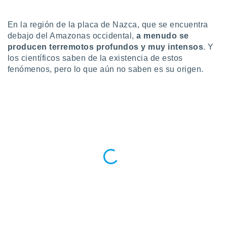
do en
 mismo.
En la región de la placa de Nazca, que se encuentra
sultar más
debajo del Amazonas occidental,
a menudo se
 en nuestra
producen terremotos profundos y muy intensos
. Y
 Cookies
y
los científicos saben de la existencia de estos
ualquier
fenómenos, pero lo que aún no saben es su origen.
ento
 botón
ación de
kies
 disponible
e nuestra
.
IVAMENTE,
as
 a cookies
 no aceptar
ón de