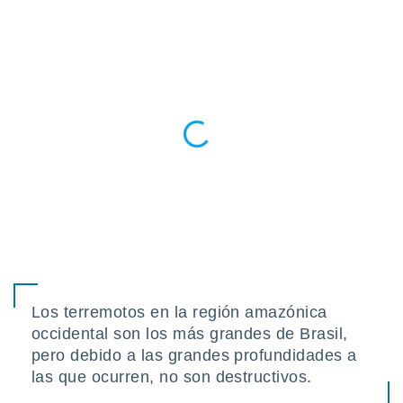
ento u
 de datos
er momento
ic en
o en
 Cookies
en
eb.
y
socios
el
to de
la
Los terremotos en la región amazónica
 en un
 y/o acceder
occidental son los más grandes de Brasil,
 de datos
pero debido a las grandes profundidades a
ara
las que ocurren, no son destructivos.
 anuncios
ar perfiles