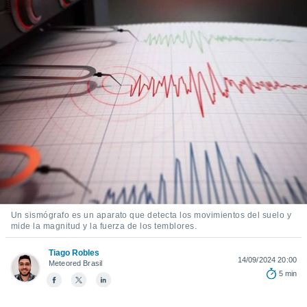
ediante
ecnologías
nos permite
estra
ara seguir
e contenido
stándares
ACEPTAR
sin coste.
Y
CONTINUAR
 botón
continuar",
der a la
CONFIGURACIÓN
ndo la
 de todas
, ya sean
de nuestros
 nos
Un sismógrafo es un aparato que detecta los movimientos del suelo y
mide la magnitud y la fuerza de los temblores.
 y análisis
tamiento en
Tiago Robles
b, así como
14/09/2024 20:00
Meteored Brasil
un perfil
5 min
para
ublicidad y