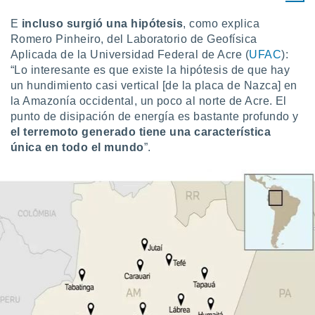
idad
a, utilizar
E
incluso surgió una hipótesis
, como explica
a
Romero Pinheiro, del Laboratorio de Geofísica
 la
Aplicada de la Universidad Federal de Acre (
UFAC
):
“Lo interesante es que existe la hipótesis de que hay
da, crear un
un hundimiento casi vertical [de la placa de Nazca] en
personalizar
la Amazonía occidental, un poco al norte de Acre. El
o, uso de
a la
punto de disipación de energía es bastante profundo y
e contenido
el terremoto generado tiene una característica
do, medir el
única en todo el mundo
”.
 de la
medir el
 del
 comprender
 través de
s o a través
nación de
edentes de
fuentes,
y mejora de
os, uso de
ados con el