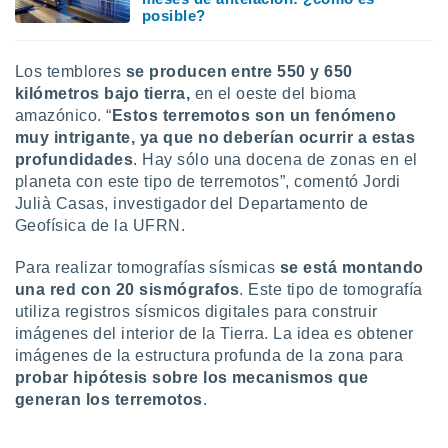
 botón
posible?
.
Los temblores
se producen entre 550 y 650
nto,
kilómetros bajo tierra,
en el oeste del bioma
amazónico. “
Estos terremotos son un fenómeno
cios
muy intrigante, ya que no deberían ocurrir a estas
kies,
ores únicos
profundidades
. Hay sólo una docena de zonas en el
as similares
planeta con este tipo de terremotos”, comentó Jordi
nar,
Julià Casas, investigador del Departamento de
rocesar
Geofísica de la UFRN.
onales como
 este sitio
Para realizar tomografías sísmicas
se está montando
recciones IP
una red con 20 sismógrafos
. Este tipo de tomografía
ficadores de
 posible
utiliza registros sísmicos digitales para construir
s
imágenes del interior de la Tierra. La idea es obtener
 traten tus
imágenes de la estructura profunda de la zona para
nales en
probar hipótesis sobre los mecanismos que
 interés
generan los terremotos
.
go a lo que
nerte. Para
retirar su