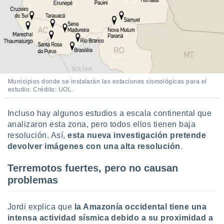
 seleccionar
o.
calización
precisa e
ión mediante
, publicidad
Municipios donde se instalarán las estaciones sismológicas para el
dos,
estudio. Crédito: UOL.
 publicidad
,
ón de
Incluso hay algunos estudios a escala continental que
 desarrollo
analizaron esta zona, pero todos ellos tienen baja
s.
resolución. Así,
esta nueva investigación pretende
devolver imágenes con una alta resolución
.
tros 1199
ios
Terremotos fuertes, pero no causan
problemas
Jordi explica que
la Amazonía occidental tiene una
intensa actividad sísmica debido a su proximidad a