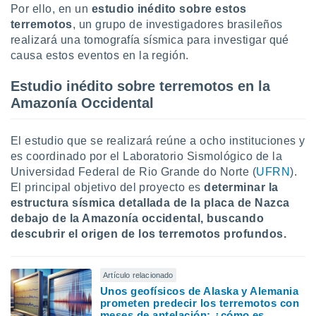
uedes
Por ello, en un
estudio inédito sobre estos
uestro sitio
terremotos
, un grupo de investigadores brasileños
.com. En
realizará una tomografía sísmica para investigar qué
te
causa estos eventos en la región.
 de que
talarán
Estudio inédito sobre terremotos en la
e sean
para
Amazonía Occidental
a
por el sitio
o se
El estudio que se realizará reúne a ocho instituciones y
cookies para
es coordinado por el Laboratorio Sismológico de la
Universidad Federal de Rio Grande do Norte (
UFRN
).
nto ni para
El principal objetivo del proyecto es
determinar la
licidad o
estructura sísmica detallada de la placa de Nazca
debajo de la Amazonía occidental, buscando
ado, aunque
sualizar
descubrir el origen de los terremotos profundos.
general no
ada. Puedes
 instalación
Artículo relacionado
y acceder a
Unos geofísicos de Alaska y Alemania
io web a
prometen predecir los terremotos con
ste abono
meses de antelación: ¿cómo es