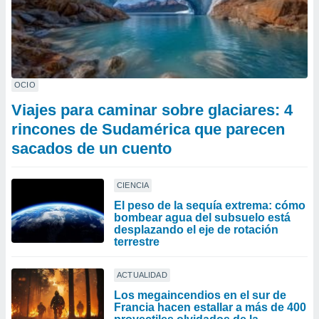
OCIO
Viajes para caminar sobre glaciares: 4
rincones de Sudamérica que parecen
sacados de un cuento
CIENCIA
El peso de la sequía extrema: cómo
bombear agua del subsuelo está
desplazando el eje de rotación
terrestre
ACTUALIDAD
Los megaincendios en el sur de
Francia hacen estallar a más de 400