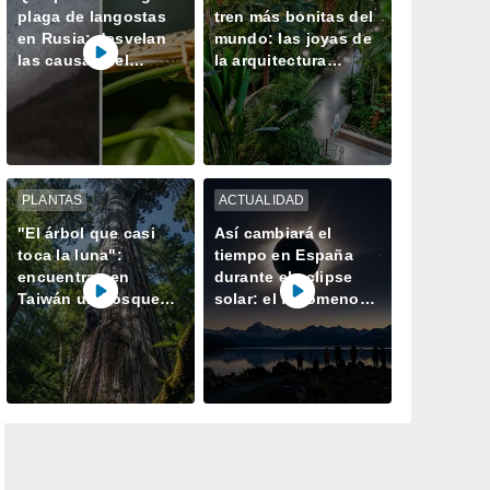
plaga de langostas
tren más bonitas del
en Rusia: desvelan
mundo: las joyas de
las causas del
la arquitectura
gigantesco enjambre
donde da gusto
que invadió
perder el viaje
Daguestán
PLANTAS
ACTUALIDAD
"El árbol que casi
Así cambiará el
toca la luna":
tiempo en España
encuentran en
durante el eclipse
Taiwán un bosque
solar: el fenómeno
perdido con el
atmosférico que
ejemplar más alto de
durará solo unos
Asia
minutos