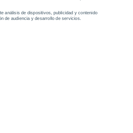
e análisis de dispositivos, publicidad y contenido
n de audiencia y desarrollo de servicios.
diciones meteorológicas reinantes juegan un papel determinante.
30/05/2021 10:53
6 min
da de la primavera se produce una explosión
caso particular de las plantas se manifiesta
oncentración de pólenes en el aire suele
estación primaveral
, normalmente hacia el
que sin fechas fijas, ya que esa
a del comportamiento meteorológico,