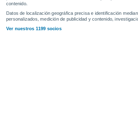
contenido.
Datos de localización geográfica precisa e identificación mediant
personalizados, medición de publicidad y contenido, investigació
Ver nuestros 1199 socios
En la polinización que tiene lugar en primavera, las con
José Miguel Viñas
Tras el letargo invernal, con la llega
de vida en el medio natural, que en el 
con la floración y la polinización.
La c
alcanzar sus picos bien entrada la 
mes de mayo y principios de junio, aun
circunstancia depende en gran medid
distinto cada año.