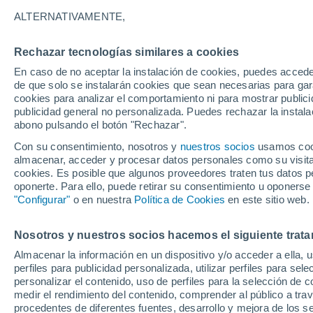
alcanzan las mayores concentraciones 
ALTERNATIVAMENTE,
negativamente en la salud de muchas 
factores meteorológicos que influyen e
Rechazar tecnologías similares a cookies
En caso de no aceptar la instalación de cookies, puedes acced
de que solo se instalarán cookies que sean necesarias para garan
cookies para analizar el comportamiento ni para mostrar publici
publicidad general no personalizada. Puedes rechazar la instala
abono pulsando el botón "Rechazar".
Con su consentimiento, nosotros y
nuestros socios
usamos cooki
almacenar, acceder y procesar datos personales como su visita e
cookies. Es posible que algunos proveedores traten tus datos pe
oponerte. Para ello, puede retirar su consentimiento u oponerse
"Configurar"
o en nuestra
Política de Cookies
en este sitio web.
Nosotros y nuestros socios hacemos el siguiente trata
Almacenar la información en un dispositivo y/o acceder a ella, 
perfiles para publicidad personalizada, utilizar perfiles para sele
personalizar el contenido, uso de perfiles para la selección de c
medir el rendimiento del contenido, comprender al público a tra
procedentes de diferentes fuentes, desarrollo y mejora de los se