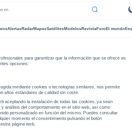
deos
Alertas
Radar
Mapas
Satélites
Modelos
Revista
Foro
El mundo
Esq
ONOMÍA
PLANTAS
OCIO
REVISTA
ofesionales para garantizar que la información que se ofrece es
entes opciones:
ecogida mediante cookies o tecnologías similares, nos permite
on altos estándares de calidad sin coste.
a conquista del aire
eb aceptando la instalación de todas las cookies, ya sean
 y análisis del comportamiento en el sitio web, así como
ntenido personalizado en función del mismo. Puedes consultar
, la conquista del aire
alquier momento el consentimiento pulsando el botón
uestra página web.
 mayo, es la época del año en que se