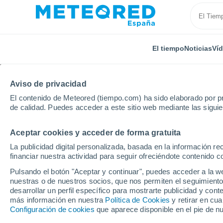
El tiempo
Noticias
Ví
TODAS
ACTUALIDAD
CIENCIA
PREDICCIÓN
ASTR
Aviso de privacidad
El contenido de Meteored (tiempo.com) ha sido elaborado por pr
de calidad. Puedes acceder a este sitio web mediante las sigui
Aceptar cookies y acceder de forma gratuita
La publicidad digital personalizada, basada en la información r
financiar nuestra actividad para seguir ofreciéndote contenido c
Inicio
Noticias
Ciencia
Pólenes y Meteorología, l
Pulsando el botón "Aceptar y continuar", puedes acceder a la w
nuestras o de nuestros socios, que nos permiten el seguimiento
desarrollar un perfil específico para mostrarte publicidad y co
Pólenes y Meteorología
más información en nuestra
Política de Cookies
y retirar en cu
Configuración de cookies
que aparece disponible en el pie de n
La primavera, en particular el mes de