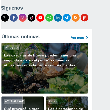
Síguenos
Últimas noticias
Ver más
PLANTAS
Las cáscaras de huevo pueden tener una
segunda vida en el jardín: así puedes
utilizarlas correctamente con tus plantas
ACTUALIDAD
OCIO
Qué provocó la gran
Las 5 estaciones de