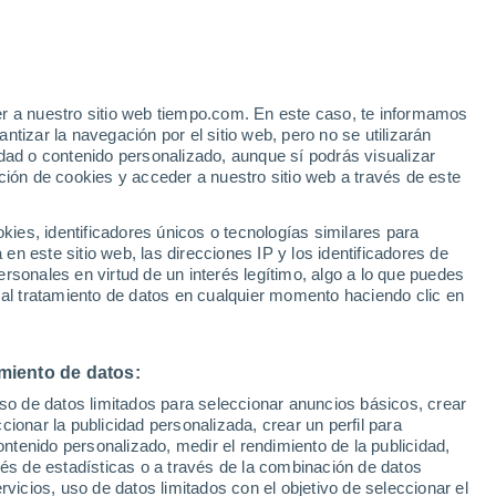
de pólenes en el aire, lo que incide
personas alérgicas. Son varios los
n la conquista del aire por pare del polen.
er a nuestro sitio web tiempo.com. En este caso, te informamos
tizar la navegación por el sitio web, pero no se utilizarán
dad o contenido personalizado, aunque sí podrás visualizar
ción de cookies y acceder a nuestro sitio web a través de este
es, identificadores únicos o tecnologías similares para
n este sitio web, las direcciones IP y los identificadores de
rsonales en virtud de un interés legítimo, algo a lo que puedes
 al tratamiento de datos en cualquier momento haciendo clic en
miento de datos:
uso de datos limitados para seleccionar anuncios básicos, crear
ccionar la publicidad personalizada, crear un perfil para
ontenido personalizado, medir el rendimiento de la publicidad,
vés de estadísticas o a través de la combinación de datos
rvicios, uso de datos limitados con el objetivo de seleccionar el