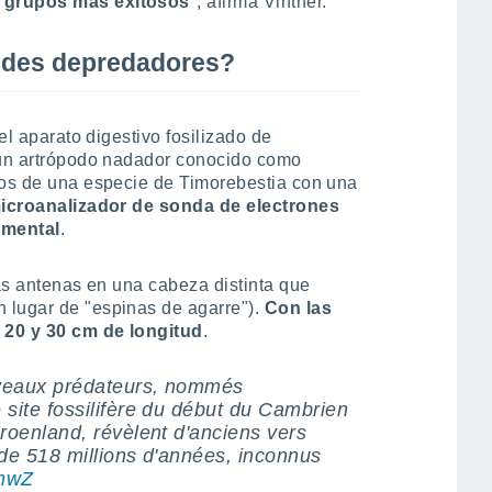
s grupos más exitosos
", afirma Vinther.
ndes depredadores?
del aparato digestivo fosilizado de
e un artrópodo nadador conocido como
dos de una especie de Timorebestia con una
icroanalizador de sonda de electrones
emental
.
gas antenas en una cabeza distinta que
 lugar de "espinas de agarre").
Con las
 20 y 30 cm de longitud
.
uveaux prédateurs, nommés
 site fossilifère du début du Cambrien
roenland, révèlent d'anciens vers
 de 518 millions d'années, inconnus
4mwZ