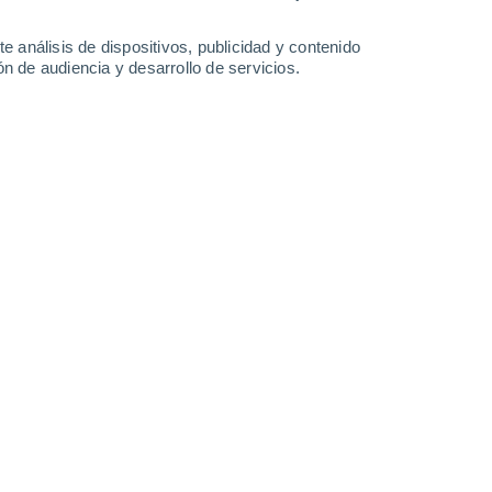
e análisis de dispositivos, publicidad y contenido
n de audiencia y desarrollo de servicios.
siles extraordinarios que muestran a un enorme gusano que
1/2024 07:00
6 min
iertos por los paleontólogos fueron
es carnívoros que colonizaron las
 años
.