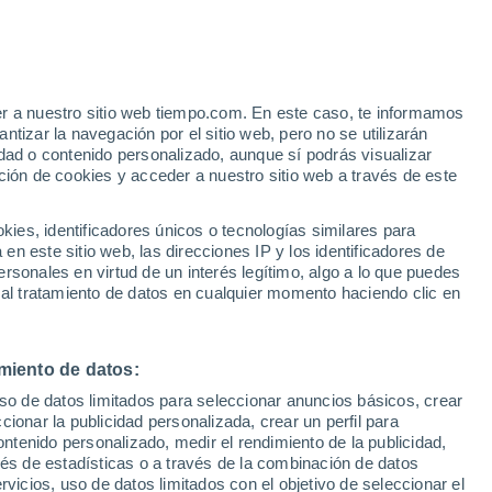
 del Cámbrico revela un sorprendente
de otras formas de vida marina en el
er a nuestro sitio web tiempo.com. En este caso, te informamos
tizar la navegación por el sitio web, pero no se utilizarán
dad o contenido personalizado, aunque sí podrás visualizar
ción de cookies y acceder a nuestro sitio web a través de este
es, identificadores únicos o tecnologías similares para
n este sitio web, las direcciones IP y los identificadores de
rsonales en virtud de un interés legítimo, algo a lo que puedes
 al tratamiento de datos en cualquier momento haciendo clic en
miento de datos:
uso de datos limitados para seleccionar anuncios básicos, crear
ccionar la publicidad personalizada, crear un perfil para
ontenido personalizado, medir el rendimiento de la publicidad,
vés de estadísticas o a través de la combinación de datos
rvicios, uso de datos limitados con el objetivo de seleccionar el