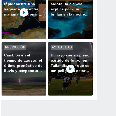
rápidamente una
ardora: la ciencia
vaguada que entre
explica por qué
mañana y el domingo
brillan en la noche
dejará tormentas con
las playas de Galicia
lluvias fuertes y
granizo en España
PREDICCIÓN
ACTUALIDAD
Cambios en el
Un rayo cae en pleno
tiempo de agosto: el
partido de fútbol en
último pronóstico de
Tailandia: por qué es
lluvia y temperaturas
tan peligroso estar a
del modelo europeo
la intemperie durante
en Meteored
una tormenta