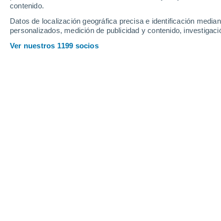
contenido.
Datos de localización geográfica precisa e identificación mediant
personalizados, medición de publicidad y contenido, investigació
Ver nuestros 1199 socios
Una península del norte de Groenlandia ha escondido fó
cazaba para alimentarse en el océano Cámbrico.
Clarissa Wright
19/0
Meteored Reino Unido
Los restos de enormes gusanos descub
algunos de los primeros depredador
aguas hace más de 500 millones de