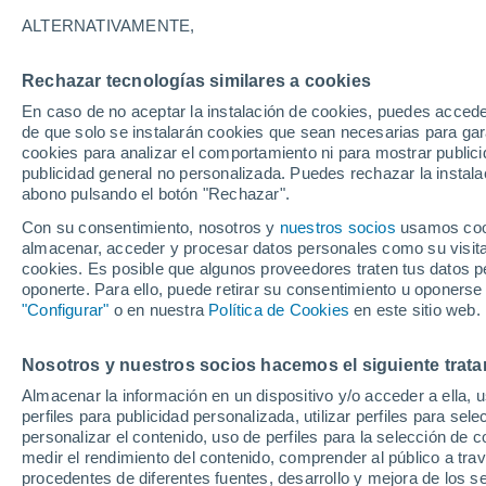
de depredadores
ALTERNATIVAMENTE,
Un nuevo fósil de un "gusano gigante"
Rechazar tecnologías similares a cookies
mundo de gusanos que se alimentaban 
En caso de no aceptar la instalación de cookies, puedes acced
de que solo se instalarán cookies que sean necesarias para garan
antiguo océano.
cookies para analizar el comportamiento ni para mostrar publici
publicidad general no personalizada. Puedes rechazar la instala
abono pulsando el botón "Rechazar".
Con su consentimiento, nosotros y
nuestros socios
usamos cooki
almacenar, acceder y procesar datos personales como su visita e
cookies. Es posible que algunos proveedores traten tus datos pe
oponerte. Para ello, puede retirar su consentimiento u oponerse
"Configurar"
o en nuestra
Política de Cookies
en este sitio web.
Nosotros y nuestros socios hacemos el siguiente trata
Almacenar la información en un dispositivo y/o acceder a ella, 
perfiles para publicidad personalizada, utilizar perfiles para sele
personalizar el contenido, uso de perfiles para la selección de c
medir el rendimiento del contenido, comprender al público a tra
procedentes de diferentes fuentes, desarrollo y mejora de los se