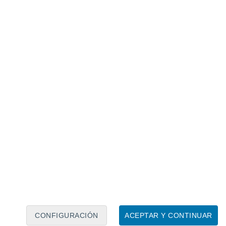
eran formas primitivas de artrópodos, pero
rsificaban y los grupos se ampliaban
, lo
 la
Explosión Cámbrica
.
CONFIGURACIÓN
ACEPTAR Y CONTINUAR