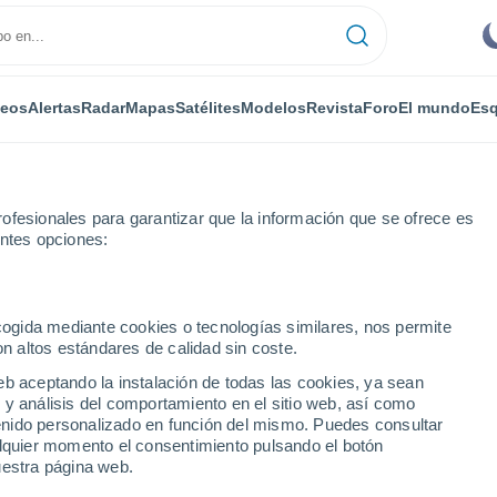
deos
Alertas
Radar
Mapas
Satélites
Modelos
Revista
Foro
El mundo
Esq
ONOMÍA
PLANTAS
OCIO
REVISTA
ofesionales para garantizar que la información que se ofrece es
entes opciones:
ecogida mediante cookies o tecnologías similares, nos permite
on altos estándares de calidad sin coste.
scubiertos en Groenlandia pertenecen a un nuevo grupo fósil de depr
eb aceptando la instalación de todas las cookies, ya sean
 y análisis del comportamiento en el sitio web, así como
ntenido personalizado en función del mismo. Puedes consultar
 descubiertos en
alquier momento el consentimiento pulsando el botón
uestra página web.
n a un nuevo grupo fósil