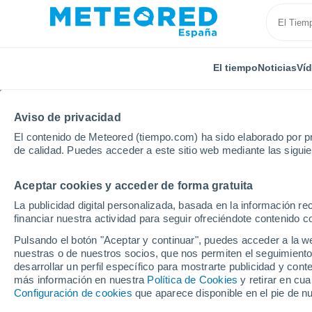
El tiempo
Noticias
Ví
TODAS
ACTUALIDAD
CIENCIA
PREDICCIÓN
ASTR
Aviso de privacidad
El contenido de Meteored (tiempo.com) ha sido elaborado por pr
de calidad. Puedes acceder a este sitio web mediante las sigui
Aceptar cookies y acceder de forma gratuita
La publicidad digital personalizada, basada en la información r
financiar nuestra actividad para seguir ofreciéndote contenido c
Inicio
Noticias
Ciencia
Los gusanos gigantes de
Pulsando el botón "Aceptar y continuar", puedes acceder a la w
nuestras o de nuestros socios, que nos permiten el seguimiento
desarrollar un perfil específico para mostrarte publicidad y co
Los gusanos gigantes
más información en nuestra
Política de Cookies
y retirar en cu
Configuración de cookies
que aparece disponible en el pie de n
Groenlandia pertenece