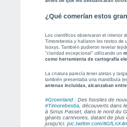
antes de que les desbancaran otro
¿Qué comerían estos gra
Los científicos observaron el interior 
Timorebestia y hallaron los restos d
Isoxys. También pudieron revelar teji
"claridad excepcional" utilizando un
m
como herramienta de cartografía el
La criatura parecía tener aletas y lar
también presentaba una mandíbula (en
antenas incluidas, alcanzaban entre
#Groenland
: Des fossiles de no
#Timorebestia
, découverts dans le
à Sirius Passet, dans le nord du G
géants carnivores, datant de plus
jusqu'ici.
pic.twitter.com/8GfLnX