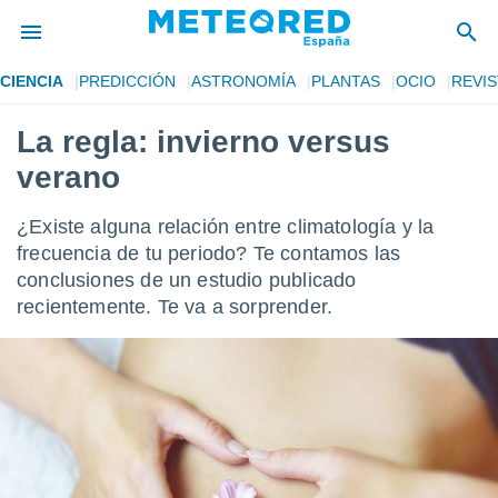
CIENCIA
PREDICCIÓN
ASTRONOMÍA
PLANTAS
OCIO
REVIS
privacidad
La regla: invierno versus
o de
tiempo.com)
verano
borado por
es para
ue la
¿Existe alguna relación entre climatología y la
 que se
frecuencia de tu periodo? Te contamos las
e calidad.
conclusiones de un estudio publicado
eder a este
ediante las
recientemente. Te va a sorprender.
opciones:
ookies y
e forma
d digital
ada, basada
mación