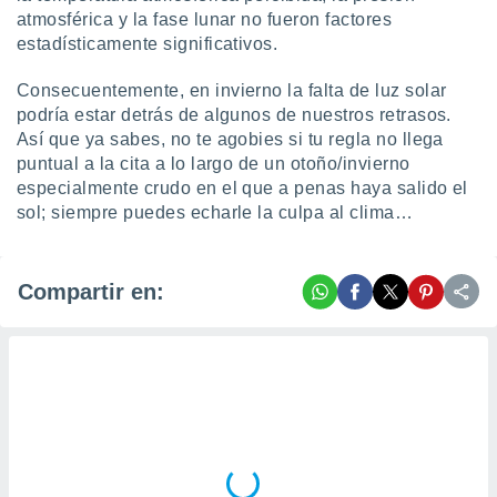
 botón
atmosférica y la fase lunar no fueron factores
.
estadísticamente significativos.
Consecuentemente, en invierno la falta de luz solar
nto,
podría estar detrás de algunos de nuestros retrasos.
cios
Así que ya sabes, no te agobies si tu regla no llega
kies,
puntual a la cita a lo largo de un otoño/invierno
ores únicos
especialmente crudo en el que a penas haya salido el
as similares
sol; siempre puedes echarle la culpa al clima…
nar,
rocesar
onales como
 este sitio
Compartir en:
recciones IP
ficadores de
 posible
s
 traten tus
nales en
 interés
go a lo que
nerte. Para
retirar su