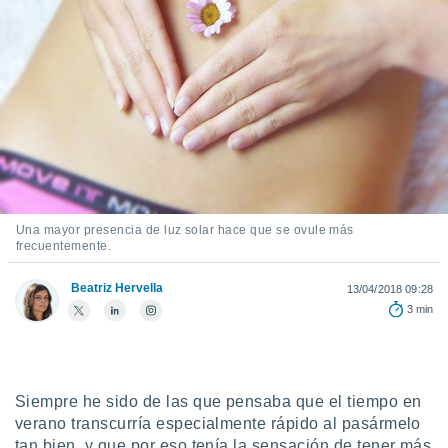
ediante
ecnologías
nos permite
estra
ara seguir
e contenido
stándares
ACEPTAR
sin coste.
Y
CONTINUAR
 botón
continuar",
der a la
CONFIGURACIÓN
ndo la
Una mayor presencia de luz solar hace que se ovule más
 de todas
frecuentemente.
, ya sean
de nuestros
Beatriz Hervella
13/04/2018 09:28
 nos
3 min
 y análisis
tamiento en
b, así como
un perfil
Siempre he sido de las que pensaba que el tiempo en
para
verano transcurría especialmente rápido al pasármelo
ublicidad y
tan bien, y que por eso tenía la sensación de tener más