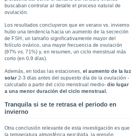
uedes
buscaban controlar al detalle el proceso natural de
uestro sitio
ovulación.
.com. En
te
 de que
Los resultados concluyeron que en verano vs. invierno
talarán
hubo una tendencia hacia un aumento de la secreción
e sean
de FSH, un tamaño significativamente mayor del
para
folículo ovárico, una mayor frecuencia de ovulación
a
(97% vs. 71%) y, en resumen, un ciclo menstrual más
por el sitio
corto (en 0.9 días).
o se
cookies para
Además, en todas las estaciones,
el aumento de la luz
nto ni para
solar
2-3 días antes del supuesto día de la ovulación -
licidad o
calculado a partir del ciclo menstrual medio-
dio lugar
a una menor duración del ciclo menstrual.
ado, aunque
sualizar
Tranquila si se te retrasa el periodo en
general no
invierno
ada. Puedes
 instalación
y acceder a
Otra conclusión relevante de esta investigación es que
io web a
ste abono
la temperatura atmosférica percibida, la presión