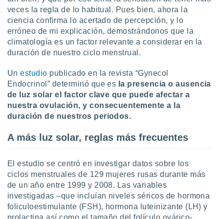
veces la regla de lo habitual. Pues bien, ahora la
do en
ciencia confirma lo acertado de percepción, y lo
 mismo.
erróneo de mi explicación, demostrándonos que la
sultar más
 en nuestra
climatología es un factor relevante a considerar en la
 Cookies
y
duración de nuestro ciclo menstrual.
ualquier
Un
estudio
publicado en la revista “Gynecol
ento
Endocrinol” determinó que es
la presencia o ausencia
 botón
de luz solar el factor clave que puede afectar a
ación de
nuestra ovulación, y consecuentemente a la
kies
 disponible
duración de nuestros periodos.
e nuestra
.
A más luz solar, reglas más frecuentes
IVAMENTE,
El estudio se centró en investigar datos sobre los
ciclos menstruales de 129 mujeres rusas durante más
as
de un año entre 1999 y 2008. Las variables
 a cookies
investigadas –que incluían niveles séricos de hormona
 no aceptar
foliculoestimulante (FSH), hormona luteinizante (LH) y
ón de
prolactina así como el tamaño del folículo ovárico-