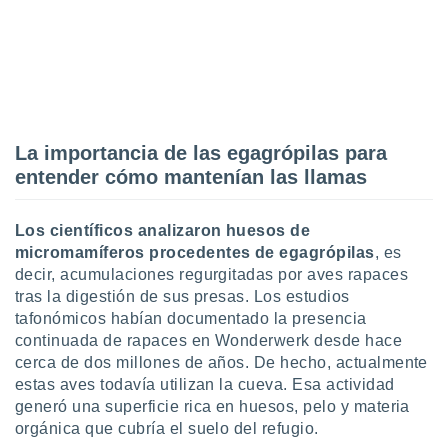
 seleccionar
o.
calización
precisa e
ión mediante
, publicidad
La importancia de las egagrópilas para
dos,
entender cómo mantenían las llamas
 publicidad
,
ón de
Los científicos analizaron huesos de
 desarrollo
micromamíferos procedentes de egagrópilas
, es
s.
decir, acumulaciones regurgitadas por aves rapaces
tros 1199
tras la digestión de sus presas. Los estudios
ios
tafonómicos habían documentado la presencia
continuada de rapaces en Wonderwerk desde hace
cerca de dos millones de años. De hecho, actualmente
estas aves todavía utilizan la cueva. Esa actividad
generó una superficie rica en huesos, pelo y materia
orgánica que cubría el suelo del refugio.