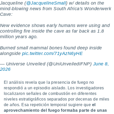
Jacqueline (
@JacquelineSmall
) w/ details on the
ento u
mind-blowing news from South Africa's Wonderwerk
 de datos
Cave:
er momento
ic en
New evidence shows early humans were using and
o en
controlling fire inside the cave as far back as 1.8
million years ago.
 Cookies
en
eb.
Burned small mammal bones found deep inside
y
alongside
pic.twitter.com/71yAzN6yHE
socios
el
— Universe Unveiled (@UniUnveiledIFNP)
June 8,
2026
to de
El análisis revela que la presencia de fuego no
la
respondió a un episodio aislado. Los investigadores
 en un
 y/o acceder
localizaron señales de combustión en diferentes
 de datos
niveles estratigráficos separados por decenas de miles
ara
de años. Esa repetición temporal sugiere que
el
 anuncios
aprovechamiento del fuego formaba parte de unas
ar perfiles