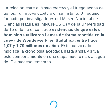
do en
La relación entre el
Homo erectus
y el fuego acaba de
 mismo.
generar un nuevo capítulo en su historia. Un equipo
sultar más
formado por investigadores del Museo Nacional de
 en nuestra
Ciencias Naturales (MNCN-CSIC) y de la Universidad
 Cookies
y
de Toronto ha encontrado
evidencias de que estos
ualquier
homininos utilizaron llamas de forma repetida en la
ento
cueva de Wonderwerk, en Sudáfrica, entre hace
 botón
1,07 y 1,79 millones de años.
Este nuevo dato
ación de
modifica la cronología aceptada hasta ahora y sitúa
kies
este comportamiento en una etapa mucho más antigua
 disponible
del Pleistoceno temprano.
e nuestra
.
IVAMENTE,
as
 a cookies
 no aceptar
ón de