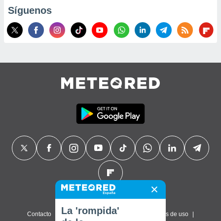
Síguenos
La 'rompida'
Contacto
Sobre nosotros
FAQ
Términos de uso