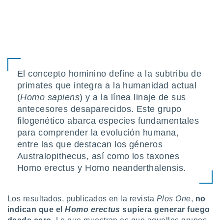
uedes
uestro sitio
.com. En
te
 de que
talarán
e sean
para
El concepto hominino define a la subtribu de
a
primates que integra a la humanidad actual
por el sitio
o se
(
Homo sapiens
) y a la línea linaje de sus
cookies para
antecesores desaparecidos. Este grupo
filogenético abarca especies fundamentales
nto ni para
para comprender la evolución humana,
licidad o
entre las que destacan los géneros
ado, aunque
Australopithecus, así como los taxones
sualizar
Homo erectus y Homo neanderthalensis.
general no
ada. Puedes
 instalación
Los resultados, publicados en la revista
Plos One
,
no
y acceder a
io web a
indican que el
Homo erectus
supiera generar fuego
ste abono