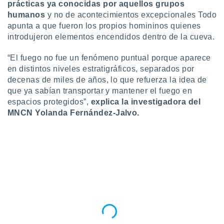
prácticas ya conocidas por aquellos grupos
idad
humanos
y no de acontecimientos excepcionales Todo
a, utilizar
a
apunta a que fueron los propios homininos quienes
 la
introdujeron elementos encendidos dentro de la cueva.
da, crear un
“El fuego no fue un fenómeno puntual porque aparece
personalizar
en distintos niveles estratigráficos, separados por
o, uso de
decenas de miles de años, lo que refuerza la idea de
a la
que ya sabían transportar y mantener el fuego en
e contenido
do, medir el
espacios protegidos”,
explica la investigadora del
 de la
MNCN Yolanda Fernández-Jalvo.
medir el
 del
 comprender
 través de
s o a través
nación de
edentes de
fuentes,
y mejora de
os, uso de
ados con el