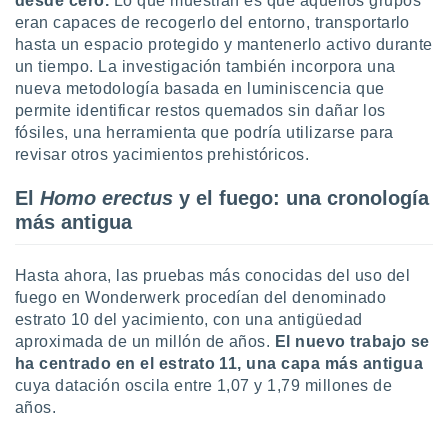
desde cero.
Lo que muestran es que aquellos grupos
 botón
eran capaces de recogerlo del entorno, transportarlo
.
hasta un espacio protegido y mantenerlo activo durante
un tiempo. La investigación también incorpora una
nto,
nueva metodología basada en luminiscencia que
permite identificar restos quemados sin dañar los
cios
fósiles, una herramienta que podría utilizarse para
kies,
revisar otros yacimientos prehistóricos.
ores únicos
as similares
El
Homo erectus
y el fuego: una cronología
nar,
rocesar
más antigua
onales como
 este sitio
recciones IP
Hasta ahora, las pruebas más conocidas del uso del
ficadores de
fuego en Wonderwerk procedían del denominado
 posible
estrato 10 del yacimiento, con una antigüedad
s
aproximada de un millón de años.
El nuevo trabajo se
 traten tus
ha centrado en el estrato 11, una capa más antigua
nales en
cuya datación oscila entre 1,07 y 1,79 millones de
 interés
go a lo que
años.
nerte. Para
retirar su