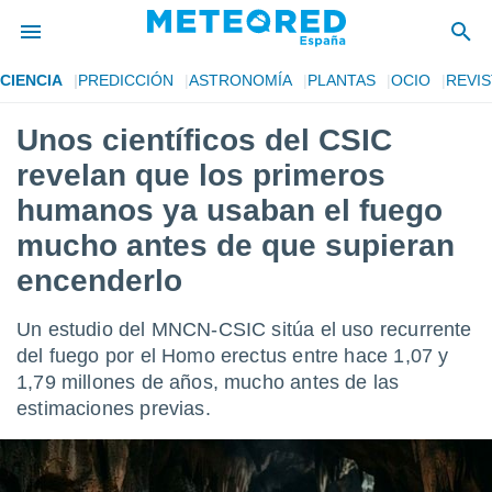
CIENCIA
PREDICCIÓN
ASTRONOMÍA
PLANTAS
OCIO
REVIS
privacidad
Unos científicos del CSIC
o de
tiempo.com)
revelan que los primeros
borado por
es para
humanos ya usaban el fuego
ue la
mucho antes de que supieran
 que se
e calidad.
encenderlo
eder a este
ediante las
opciones:
Un estudio del MNCN-CSIC sitúa el uso recurrente
del fuego por el Homo erectus entre hace 1,07 y
ookies y
1,79 millones de años, mucho antes de las
e forma
estimaciones previas.
d digital
ada, basada
mación