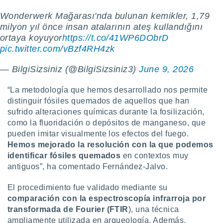
Wonderwerk Mağarası'nda bulunan kemikler, 1,79
milyon yıl önce insan atalarının ateş kullandığını
ortaya koyuyor
https://t.co/41WP6DObrD
pic.twitter.com/vBzf4RH4zk
— BilgiSizsiniz (@BilgiSizsiniz3)
June 9, 2026
“La metodología que hemos desarrollado nos permite
distinguir fósiles quemados de aquellos que han
sufrido alteraciones químicas durante la fosilización,
como la fluoridación o depósitos de manganeso, que
pueden imitar visualmente los efectos del fuego.
Hemos mejorado la resolución con la que podemos
identificar fósiles quemados
en contextos muy
antiguos”, ha comentado Fernández-Jalvo.
El procedimiento fue validado mediante su
comparación con la espectroscopía infrarroja por
transformada de Fourier (FTIR
), una técnica
ampliamente utilizada en arqueología. Además,