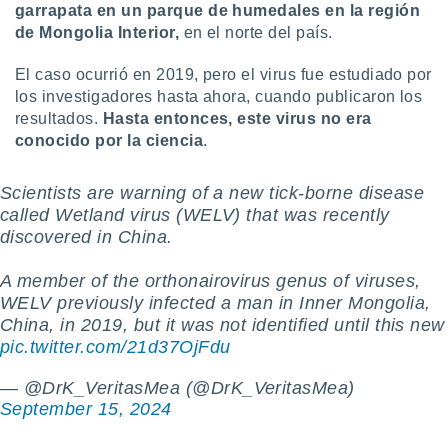
garrapata en un parque de humedales en la región
 botón
de Mongolia Interior,
en el norte del país.
.
El caso ocurrió en 2019, pero el virus fue estudiado por
nto,
los investigadores hasta ahora, cuando publicaron los
resultados.
Hasta entonces, este virus no era
cios
kies,
conocido por la ciencia
.
ores únicos
as similares
Scientists are warning of a new tick-borne disease
nar,
called Wetland virus (WELV) that was recently
rocesar
onales como
discovered in China.
 este sitio
recciones IP
A member of the orthonairovirus genus of viruses,
ficadores de
WELV previously infected a man in Inner Mongolia,
 posible
China, in 2019, but it was not identified until this new
s
pic.twitter.com/21d37OjFdu
 traten tus
nales en
— @DrK_VeritasMea (@DrK_VeritasMea)
 interés
go a lo que
September 15, 2024
nerte. Para
retirar su