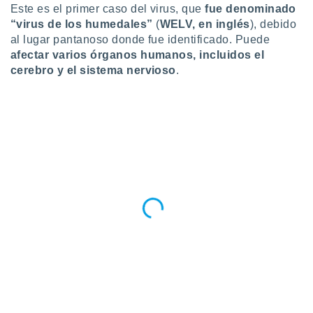
Este es el primer caso del virus, que
fue denominado
ento u
“virus de los humedales”
(
WELV, en inglés
), debido
 de datos
al lugar pantanoso donde fue identificado. Puede
er momento
afectar varios órganos humanos, incluidos el
ic en
cerebro y el sistema nervioso
.
o en
 Cookies
en
eb.
y
socios
el
to de
la
 en un
 y/o acceder
 de datos
ara
 anuncios
ar perfiles