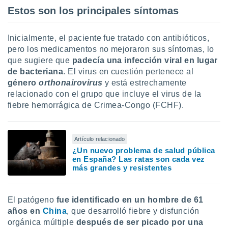
uedes
Estos son los principales síntomas
uestro sitio
.com. En
te
Inicialmente, el paciente fue tratado con antibióticos,
 de que
pero los medicamentos no mejoraron sus síntomas, lo
talarán
que sugiere que
padecía una
infección viral en lugar
e sean
para
de bacteriana
. El virus en cuestión pertenece al
a
género
orthonairovirus
y está estrechamente
por el sitio
relacionado con el grupo que incluye el virus de la
o se
fiebre hemorrágica de Crimea-Congo (FCHF).
cookies para
nto ni para
licidad o
Artículo relacionado
¿Un nuevo problema de salud pública
ado, aunque
en España? Las ratas son cada vez
más grandes y resistentes
sualizar
general no
ada. Puedes
 instalación
El patógeno
fue identificado en un hombre de 61
y acceder a
años en
China
, que desarrolló fiebre y disfunción
io web a
orgánica múltiple
después de ser picado por una
ste abono