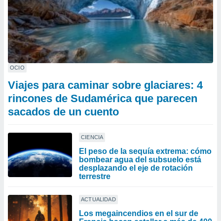
OCIO
Viajes para caminar sobre glaciares: 4
rincones de Sudamérica que parecen
sacados de un cuento
CIENCIA
El peso de la sequía extrema: cómo
bombear agua del subsuelo está
desplazando el eje de rotación
terrestre
ACTUALIDAD
Los megaincendios en el sur de