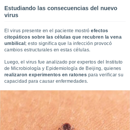
idad
Estudiando las consecuencias del nuevo
a, utilizar
virus
a
 la
El virus presente en el paciente mostró
efectos
da, crear un
personalizar
citopáticos sobre las células que recubren la vena
o, uso de
umbilical
; esto significa que la infección provocó
a la
cambios estructurales en estas células.
e contenido
do, medir el
Luego, el virus fue analizado por expertos del Instituto
 de la
de Microbiología y Epidemiología de Beijing, quienes
medir el
realizaron
experimentos en ratones
para verificar su
 del
 comprender
capacidad para causar enfermedades.
 través de
s o a través
nación de
edentes de
fuentes,
y mejora de
os, uso de
ados con el