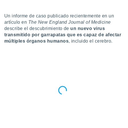
do en
 mismo.
Un informe de caso publicado recientemente en un
sultar más
artículo en
The New England Journal of Medicine
 en nuestra
describe el descubrimiento de
un nuevo
virus
 Cookies
y
ualquier
transmitido por
garrapatas
que es capaz de afectar
múltiples órganos humanos
, incluido el cerebro.
ento
 botón
ación de
kies
 disponible
e nuestra
.
IVAMENTE,
as
 a cookies
 no aceptar
ón de