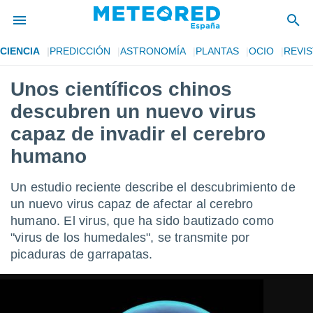
CIENCIA
PREDICCIÓN
ASTRONOMÍA
PLANTAS
OCIO
REVIS
privacidad
Unos científicos chinos
o de
tiempo.com)
descubren un nuevo virus
borado por
es para
capaz de invadir el cerebro
ue la
humano
 que se
e calidad.
eder a este
Un estudio reciente describe el descubrimiento de
ediante las
un nuevo virus capaz de afectar al cerebro
opciones:
humano. El virus, que ha sido bautizado como
ookies y
"virus de los humedales", se transmite por
e forma
picaduras de garrapatas.
d digital
ada, basada
mación