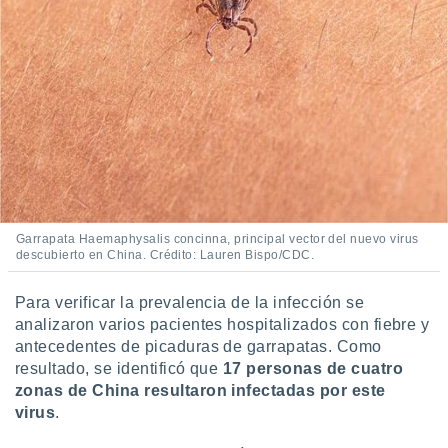
 seleccionar
o.
calización
precisa e
ión mediante
, publicidad
dos,
 publicidad
,
ón de
Garrapata Haemaphysalis concinna, principal vector del nuevo virus
 desarrollo
descubierto en China. Crédito: Lauren Bispo/CDC.
s.
tros 1199
Para verificar la prevalencia de la infección se
ios
analizaron varios pacientes hospitalizados con fiebre y
antecedentes de picaduras de garrapatas. Como
resultado, se identificó que
17 personas de cuatro
zonas de China resultaron infectadas por este
virus
.