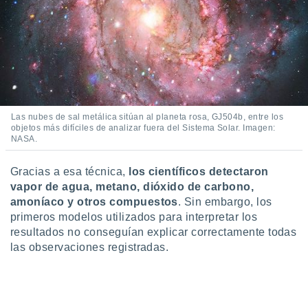
 seleccionar
o.
calización
precisa e
ión mediante
, publicidad
dos,
Las nubes de sal metálica sitúan al planeta rosa, GJ504b, entre los
 publicidad
objetos más difíciles de analizar fuera del Sistema Solar. Imagen:
NASA.
,
ón de
 desarrollo
Gracias a esa técnica,
los científicos detectaron
s.
vapor de agua, metano, dióxido de carbono,
tros 1199
amoníaco y otros compuestos
. Sin embargo, los
ios
primeros modelos utilizados para interpretar los
resultados no conseguían explicar correctamente todas
las observaciones registradas.