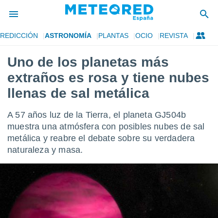
REDICCIÓN
ASTRONOMÍA
PLANTAS
OCIO
REVISTA
privacidad
Uno de los planetas más
o de
tiempo.com)
extraños es rosa y tiene nubes
borado por
es para
llenas de sal metálica
ue la
 que se
A 57 años luz de la Tierra, el planeta GJ504b
e calidad.
eder a este
muestra una atmósfera con posibles nubes de sal
ediante las
metálica y reabre el debate sobre su verdadera
opciones:
naturaleza y masa.
ookies y
e forma
d digital
ada, basada
mación