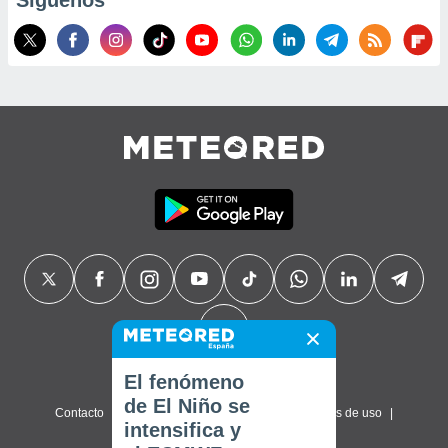
Síguenos
El fenómeno
de El Niño se
Contacto
Sobre nosotros
FAQ
Términos de uso
intensifica y