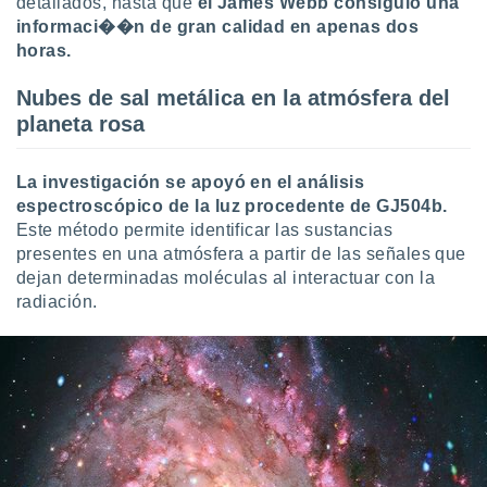
detallados, hasta que
el James Webb consiguió una
idad
informaci��n de gran calidad en apenas dos
a, utilizar
horas.
a
 la
Nubes de sal metálica en la atmósfera del
da, crear un
planeta rosa
personalizar
o, uso de
a la
La investigación se apoyó en el análisis
e contenido
espectroscópico de la luz procedente de GJ504b.
do, medir el
Este método permite identificar las sustancias
 de la
presentes en una atmósfera a partir de las señales que
medir el
dejan determinadas moléculas al interactuar con la
 del
radiación.
 comprender
 través de
s o a través
nación de
edentes de
fuentes,
y mejora de
os, uso de
ados con el