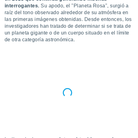
interrogantes.
Su apodo, el "Planeta Rosa", surgió a
do en
raíz del tono observado alrededor de su atmósfera en
 mismo.
las primeras imágenes obtenidas. Desde entonces, los
sultar más
 en nuestra
investigadores han tratado de determinar si se trata de
 Cookies
y
un planeta gigante o de un cuerpo situado en el límite
ualquier
de otra categoría astronómica.
ento
 botón
ación de
kies
 disponible
e nuestra
.
IVAMENTE,
as
 a cookies
 no aceptar
ón de