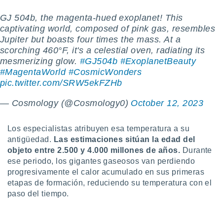
 botón
.
GJ 504b, the magenta-hued exoplanet! This
captivating world, composed of pink gas, resembles
Jupiter but boasts four times the mass. At a
nto,
scorching 460°F, it's a celestial oven, radiating its
cios
mesmerizing glow.
#GJ504b
#ExoplanetBeauty
kies,
#MagentaWorld
#CosmicWonders
ores únicos
pic.twitter.com/SRW5ekFZHb
as similares
nar,
— Cosmology (@Cosmology0)
October 12, 2023
rocesar
onales como
 este sitio
Los especialistas atribuyen esa temperatura a su
recciones IP
antigüedad.
Las estimaciones sitúan la edad del
ficadores de
objeto entre 2.500 y 4.000 millones de años.
Durante
 posible
ese periodo, los gigantes gaseosos van perdiendo
s
progresivamente el calor acumulado en sus primeras
 traten tus
nales en
etapas de formación, reduciendo su temperatura con el
 interés
paso del tiempo.
go a lo que
nerte. Para
retirar su