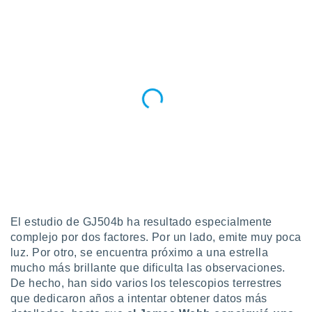
ento u
 de datos
er momento
ic en
o en
 Cookies
en
eb.
y
socios
el
to de
El estudio de GJ504b ha resultado especialmente
la
complejo por dos factores. Por un lado, emite muy poca
 en un
luz. Por otro, se encuentra próximo a una estrella
 y/o acceder
mucho más brillante que dificulta las observaciones.
 de datos
ara
De hecho, han sido varios los telescopios terrestres
 anuncios
que dedicaron años a intentar obtener datos más
ar perfiles