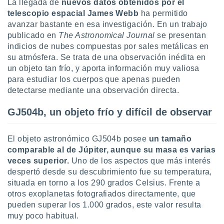
La llegada de
nuevos datos obtenidos por el
uedes
uestro sitio
telescopio espacial James Webb
ha permitido
.com. En
avanzar bastante en esa investigación. En un trabajo
te
publicado en
The Astronomical Journal
se presentan
 de que
indicios de nubes compuestas por sales metálicas en
talarán
su atmósfera. Se trata de una observación inédita en
e sean
un objeto tan frío, y aporta información muy valiosa
para
a
para estudiar los cuerpos que apenas pueden
por el sitio
detectarse mediante una observación directa.
o se
cookies para
GJ504b, un objeto frío y difícil de observar
nto ni para
licidad o
El objeto astronómico GJ504b posee
un tamaño
comparable al de Júpiter, aunque su masa es varias
ado, aunque
veces superior.
Uno de los aspectos que más interés
sualizar
despertó desde su descubrimiento fue su temperatura,
general no
situada en torno a los 290 grados Celsius. Frente a
ada. Puedes
 instalación
otros exoplanetas fotografiados directamente, que
y acceder a
pueden superar los 1.000 grados, este valor resulta
io web a
muy poco habitual.
ste abono