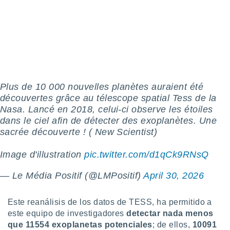
ento u
 de datos
er momento
ic en
o en
 Cookies
en
eb.
Plus de 10 000 nouvelles planètes auraient été
découvertes grâce au télescope spatial Tess de la
y
Nasa. Lancé en 2018, celui-ci observe les étoiles
socios
dans le ciel afin de détecter des exoplanètes. Une
el
sacrée découverte ! ( New Scientist)
to de
Image d'illustration
pic.twitter.com/d1qCk9RNsQ
la
— Le Média Positif (@LMPositif)
April 30, 2026
 en un
 y/o acceder
 de datos
Este reanálisis de los datos de TESS, ha permitido a
ara
este equipo de investigadores
detectar nada menos
 anuncios
que 11554 exoplanetas potenciales
; de ellos,
10091
ar perfiles