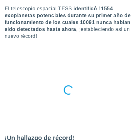
do en
El telescopio espacial TESS
identificó 11554
 mismo.
exoplanetas potenciales durante su primer año de
sultar más
funcionamiento de los cuales 10091 nunca habían
 en nuestra
sido detectados hasta ahora
, ¡estableciendo así un
 Cookies
y
nuevo récord!
ualquier
ento
 botón
ación de
kies
 disponible
e nuestra
.
IVAMENTE,
as
 a cookies
 no aceptar
ón de
¡Un hallazgo de récord!