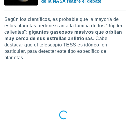
 seleccionar
de la NASA reabre el debate
o.
calización
Según los científicos, es probable que la mayoría de
precisa e
estos planetas pertenezcan a la familia de los "Júpiter
ión mediante
calientes":
gigantes gaseosos masivos que orbitan
, publicidad
muy cerca de sus estrellas anfitrionas
. Cabe
destacar que el telescopio TESS es idóneo, en
dos,
particular, para detectar este tipo específico de
 publicidad
planetas.
,
ón de
 desarrollo
s.
tros 1199
ios