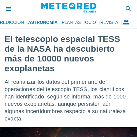
REDICCIÓN
ASTRONOMÍA
PLANTAS
OCIO
REVISTA
privacidad
El telescopio espacial TESS
o de
tiempo.com)
de la NASA ha descubierto
borado por
es para
más de 10000 nuevos
ue la
exoplanetas
 que se
e calidad.
eder a este
Al reanalizar los datos del primer año de
ediante las
operaciones del telescopio TESS, los científicos
opciones:
han identificado, según se informa, más de 1000
ookies y
nuevos exoplanetas, aunque persisten aún
e forma
algunas incertidumbres respecto a su naturaleza
exacta.
d digital
ada, basada
mación