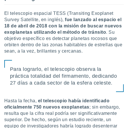
uedes
uestro sitio
.com. En
El telescopio espacial TESS (Transiting Exoplanet
te
Survey Satellite, en inglés),
fue lanzado al espacio el
 de que
18 de abril de 2018 con la misión de buscar nuevos
talarán
exoplanetas utilizando el método de tránsito
. Su
e sean
objetivo específico es detectar planetas rocosos que
para
orbiten dentro de las zonas habitables de estrellas que
a
por el sitio
sean, a la vez, brillantes y cercanas.
o se
cookies para
Para lograrlo, el telescopio observa la
nto ni para
práctica totalidad del firmamento, dedicando
licidad o
27 días a cada sector de la esfera celeste.
ado, aunque
sualizar
general no
Hasta la fecha,
el telescopio había identificado
ada. Puedes
oficialmente 750 nuevos exoplanetas
; sin embargo,
 instalación
resulta que la cifra real podría ser significativamente
y acceder a
superior. De hecho, según un estudio reciente, un
io web a
equipo de investigadores habría logrado desenterrar
ste abono