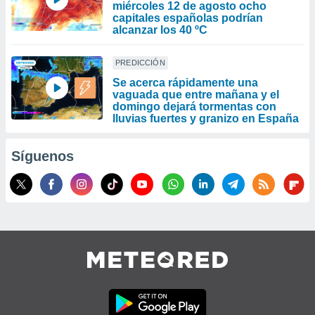
miércoles 12 de agosto ocho
capitales españolas podrían
alcanzar los 40 ºC
PREDICCIÓN
Se acerca rápidamente una
vaguada que entre mañana y el
domingo dejará tormentas con
lluvias fuertes y granizo en España
Síguenos