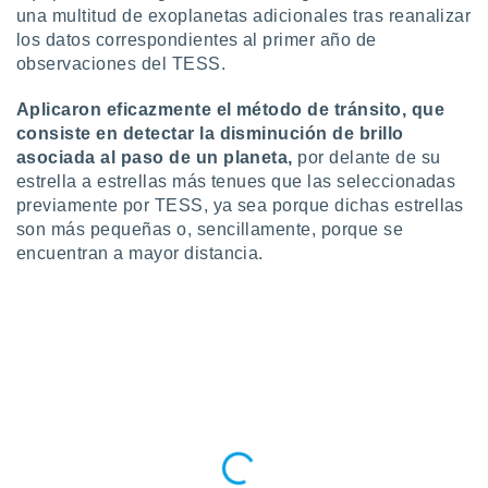
 botón
una multitud de exoplanetas adicionales tras reanalizar
.
los datos correspondientes al primer año de
observaciones del TESS.
nto,
Aplicaron eficazmente el método de tránsito, que
cios
consiste en detectar la disminución de brillo
kies,
asociada al paso de un planeta,
por delante de su
ores únicos
estrella a estrellas más tenues que las seleccionadas
as similares
previamente por TESS, ya sea porque dichas estrellas
nar,
son más pequeñas o, sencillamente, porque se
rocesar
encuentran a mayor distancia.
onales como
 este sitio
recciones IP
ficadores de
 posible
s
 traten tus
nales en
 interés
go a lo que
nerte. Para
retirar su