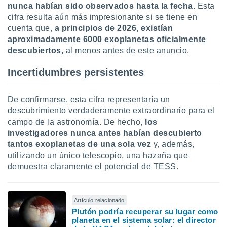
nunca habían sido observados hasta la fecha
. Esta
idad
a, utilizar
cifra resulta aún más impresionante si se tiene en
a
cuenta que,
a principios de 2026, existían
 la
aproximadamente 6000 exoplanetas oficialmente
descubiertos,
al menos antes de este anuncio.
da, crear un
personalizar
Incertidumbres persistentes
o, uso de
a la
e contenido
De confirmarse, esta cifra representaría un
do, medir el
descubrimiento verdaderamente extraordinario para el
 de la
campo de la astronomía. De hecho,
los
medir el
 del
investigadores nunca antes habían descubierto
 comprender
tantos exoplanetas de una sola vez
y, además,
 través de
utilizando un único telescopio, una hazaña que
s o a través
demuestra claramente el potencial de TESS.
nación de
edentes de
fuentes,
y mejora de
Artículo relacionado
os, uso de
Plutón podría recuperar su lugar como
ados con el
planeta en el sistema solar: el director