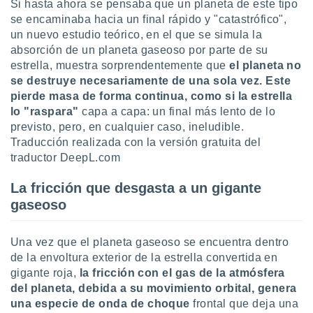
Si hasta ahora se pensaba que un planeta de este tipo
uedes
uestro sitio
se encaminaba hacia un final rápido y "catastrófico",
.com. En
un nuevo estudio teórico, en el que se simula la
te
absorción de un planeta gaseoso por parte de su
 de que
estrella, muestra sorprendentemente que
el planeta no
talarán
se destruye necesariamente de una sola vez. Este
e sean
pierde masa de forma continua, como si la estrella
para
a
lo "raspara"
capa a capa: un final más lento de lo
por el sitio
previsto, pero, en cualquier caso, ineludible.
o se
Traducción realizada con la versión gratuita del
cookies para
traductor DeepL.com
nto ni para
La fricción que desgasta a un gigante
licidad o
gaseoso
ado, aunque
sualizar
Una vez que el planeta gaseoso se encuentra dentro
general no
ada. Puedes
de la envoltura exterior de la estrella convertida en
 instalación
gigante roja,
la fricción con el gas de la atmósfera
y acceder a
del planeta, debida a su movimiento orbital, genera
io web a
una especie de onda de choque
frontal que deja una
ste abono