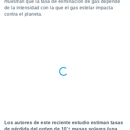
muestran que la tasa de eliminación de gas depende
ento u
de la intensidad con la que el gas estelar impacta
contra el planeta.
 de datos
er momento
ic en
o en
 Cookies
en
eb.
y
socios
el
to de
la
 en un
 y/o acceder
 de datos
ara
Los autores de este reciente estudio estiman tasas
 anuncios
ar perfiles
de pérdida del orden de 10⁻⁵ masas solares (una