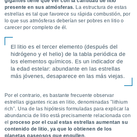
gigantes tiene que ver con la cantidad de litio
 seleccionar
o.
presente en sus atmósferas.
La estructura de estas
estrellas es tal que favorece su rápida combustión, por
calización
lo que sus atmósferas deberían ser pobres en litio o
precisa e
carecer por completo de él.
ión mediante
, publicidad
El litio es el tercer elemento (después del
dos,
hidrógeno y el helio) de la tabla periódica de
 publicidad
los elementos químicos. Es un indicador de
,
ón de
la edad estelar: abundante en las estrellas
 desarrollo
más jóvenes, desaparece en las más viejas.
s.
tros 1199
Por el contrario, es bastante frecuente observar
ios
estrellas gigantes ricas en litio, denominadas "lithium
rich". Una de las hipótesis formuladas para explicar la
abundancia de litio está precisamente relacionada con
el
proceso por el cual estas estrellas aumentan su
contenido de litio, ya que lo obtienen de los
planetas gaseosos que engullen.