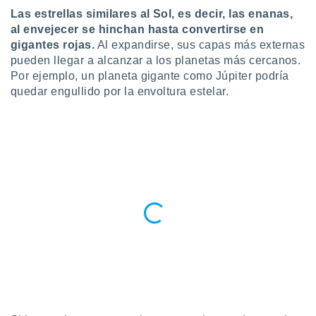
Las estrellas similares al Sol, es decir, las enanas,
do en
al envejecer se hinchan hasta convertirse en
 mismo.
gigantes rojas.
Al expandirse, sus capas más externas
sultar más
 en nuestra
pueden llegar a alcanzar a los planetas más cercanos.
 Cookies
y
Por ejemplo, un planeta gigante como Júpiter podría
ualquier
quedar engullido por la envoltura estelar.
ento
 botón
ación de
kies
 disponible
e nuestra
.
IVAMENTE,
as
 a cookies
 no aceptar
ón de