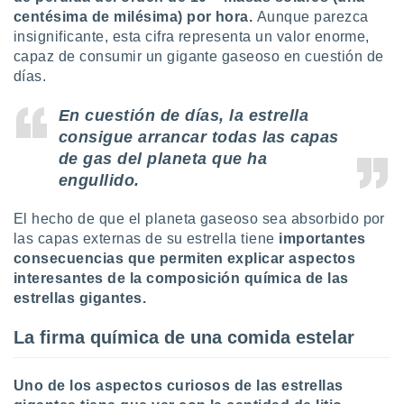
idad
centésima de milésima) por hora.
Aunque parezca
a, utilizar
insignificante, esta cifra representa un valor enorme,
a
capaz de consumir un gigante gaseoso en cuestión de
 la
días.
da, crear un
En cuestión de días, la estrella
personalizar
o, uso de
consigue arrancar todas las capas
a la
de gas del planeta que ha
e contenido
engullido.
do, medir el
 de la
medir el
El hecho de que el planeta gaseoso sea absorbido por
 del
las capas externas de su estrella tiene
importantes
 comprender
consecuencias que permiten explicar aspectos
 través de
interesantes de la composición química de las
s o a través
estrellas gigantes.
nación de
edentes de
La firma química de una comida estelar
fuentes,
y mejora de
os, uso de
Uno de los aspectos curiosos de las estrellas
ados con el