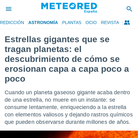
REDICCIÓN
ASTRONOMÍA
PLANTAS
OCIO
REVISTA
privacidad
Estrellas gigantes que se
o de
tiempo.com)
tragan planetas: el
borado por
es para
descubrimiento de cómo se
ue la
erosionan capa a capa poco a
 que se
e calidad.
poco
eder a este
ediante las
opciones:
Cuando un planeta gaseoso gigante acaba dentro
de una estrella, no muere en un instante: se
ookies y
consume lentamente, enriqueciendo a la estrella
e forma
con elementos valiosos y dejando rastros químicos
que pueden observarse durante millones de años.
d digital
ada, basada
mación