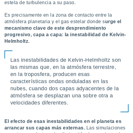
estela de turbulencia a su paso.
 botón
.
Es precisamente en la zona de contacto entre la
atmósfera planetaria y el gas estelar donde s
urge el
nto,
mecanismo clave de este desprendimiento
progresivo, capa a capa: la inestabilidad de Kelvin-
cios
Helmholtz.
kies,
ores únicos
as similares
nar,
Las inestabilidades de Kelvin-Helmholtz son
rocesar
las mismas que, en la atmósfera terrestre,
onales como
en la troposfera, producen esas
 este sitio
características ondas onduladas en las
recciones IP
ficadores de
nubes, cuando dos capas adyacentes de la
 posible
atmósfera se desplazan una sobre otra a
s
velocidades diferentes.
 traten tus
nales en
 interés
go a lo que
El efecto de esas inestabilidades en el planeta es
nerte. Para
arrancar sus capas más externas.
Las simulaciones
retirar su