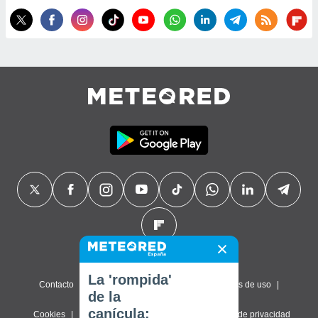
La 'rompida'
Contacto
Sobre nosotros
FAQ
Términos de uso
de la
canícula:
Cookies
Política de privacidad
Configuración de privacidad