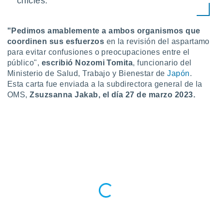
chicles.
idad
a, utilizar
a
"Pedimos amablemente a ambos organismos que
 la
coordinen sus esfuerzos
en la revisión del aspartamo
para evitar confusiones o preocupaciones entre el
da, crear un
personalizar
público",
escribió Nozomi Tomita
, funcionario del
o, uso de
Ministerio de Salud, Trabajo y Bienestar de
Japón
.
a la
Esta carta fue enviada a la subdirectora general de la
e contenido
OMS,
Zsuzsanna Jakab, el día 27 de marzo 2023.
do, medir el
 de la
medir el
 del
 comprender
 través de
s o a través
nación de
edentes de
fuentes,
y mejora de
os, uso de
ados con el