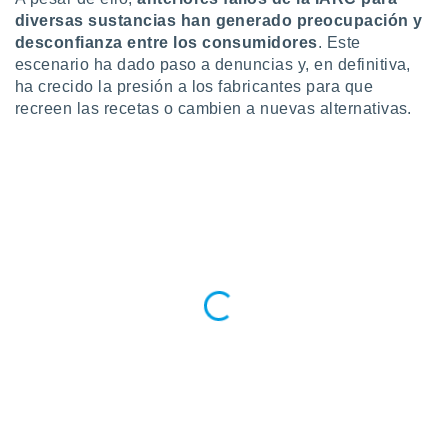
 botón
diversas sustancias
han generado preocupación y
.
desconfianza entre los consumidores
. Este
escenario ha dado paso a denuncias y, en definitiva,
nto,
ha crecido la presión a los fabricantes para que
recreen las recetas o cambien a nuevas alternativas.
cios
kies,
ores únicos
as similares
nar,
rocesar
onales como
 este sitio
recciones IP
ficadores de
 posible
s
 traten tus
nales en
 interés
go a lo que
nerte. Para
retirar su