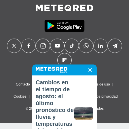
Cambios en
Contacto
Sobre nosotros
FAQ
Términos de uso
el tiempo de
agosto: el
Cookies
Política de privacidad
Configuración de privacidad
último
© 2026 Meteored. Todos los derechos reservados
pronóstico de
lluvia y
temperaturas