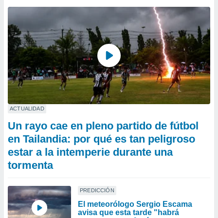
ACTUALIDAD
Un rayo cae en pleno partido de fútbol
en Tailandia: por qué es tan peligroso
estar a la intemperie durante una
tormenta
PREDICCIÓN
El meteorólogo Sergio Escama
avisa que esta tarde "habrá