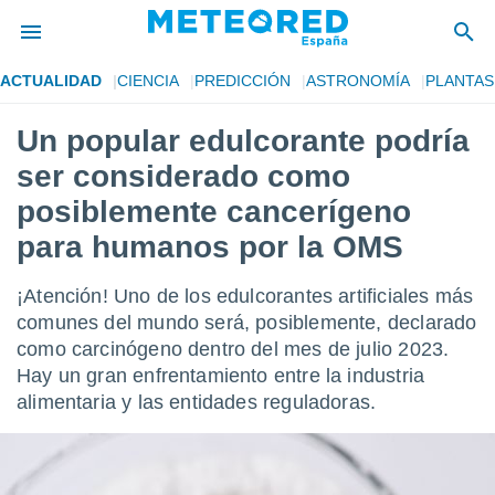
ACTUALIDAD
CIENCIA
PREDICCIÓN
ASTRONOMÍA
PLANTAS
privacidad
Un popular edulcorante podría
o de
tiempo.com)
ser considerado como
borado por
es para
posiblemente cancerígeno
ue la
para humanos por la OMS
 que se
e calidad.
eder a este
¡Atención! Uno de los edulcorantes artificiales más
ediante las
comunes del mundo será, posiblemente, declarado
opciones:
como carcinógeno dentro del mes de julio 2023.
ookies y
Hay un gran enfrentamiento entre la industria
e forma
alimentaria y las entidades reguladoras.
d digital
ada, basada
mación