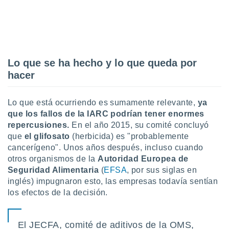
 seleccionar
o.
calización
precisa e
ión mediante
Lo que se ha hecho y lo que queda por
, publicidad
hacer
dos,
 publicidad
Lo que está ocurriendo es sumamente relevante,
ya
,
que los fallos de la IARC podrían tener enormes
ón de
 desarrollo
repercusiones.
En el año 2015, su comité concluyó
s.
que
el glifosato
(herbicida) es "probablemente
cancerígeno". Unos años después, incluso cuando
tros 1199
otros organismos de la
Autoridad Europea de
ios
Seguridad Alimentaria
(
EFSA
, por sus siglas en
inglés) impugnaron esto, las empresas todavía sentían
los efectos de la decisión.
El JECFA, comité de aditivos de la OMS,