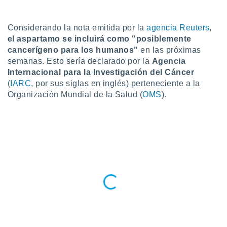
do en
 mismo.
Considerando la nota emitida por la
agencia Reuters
,
sultar más
el aspartamo se incluirá como "posiblemente
 en nuestra
cancerígeno para los humanos"
en las próximas
 Cookies
y
semanas. Esto sería declarado por la
Agencia
ualquier
Internacional para la Investigación del Cáncer
ento
(
IARC
, por sus siglas en inglés) perteneciente a la
 botón
Organización Mundial de la Salud (
OMS
).
ación de
kies
 disponible
e nuestra
.
IVAMENTE,
as
 a cookies
 no aceptar
ón de