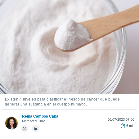
ediante
ecnologías
nos permite
estra
ara seguir
e contenido
stándares
ACEPTAR
sin coste.
Y
CONTINUAR
 botón
continuar",
der a la
CONFIGURACIÓN
ndo la
 de todas
, ya sean
de nuestros
 nos
Existen 4 niveles para clasificar el riesgo de cáncer que puede
generar una sustancia en el cuerpo humano.
 y análisis
tamiento en
Reina Campos Caba
b, así como
06/07/2023 07:00
Meteored Chile
un perfil
6 min
para
ublicidad y