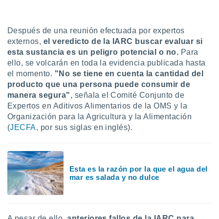
uedes
uestro sitio
.com. En
Después de una reunión efectuada por expertos
te
 de que
externos,
el veredicto de la IARC buscar evaluar si
talarán
esta sustancia es un peligro potencial o no.
Para
e sean
ello, se volcarán en toda la evidencia publicada hasta
para
el momento.
"No se tiene en cuenta la cantidad del
a
producto que una persona puede consumir de
por el sitio
manera segura"
, señala el Comité Conjunto de
o se
cookies para
Expertos en Aditivos Alimentarios de la OMS y la
Organización para la Agricultura y la Alimentación
nto ni para
(
JECFA
, por sus siglas en inglés).
licidad o
ado, aunque
sualizar
Esta es la razón por la que el agua del
general no
mar es salada y no dulce
ada. Puedes
 instalación
y acceder a
io web a
ste abono
A pesar de ello,
anteriores fallos de la IARC para