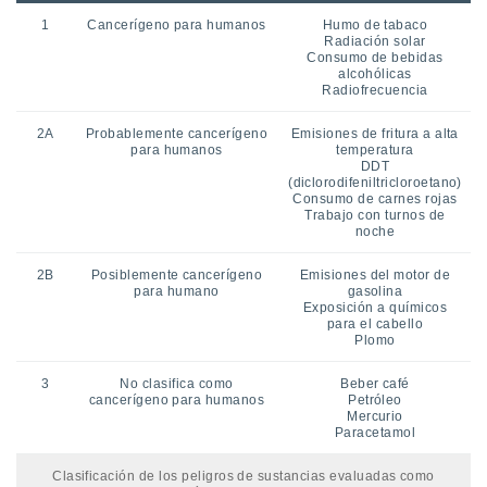
1
Cancerígeno para humanos
Humo de tabaco
Radiación solar
Consumo de bebidas
alcohólicas
Radiofrecuencia
2A
Probablemente cancerígeno
Emisiones de fritura a alta
para humanos
temperatura
DDT
(diclorodifeniltricloroetano)
Consumo de carnes rojas
Trabajo con turnos de
noche
2B
Posiblemente cancerígeno
Emisiones del motor de
para humano
gasolina
Exposición a químicos
para el cabello
Plomo
3
No clasifica como
Beber café
cancerígeno para humanos
Petróleo
Mercurio
Paracetamol
Clasificación de los peligros de sustancias evaluadas como