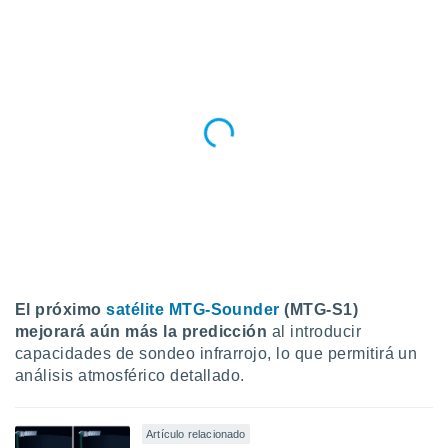
ento u
 de datos
er momento
ic en
o en
 Cookies
en
eb.
y
socios
el
to de
El próximo
satélite MTG-Sounder
(MTG-S1)
la
mejorará aún más la predicción
al introducir
 en un
capacidades de sondeo infrarrojo, lo que permitirá un
 y/o acceder
análisis atmosférico detallado.
 de datos
ara
 anuncios
Artículo relacionado
ar perfiles