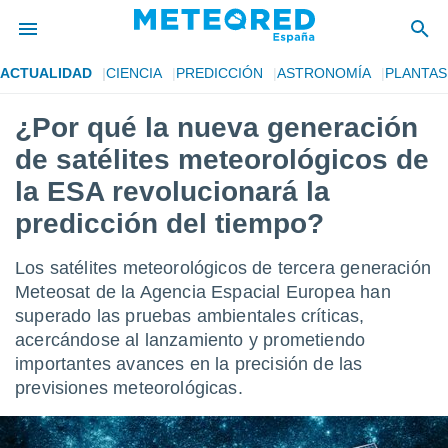
ACTUALIDAD
CIENCIA
PREDICCIÓN
ASTRONOMÍA
PLANTAS
privacidad
¿Por qué la nueva generación
o de
tiempo.com)
de satélites meteorológicos de
borado por
es para
la ESA revolucionará la
ue la
predicción del tiempo?
 que se
e calidad.
eder a este
Los satélites meteorológicos de tercera generación
ediante las
Meteosat de la Agencia Espacial Europea han
opciones:
superado las pruebas ambientales críticas,
ookies y
acercándose al lanzamiento y prometiendo
e forma
importantes avances en la precisión de las
previsiones meteorológicas.
d digital
ada, basada
mación