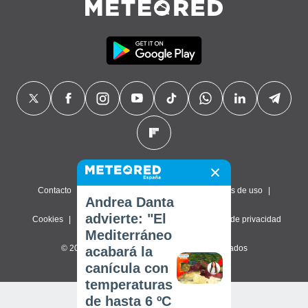
Contacto
Sobre nosotros
FAQ
Términos de uso
Andrea Danta
advierte: "El
Cookies
Política de privacidad
Configuración de privacidad
Mediterráneo
© 2026 Meteored. Todos los derechos reservados
acabará la
canícula con
temperaturas
de hasta 6 ºC