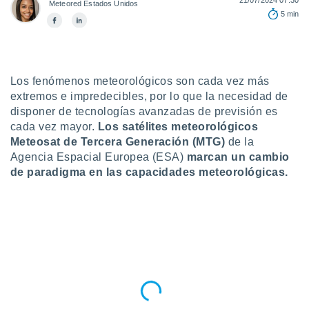
Meteored Estados Unidos
5 min
do en
 mismo.
sultar más
 en nuestra
 Cookies
y
Los fenómenos meteorológicos son cada vez más
ualquier
extremos e impredecibles, por lo que la necesidad de
ento
disponer de tecnologías avanzadas de previsión es
 botón
cada vez mayor.
Los satélites meteorológicos
ación de
Meteosat de Tercera Generación (MTG)
de la
kies
Agencia Espacial Europea (ESA)
marcan un cambio
 disponible
de paradigma en las capacidades meteorológicas.
e nuestra
.
IVAMENTE,
as
 a cookies
 no aceptar
ón de