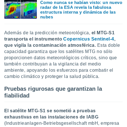
Como nunca se habían visto: un nuevo
idad
radar de la ESA revela la fabulosa
a, utilizar
estructura interna y dinámica de las
a
nubes
 la
da, crear un
Además de la predicción meteorológica,
el MTG-S1
personalizar
transporta el instrumento
Copernicus Sentinel-4
,
o, uso de
que vigila la contaminación atmosférica.
Esta doble
a la
capacidad garantiza que los satélites MTG no sólo
e contenido
do, medir el
proporcionen datos meteorológicos críticos, sino que
 de la
también contribuyan a la vigilancia del medio
medir el
ambiente, apoyando los esfuerzos para combatir el
 del
cambio climático y proteger la salud pública.
 comprender
 través de
Pruebas rigurosas que garantizan la
s o a través
fiabilidad
nación de
edentes de
fuentes,
El satélite MTG-S1 se sometió a pruebas
y mejora de
os, uso de
exhaustivas en las instalaciones de IABG
ados con el
(Industrieanlagen-Betriebsgesellschaft mbH, empresa