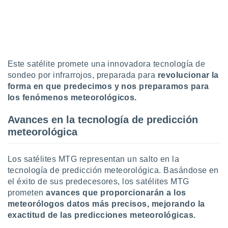
uedes
uestro sitio
.com. En
te
 de que
talarán
e sean
Este satélite promete una innovadora tecnología de
para
sondeo por infrarrojos, preparada para
revolucionar la
a
forma en que predecimos y nos preparamos para
por el sitio
los fenómenos meteorológicos.
o se
cookies para
Avances en la tecnología de predicción
nto ni para
meteorológica
licidad o
ado, aunque
Los satélites MTG representan un salto en la
sualizar
tecnología de predicción meteorológica. Basándose en
general no
el éxito de sus predecesores, los satélites MTG
ada. Puedes
prometen
avances que proporcionarán a los
 instalación
meteorólogos datos más precisos, mejorando la
y acceder a
exactitud de las predicciones meteorológicas.
io web a
ste abono