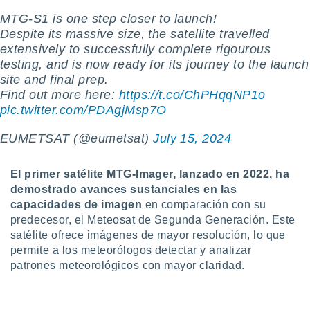
 botón
MTG-S1 is one step closer to launch!
.
Despite its massive size, the satellite travelled
extensively to successfully complete rigourous
nto,
testing, and is now ready for its journey to the launch
site and final prep.
cios
Find out more here:
https://t.co/ChPHqqNP1o
️
kies,
pic.twitter.com/PDAgjMsp7O
ores únicos
as similares
nar,
EUMETSAT (@eumetsat)
July 15, 2024
rocesar
onales como
El primer satélite MTG-Imager, lanzado en 2022, ha
 este sitio
recciones IP
demostrado avances sustanciales en las
ficadores de
capacidades de imagen
en comparación con su
 posible
predecesor, el Meteosat de Segunda Generación. Este
s
satélite ofrece imágenes de mayor resolución, lo que
 traten tus
permite a los meteorólogos detectar y analizar
nales en
patrones meteorológicos con mayor claridad.
 interés
go a lo que
nerte. Para
retirar su