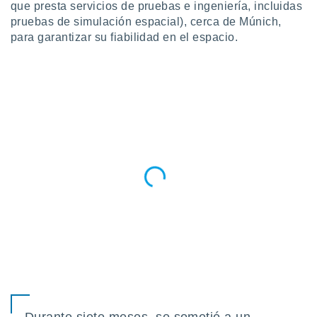
 seleccionar
que presta servicios de pruebas e ingeniería, incluidas
o.
pruebas de simulación espacial), cerca de Múnich,
calización
para garantizar su fiabilidad en el espacio.
precisa e
ión mediante
, publicidad
dos,
 publicidad
,
ón de
 desarrollo
s.
tros 1199
ios