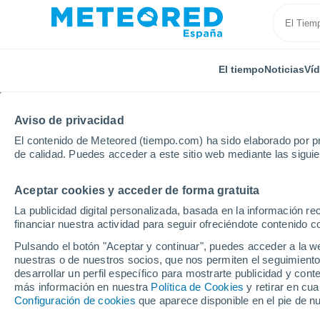
El tiempo
Noticias
Ví
TODAS
ACTUALIDAD
CIENCIA
PREDICCIÓN
AST
Aviso de privacidad
El contenido de Meteored (tiempo.com) ha sido elaborado por pr
de calidad. Puedes acceder a este sitio web mediante las sigui
Aceptar cookies y acceder de forma gratuita
La publicidad digital personalizada, basada en la información r
financiar nuestra actividad para seguir ofreciéndote contenido c
Inicio
Noticias
Actualidad
¿Por qué la Antártida
Pulsando el botón "Aceptar y continuar", puedes acceder a la w
nuestras o de nuestros socios, que nos permiten el seguimiento
desarrollar un perfil específico para mostrarte publicidad y co
¿Por qué la Antártida 
más información en nuestra
Política de Cookies
y retirar en cu
Configuración de cookies
que aparece disponible en el pie de n
del calentamiento glo