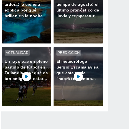
ardora: la ciencia
tiempo de agosto: el
explica por qué
último pronóstico de
brillan en la noche
lluvia y temperaturas
las playas de Galicia
del modelo europeo
en Meteored
ACTUALIDAD
PREDICCIÓN
Un rayo cae en pleno
El meteorólogo
partido de fútbol en
Sergio Escama avisa
Tailandia: por qué es
que esta tarde
tan peligroso estar a
"habrá tormentas
la intemperie durante
con fenómenos
una tormenta
adversos en 6
comunidades"