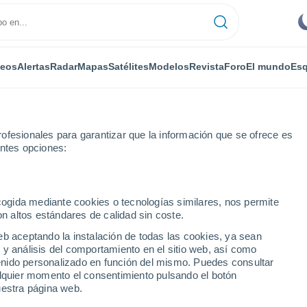
deos
Alertas
Radar
Mapas
Satélites
Modelos
Revista
Foro
El mundo
Esq
RONOMÍA
PLANTAS
OCIO
REVISTA
ofesionales para garantizar que la información que se ofrece es
entes opciones:
ecogida mediante cookies o tecnologías similares, nos permite
on altos estándares de calidad sin coste.
 ha ganado hielo a pesar del calentamiento global?
eb aceptando la instalación de todas las cookies, ya sean
 y análisis del comportamiento en el sitio web, así como
ntenido personalizado en función del mismo. Puedes consultar
ha ganado hielo a pesar
alquier momento el consentimiento pulsando el botón
uestra página web.
bal?