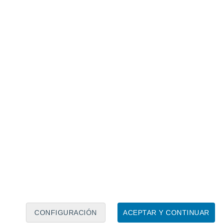
ado una capa de hielo adicional en los
incipios de la década de 2020.
Como
de observaciones satelitales, la masa de
zado desde 2020
, e incluso por momentos se
ártida es cada vez más verde: desde 1986,
erficie con vegetación ha aumentado más
veces
 del clima, esto no es prueba de que el
r el contrario,
según los científicos
ielo en la Antártida podría incluso
CONFIGURACIÓN
ACEPTAR Y CONTINUAR