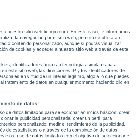
tártida ha ganado hielo de agua dulce en
radójicamente es consecuencia del
er a nuestro sitio web tiempo.com. En este caso, te informamos
tizar la navegación por el sitio web, pero no se utilizarán
dad o contenido personalizado, aunque sí podrás visualizar
ción de cookies y acceder a nuestro sitio web a través de este
es, identificadores únicos o tecnologías similares para
n este sitio web, las direcciones IP y los identificadores de
rsonales en virtud de un interés legítimo, algo a lo que puedes
 al tratamiento de datos en cualquier momento haciendo clic en
miento de datos:
uso de datos limitados para seleccionar anuncios básicos, crear
ccionar la publicidad personalizada, crear un perfil para
ontenido personalizado, medir el rendimiento de la publicidad,
vés de estadísticas o a través de la combinación de datos
rvicios, uso de datos limitados con el objetivo de seleccionar el