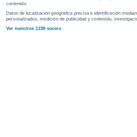
contenido.
Datos de localización geográfica precisa e identificación mediant
personalizados, medición de publicidad y contenido, investigació
Ver nuestros 1199 socios
Mientras que el hielo marino se está derritiendo inexora
significativamente en los últimos años en la Antártida.
Tristan Bergen
26/
Meteored Francia
En los últimos años, a pesar del conte
ganado hielo. Aunque el fenómeno pue
explicable según un estudio reciente 
Earth Sciences.