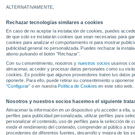
ALTERNATIVAMENTE,
Un estudio reciente muestra que la An
los últimos años, un fenómeno que pa
Rechazar tecnologías similares a cookies
calentamiento global.
En caso de no aceptar la instalación de cookies, puedes acced
de que solo se instalarán cookies que sean necesarias para garan
cookies para analizar el comportamiento ni para mostrar publici
publicidad general no personalizada. Puedes rechazar la instala
abono pulsando el botón "Rechazar".
Con su consentimiento, nosotros y
nuestros socios
usamos cooki
almacenar, acceder y procesar datos personales como su visita e
cookies. Es posible que algunos proveedores traten tus datos pe
oponerte. Para ello, puede retirar su consentimiento u oponerse
"Configurar"
o en nuestra
Política de Cookies
en este sitio web.
Nosotros y nuestros socios hacemos el siguiente trata
Almacenar la información en un dispositivo y/o acceder a ella, 
perfiles para publicidad personalizada, utilizar perfiles para sele
personalizar el contenido, uso de perfiles para la selección de c
medir el rendimiento del contenido, comprender al público a tra
procedentes de diferentes fuentes, desarrollo y mejora de los se