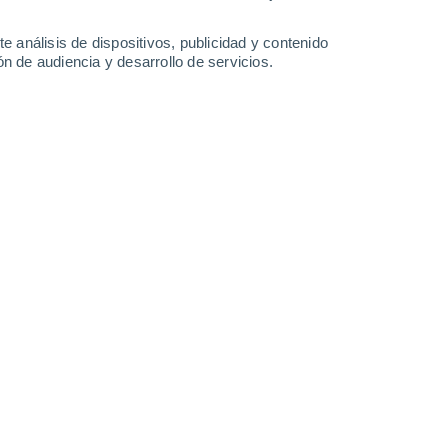
e análisis de dispositivos, publicidad y contenido
n de audiencia y desarrollo de servicios.
blemente, el hielo de agua dulce ha visto aumentar su masa
05/2025 14:33
5 min
xto de calentamiento global, la Antártida ha
da parecer paradójico, es perfectamente
publicado en la revista Science China –