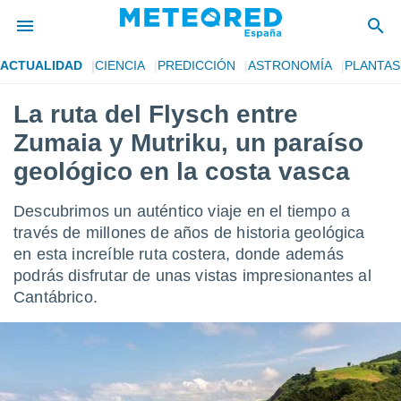
ACTUALIDAD
CIENCIA
PREDICCIÓN
ASTRONOMÍA
PLANTAS
privacidad
La ruta del Flysch entre
o de
tiempo.com)
Zumaia y Mutriku, un paraíso
borado por
es para
geológico en la costa vasca
ue la
 que se
Descubrimos un auténtico viaje en el tiempo a
e calidad.
eder a este
través de millones de años de historia geológica
ediante las
en esta increíble ruta costera, donde además
opciones:
podrás disfrutar de unas vistas impresionantes al
Cantábrico.
ookies y
e forma
d digital
ada, basada
mación