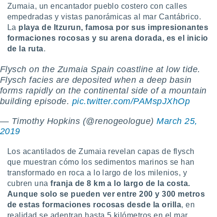
 seleccionar
Zumaia, un encantador pueblo costero con calles
o.
empedradas y vistas panorámicas al mar Cantábrico.
calización
La
playa de Itzurun, famosa por sus impresionantes
precisa e
formaciones rocosas y su arena dorada, es el inicio
ión mediante
de la ruta
.
, publicidad
Flysch on the Zumaia Spain coastline at low tide.
Flysch facies are deposited when a deep basin
dos,
 publicidad
forms rapidly on the continental side of a mountain
,
building episode.
pic.twitter.com/PAMspJXhOp
ón de
 desarrollo
— Timothy Hopkins (@renogeologue)
March 25,
s.
2019
tros 1199
ios
Los acantilados de Zumaia revelan capas de flysch
que muestran cómo los sedimentos marinos se han
transformado en roca a lo largo de los milenios, y
cubren una
franja de 8 km a lo largo de la costa.
Aunque solo se pueden ver entre 200 y 300 metros
de estas formaciones rocosas desde la orilla
, en
realidad se adentran hasta 5 kilómetros en el mar.