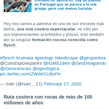
Olvídate de Santorini: hay un pueblo
uedes
en Portugal que se parece a la isla
uestro sitio
griega, pero con menos turistas
.com. En
te
 de que
Hoy nos vamos a adentrar en uno de sus rincones más
talarán
bellos,
una ruta costera espectacula
r
, no sólo por
e sean
para
sus impresionantes acantilados y playas, sino también
a
por su singular
formación rocosa conocida como
por el sitio
flysch
.
o se
cookies para
#flysch
#zumaia
#geology
#landscape
@geoparkea
nto ni para
@ComEspGeoparks
@IGME1849
@GeoDivagando
licidad o
@IGeociencias
@sgeologica
pic.twitter.com/ZWiWCU8xFH
ado, aunque
sualizar
— Iván (@Ivan__21)
February 17, 2020
general no
ada. Puedes
 instalación
Ruta costera con rocas de más de 100
y acceder a
millones de años
io web a
ste abono