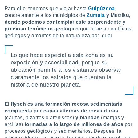
 botón
Para ello, tenemos que viajar hasta
Guipúzcoa
,
.
concretamente a los municipios de
Zumaia
y Mutriku,
donde podemos contemplar este sorprendente y
nto,
precioso fenómeno geológico
que atrae a científicos,
geólogos y amantes de la naturaleza por igual.
cios
kies,
ores únicos
Lo que hace especial a esta zona es su
as similares
nar,
exposición y accesibilidad, porque su
rocesar
ubicación permite a los visitantes observar
onales como
claramente los estratos que cuentan la
 este sitio
recciones IP
historia de nuestro planeta.
ficadores de
 posible
s
El
flysch es una formación rocosa sedimentaria
 traten tus
compuesta por capas alternas de rocas duras
nales en
(calizas, pizarras o areniscas)
y blandas
(margas y
 interés
arcillas)
formadas a lo largo de millones de años
por
go a lo que
nerte. Para
procesos geológicos y sedimentarios. Después, la
retirar su
erosión diferencial hizo su trabajo, siendo el resultado