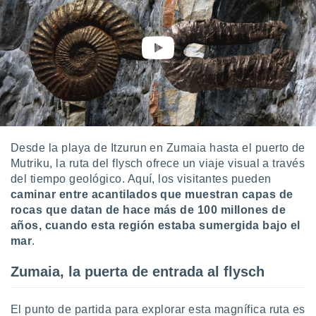
idad
a, utilizar
a
 la
da, crear un
personalizar
o, uso de
a la
e contenido
do, medir el
Desde la playa de Itzurun en Zumaia hasta el puerto de
 de la
Mutriku, la ruta del flysch ofrece un viaje visual a través
medir el
del tiempo geológico. Aquí, los visitantes pueden
 del
caminar entre acantilados que muestran capas de
 comprender
rocas que datan de hace más de 100 millones de
 través de
s o a través
años, cuando esta región estaba sumergida bajo el
nación de
mar
.
edentes de
fuentes,
Zumaia, la puerta de entrada al flysch
y mejora de
os, uso de
ados con el
El punto de partida para explorar esta magnífica ruta es