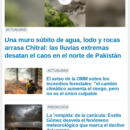
ACTUALIDAD
Una muro súbito de agua, lodo y rocas
arrasa Chitral: las lluvias extremas
desatan el caos en el norte de Pakistán
ACTUALIDAD
El aviso de la OMM sobre los
incendios forestales: "el cambio
climático aumenta el riesgo, pero
no es el único culpable
PREDICCIÓN
La 'rompida' de la canícula: Evelio
Gómez desvela el fenómeno
meteorológico que marca el declive