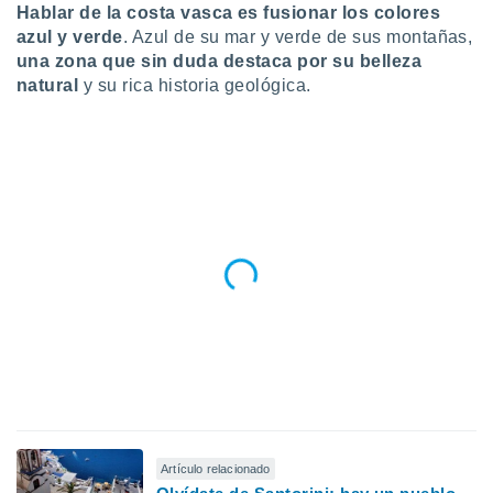
Hablar de la costa vasca es fusionar los colores
do en
azul y verde
. Azul de su mar y verde de sus montañas,
 mismo.
una zona que sin duda destaca por su belleza
sultar más
natural
y su rica historia geológica.
 en nuestra
 Cookies
y
ualquier
ento
 botón
ación de
kies
 disponible
e nuestra
.
IVAMENTE,
as
 a cookies
 no aceptar
Artículo relacionado
ón de