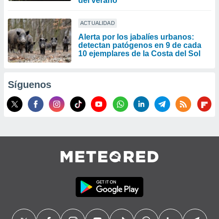
del verano
ACTUALIDAD
Alerta por los jabalíes urbanos:
detectan patógenos en 9 de cada
10 ejemplares de la Costa del Sol
Síguenos