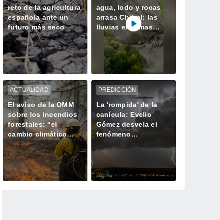
reto de la agricultura
agua, lodo y rocas
española ante un
arrasa Chitral: las
futuro más seco
lluvias extremas
desatan el caos en el
norte de Pakistán
ACTUALIDAD
PREDICCIÓN
El aviso de la OMM
La 'rompida' de la
sobre los incendios
canícula: Evelio
forestales: "el
Gómez desvela el
cambio climático
fenómeno
aumenta el riesgo,
meteorológico que
pero no es el único
marca el declive del
culpable
verano