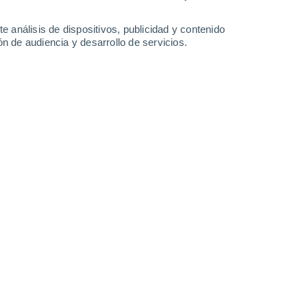
e análisis de dispositivos, publicidad y contenido
n de audiencia y desarrollo de servicios.
 sorprendente secreto.
 12:16
7 min
ene más tresmiles que ninguna otra en
encia
. Este bucólico lugar se encuentra en
 oscense de la Ribagorza, y entre sus
cuentra una muy sorprendente:
el Forau de
misteriosamente bajo tierra.