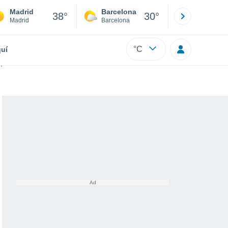
Madrid
Barcelona
Sevilla
38°
30°
Madrid
Barcelona
Sevilla
°C
uí
. ¡por debajo!