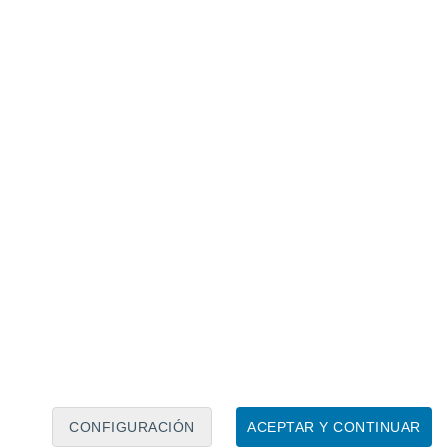
ra las aguas del deshielo procedentes de los
r hasta 1931, cuando el
espeleólogo
CONFIGURACIÓN
ACEPTAR Y CONTINUAR
 vida a la exploración de cavernas, cuevas