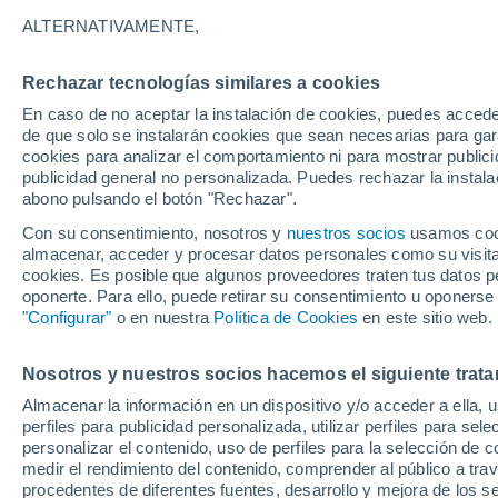
¡por debajo!
ALTERNATIVAMENTE,
En este sorprendente lugar las aguas 
Rechazar tecnologías similares a cookies
del Pirineo desaparecen súbitamente b
En caso de no aceptar la instalación de cookies, puedes acced
de que solo se instalarán cookies que sean necesarias para garan
estuvo rodeado de misterio para los h
cookies para analizar el comportamiento ni para mostrar publici
publicidad general no personalizada. Puedes rechazar la instala
abono pulsando el botón "Rechazar".
Con su consentimiento, nosotros y
nuestros socios
usamos cooki
almacenar, acceder y procesar datos personales como su visita e
cookies. Es posible que algunos proveedores traten tus datos pe
oponerte. Para ello, puede retirar su consentimiento u oponerse
"Configurar"
o en nuestra
Política de Cookies
en este sitio web.
Nosotros y nuestros socios hacemos el siguiente trata
Almacenar la información en un dispositivo y/o acceder a ella, 
perfiles para publicidad personalizada, utilizar perfiles para sele
personalizar el contenido, uso de perfiles para la selección de c
medir el rendimiento del contenido, comprender al público a tra
procedentes de diferentes fuentes, desarrollo y mejora de los se