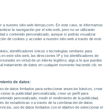
procedentes de los glaciares de esta zona
ajo tierra: este curioso fenómeno natural
er a nuestro sitio web tiempo.com. En este caso, te informamos
tizar la navegación por el sitio web, pero no se utilizarán
abitantes locales durante muchos años.
dad o contenido personalizado, aunque sí podrás visualizar
ción de cookies y acceder a nuestro sitio web a través de este
es, identificadores únicos o tecnologías similares para
n este sitio web, las direcciones IP y los identificadores de
rsonales en virtud de un interés legítimo, algo a lo que puedes
 al tratamiento de datos en cualquier momento haciendo clic en
miento de datos:
uso de datos limitados para seleccionar anuncios básicos, crear
ccionar la publicidad personalizada, crear un perfil para
ontenido personalizado, medir el rendimiento de la publicidad,
vés de estadísticas o a través de la combinación de datos
rvicios, uso de datos limitados con el objetivo de seleccionar el