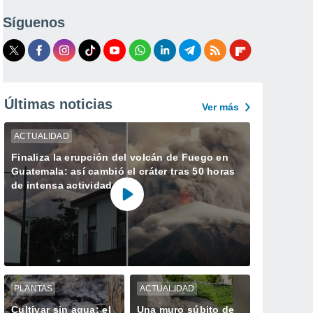
Síguenos
Últimas noticias
Ver más
ACTUALIDAD
Finaliza la erupción del volcán de Fuego en
Guatemala: así cambió el cráter tras 50 horas
de intensa actividad
PLANTAS
ACTUALIDAD
Cultivar sin agua: el
Una muro súbito de