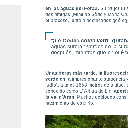
y ríos subterráneos del Pirineo,
echó
en las aguas del Forau.
Su mujer Elis
dos amigas (Mimi de Sède y Maria Cas
el proceso, junto a destacados geólog
“
¡
Le Goueil coule vert
!
”
gritab
aguas surgían verdes de la surg
después, mientras que en el És
Unas horas más tarde, la fluoresceín
verde en
la impresionante surgencia 
judío), a unos 1658 metros de altitud,
conocido como L' Artiga de Lin,
aport
la Val d'Aran
. Muchos geólogos consi
nacimiento de este río.