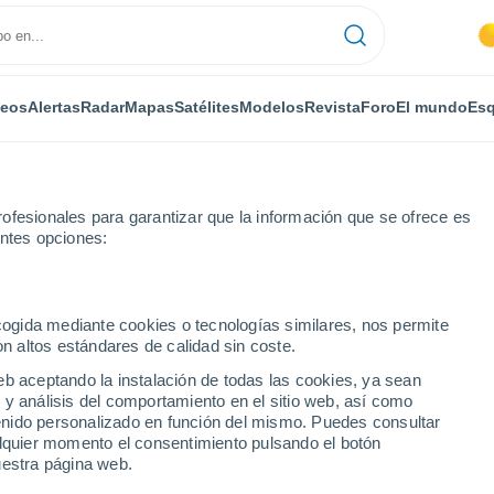
deos
Alertas
Radar
Mapas
Satélites
Modelos
Revista
Foro
El mundo
Esq
RONOMÍA
PLANTAS
OCIO
REVISTA
ofesionales para garantizar que la información que se ofrece es
entes opciones:
ecogida mediante cookies o tecnologías similares, nos permite
on altos estándares de calidad sin coste.
cada parece ser tragada por la tierra y cruza las cumbres del Pirineo..
eb aceptando la instalación de todas las cookies, ya sean
 y análisis del comportamiento en el sitio web, así como
ntenido personalizado en función del mismo. Puedes consultar
scada parece ser tragada
alquier momento el consentimiento pulsando el botón
uestra página web.
s cumbres del Pirineo...