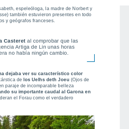
seis barriles con 60 kilos de
fluoresceína
abeth, espeleóloga, la madre de Norbert y
se) también estuvieron presentes en todo
os y geógrafos franceses.
a Casteret
al comprobar que las
encia Artiga de Lin unas horas
era no había ningún cambio.
a dejaba ver su característico color
kárstica de
los Uelhs deth Joeu
(Ojos de
 en paraje de incomparable belleza
ando su importante caudal al Garona en
deran el Forau como el verdadero