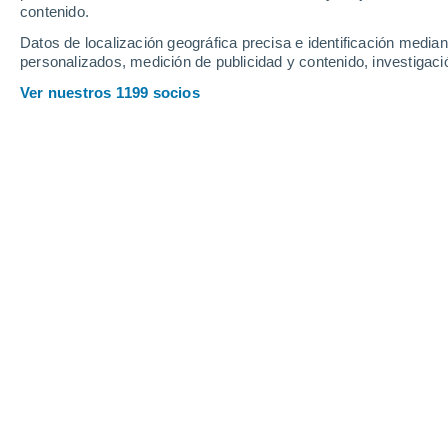
contenido.
Datos de localización geográfica precisa e identificación mediant
personalizados, medición de publicidad y contenido, investigació
Ver nuestros 1199 socios
Esta famosa cascada situada al pie del Aneto esconde un
Samuel Biener
28/05/2024
El entorno del
valle de
Benasque
ti
España, y además con mucha difer
el corazón del Pirineo, en la comarca
numerosas maravillas naturales se en
Aiguallut, donde un río desaparece 