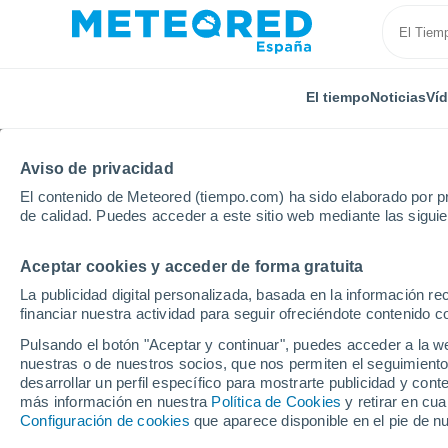
El tiempo
Noticias
Ví
TODAS
ACTUALIDAD
CIENCIA
PREDICCIÓN
AST
Aviso de privacidad
El contenido de Meteored (tiempo.com) ha sido elaborado por pr
de calidad. Puedes acceder a este sitio web mediante las sigui
Aceptar cookies y acceder de forma gratuita
La publicidad digital personalizada, basada en la información r
financiar nuestra actividad para seguir ofreciéndote contenido c
Inicio
Noticias
Actualidad
Esta impresionante cas
Pulsando el botón "Aceptar y continuar", puedes acceder a la w
nuestras o de nuestros socios, que nos permiten el seguimiento
desarrollar un perfil específico para mostrarte publicidad y co
Esta impresionante ca
más información en nuestra
Política de Cookies
y retirar en cu
Configuración de cookies
que aparece disponible en el pie de n
por la tierra y cruza la